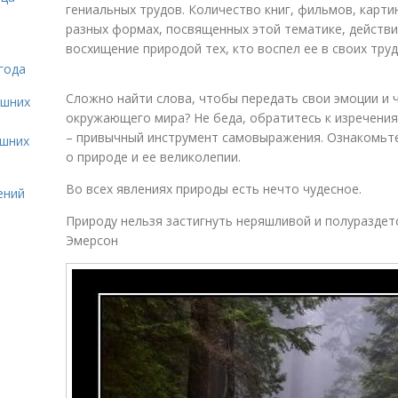
гениальных трудов. Количество книг, фильмов, карти
разных формах, посвященных этой тематике, действи
восхищение природой тех, кто воспел ее в своих тру
года
Сложно найти слова, чтобы передать свои эмоции и 
ашних
окружающего мира? Не беда, обратитесь к изречения
– привычный инструмент самовыражения. Ознакомьте
ашних
о природе и ее великолепии.
Во всех явлениях природы есть нечто чудесное.
ений
Природу нельзя застигнуть неряшливой и полураздето
Эмерсон