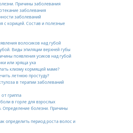
олезни. Причины заболевания
ротекание заболевания
енности заболеваний
я с корицей. Состав и полезные
оявления волосиков над губой
убой. Виды эпиляции верхней губы
ричины появления усиков над губой
чки или хряща уха
лать клизму кормящей маме?
лечить летнюю простуду?
ктулоза в терапии заболеваний
 от гриппа
 боли в горле для взрослых
. Определение болезни. Причины
Как определить период роста волос и