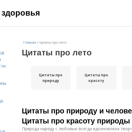
 здоровья
Главная
»
Цитаты про лето
Цитаты про лето
ой
я
сти
Цитаты про
Цитаты про
природу
красоту
апы
а.
Цитаты про природу и челов
Цитаты про красоту природы
Природа наряду с любовью всегда вдохновляла творч
ица