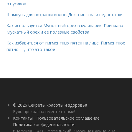
от усиков
Шампунь для покраски волос. Достоинства и недостатки
Как используется Мускатный орех в кулинарии. Приправа
Мускатный орех и ее полезные свойства
Как избавиться от пигментных пятен на лице. Пигментное
пятно —, что это такое
© 2026 Секреты красоты и здоровья
Будь прекрасна вместе с нами!
Контакты
Пользовательское соглашение
Политика конфидециальности
г. Москва, САО, Головинский, Смольная улица 2, м.