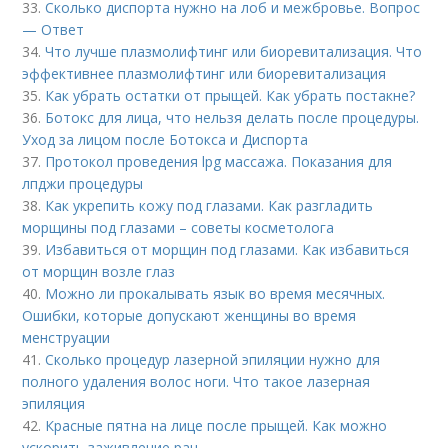
33.
Сколько диспорта нужно на лоб и межбровье. Вопрос
— Ответ
34.
Что лучше плазмолифтинг или биоревитализация. Что
эффективнее плазмолифтинг или биоревитализация
35.
Как убрать остатки от прыщей. Как убрать постакне?
36.
Ботокс для лица, что нельзя делать после процедуры.
Уход за лицом после Ботокса и Диспорта
37.
Протокол проведения lpg массажа. Показания для
лпджи процедуры
38.
Как укрепить кожу под глазами. Как разгладить
морщины под глазами – советы косметолога
39.
Избавиться от морщин под глазами. Как избавиться
от морщин возле глаз
40.
Можно ли прокалывать язык во время месячных.
Ошибки, которые допускают женщины во время
менструации
41.
Сколько процедур лазерной эпиляции нужно для
полного удаления волос ноги. Что такое лазерная
эпиляция
42.
Красные пятна на лице после прыщей. Как можно
ускорить заживление ран