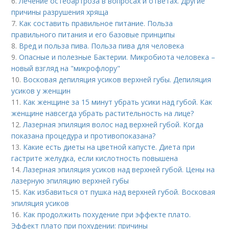
6.
Лечение остеоартроза в вопросах и ответах. Другие
причины разрушения хряща
7.
Как составить правильное питание. Польза
правильного питания и его базовые принципы
8.
Вред и польза пива. Польза пива для человека
9.
Опасные и полезные Бактерии. Микробиота человека –
новый взгляд на "микрофлору"
10.
Восковая депиляция усиков верхней губы. Депиляция
усиков у женщин
11.
Как женщине за 15 минут убрать усики над губой. Как
женщине навсегда убрать растительность на лице?
12.
Лазерная эпиляция волос над верхней губой. Когда
показана процедура и противопоказана?
13.
Какие есть диеты на цветной капусте. Диета при
гастрите желудка, если кислотность повышена
14.
Лазерная эпиляция усиков над верхней губой. Цены на
лазерную эпиляцию верхней губы
15.
Как избавиться от пушка над верхней губой. Восковая
эпиляция усиков
16.
Как продолжить похудение при эффекте плато.
Эффект плато при похудении: причины