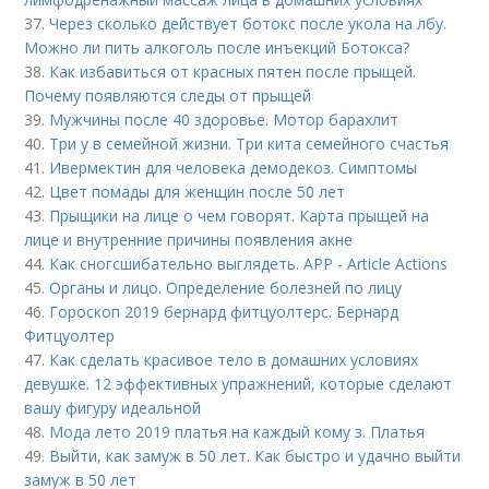
37.
Через сколько действует ботокс после укола на лбу.
Можно ли пить алкоголь после инъекций Ботокса?
38.
Как избавиться от красных пятен после прыщей.
Почему появляются следы от прыщей
39.
Мужчины после 40 здоровье. Мотор барахлит
40.
Три у в семейной жизни. Три кита семейного счастья
41.
Ивермектин для человека демодекоз. Симптомы
42.
Цвет помады для женщин после 50 лет
43.
Прыщики на лице о чем говорят. Карта прыщей на
лице и внутренние причины появления акне
44.
Как сногсшибательно выглядеть. APP - Article Actions
45.
Органы и лицо. Определение болезней по лицу
46.
Гороскоп 2019 бернард фитцуолтерс. Бернард
Фитцуолтер
47.
Как сделать красивое тело в домашних условиях
девушке. 12 эффективных упражнений, которые сделают
вашу фигуру идеальной
48.
Мода лето 2019 платья на каждый кому з. Платья
49.
Выйти, как замуж в 50 лет. Как быстро и удачно выйти
замуж в 50 лет