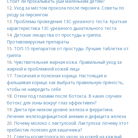
Стоит ли прокалывать уши маленьким детям?
12.
Уход за местом прокола после пирсинга. Советы по
уходу за пирсингом
13.
Проблемы проведения 13С-уреазного теста. Краткая
характеристика 13С-уреазного дыхательного теста
14.
Детские лекарства от простуды и гриппа.
Противовирусные препараты
15.
ТОП-15 препаратов от простуды. Лучшие таблетки от
гриппа
16.
Чувствительная жирная кожа. Правильный уход за
жирной и проблемной кожей лица
17.
Токсичная и полезная корица. Настоящая и
фальшивая корица: как выбрать правильную пряность,
чтобы не навредить себе
18.
Отеки под глазами после ботокса. В каких случаях
ботокс для зоны вокруг глаз эффективен?
19.
Диета при низком уровне железа и ферритина.
Лечение железодефицитной анемии и дефицита железа
20.
Почему молоко с лактулозой. Лактулоза: почему этот
пребиотик полезен для кишечника?
21.
Советы косметолога по уходу за кожей на каждый