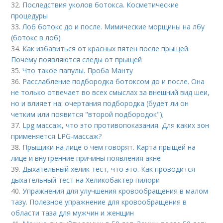
32.
Последствия уколов ботокса. Косметические
процедуры
33.
Лоб ботокс до и после. Мимические морщины на лбу
(ботокс в лоб)
34.
Как избавиться от красных пятен после прыщей.
Почему появляются следы от прыщей
35.
Что такое папулы. Проба Манту
36.
Расслабление подбородка ботоксом до и после. Она
не только отвечает во всех смыслах за внешний вид шеи,
но и влияет на: очертания подбородка (будет ли он
четким или появится "второй подбородок");
37.
Lpg массаж, что это противопоказания. Для каких зон
применяется LPG-массаж?
38.
Прыщики на лице о чем говорят. Карта прыщей на
лице и внутренние причины появления акне
39.
Дыхательный хелик тест, что это. Как проводится
дыхательный тест на Хеликобактер пилори
40.
Упражнения для улучшения кровообращения в малом
тазу. Полезное упражнение для кровообращения в
области таза для мужчин и женщин