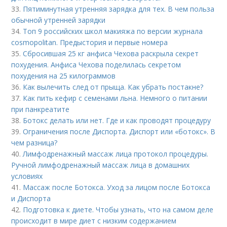
33.
Пятиминутная утренняя зарядка для тех. В чем польза
обычной утренней зарядки
34.
Топ 9 российских школ макияжа по версии журнала
cosmopolitan. Предыстория и первые номера
35.
Сбросившая 25 кг анфиса Чехова раскрыла секрет
похудения. Анфиса Чехова поделилась секретом
похудения на 25 килограммов
36.
Как вылечить след от прыща. Как убрать постакне?
37.
Как пить кефир с семенами льна. Немного о питании
при панкреатите
38.
Ботокс делать или нет. Где и как проводят процедуру
39.
Ограничения после Диспорта. Диспорт или «ботокс». В
чем разница?
40.
Лимфодренажный массаж лица протокол процедуры.
Ручной лимфодренажный массаж лица в домашних
условиях
41.
Массаж после Ботокса. Уход за лицом после Ботокса
и Диспорта
42.
Подготовка к диете. Чтобы узнать, что на самом деле
происходит в мире диет с низким содержанием