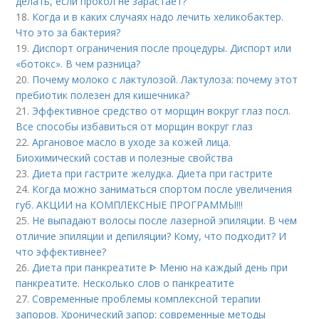
делать, если прокол не зарастает?
18.
Когда и в каких случаях надо лечить хеликобактер.
Что это за бактерия?
19.
Диспорт ограничения после процедуры. Диспорт или
«ботокс». В чем разница?
20.
Почему молоко с лактулозой. Лактулоза: почему этот
пребиотик полезен для кишечника?
21.
Эффективное средство от морщин вокруг глаз посл.
Все способы избавиться от морщин вокруг глаз
22.
Аргановое масло в уходе за кожей лица.
Биохимический состав и полезные свойства
23.
Диета при гастрите желудка. Диета при гастрите
24.
Когда можно заниматься спортом после увеличения
губ. АКЦИИ на КОМПЛЕКСНЫЕ ПРОГРАММЫ!!!
25.
Не выпадают волосы после лазерной эпиляции. В чем
отличие эпиляции и депиляции? Кому, что подходит? И
что эффективнее?
26.
Диета при панкреатите ᐈ Меню на каждый день при
панкреатите. Несколько слов о панкреатите
27.
Современные проблемы комплексной терапии
запоров. Хронический запор: современные методы