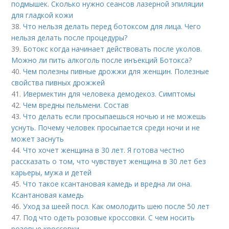
подмышек. Сколько нужно сеансов лазерной эпиляции
для гладкой кожи
38.
Что нельзя делать перед ботоксом для лица. Чего
нельзя делать после процедуры?
39.
Ботокс когда начинает действовать после уколов.
Можно ли пить алкоголь после инъекций Ботокса?
40.
Чем полезны пивные дрожжи для женщин. Полезные
свойства пивных дрожжей
41.
Ивермектин для человека демодекоз. Симптомы
42.
Чем вредны пельмени. Состав
43.
Что делать если просыпаешься ночью и не можешь
уснуть. Почему человек просыпается среди ночи и не
может заснуть
44.
Что хочет женщина в 30 лет. Я готова честно
рассказать о том, что чувствует женщина в 30 лет без
карьеры, мужа и детей
45.
Что такое ксантановая камедь и вредна ли она.
Ксантановая камедь
46.
Уход за шеей посл. Как омолодить шею после 50 лет
47.
Под что одеть розовые кроссовки. С чем носить
розовые кроссовки