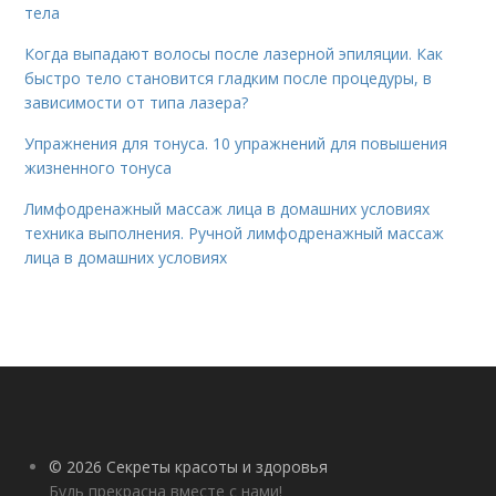
тела
Когда выпадают волосы после лазерной эпиляции. Как
быстро тело становится гладким после процедуры, в
зависимости от типа лазера?
Упражнения для тонуса. 10 упражнений для повышения
жизненного тонуса
Лимфодренажный массаж лица в домашних условиях
техника выполнения. Ручной лимфодренажный массаж
лица в домашних условиях
© 2026 Секреты красоты и здоровья
Будь прекрасна вместе с нами!