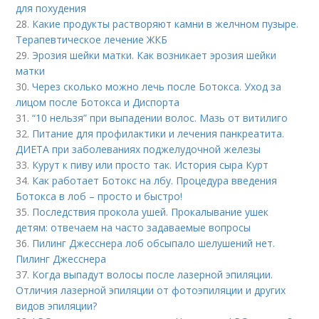
для похудения
28.
Какие продукты растворяют камни в желчном пузыре.
Терапевтическое лечение ЖКБ
29.
Эрозия шейки матки. Как возникает эрозия шейки
матки
30.
Через сколько можно лечь после Ботокса. Уход за
лицом после Ботокса и Диспорта
31.
“10 нельзя” при выпадении волос. Мазь от витилиго
32.
Питание для профилактики и лечения панкреатита.
ДИЕТА при заболеваниях поджелудочной железы
33.
Курут к пиву или просто так. История сыра Курт
34.
Как работает Ботокс на лбу. Процедура введения
Ботокса в лоб – просто и быстро!
35.
Последствия прокола ушей. Прокалывание ушек
детям: отвечаем на часто задаваемые вопросы
36.
Пилинг Джесснера лоб обсыпало шелушений нет.
Пилинг Джесснера
37.
Когда выпадут волосы после лазерной эпиляции.
Отличия лазерной эпиляции от фотоэпиляции и других
видов эпиляции?