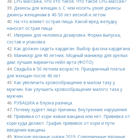
38.
LPG массажа, что это такое. Что такое LPG-массаж?
39.
Джинсы для женщин з. С чем носить узкие джинсы
джинсы женщинам в 40-50 лет весной и летом
40.
На что влияет острая пища. Какой вред желудку
наносит острая пища
41.
Ивермек для человека дозировка. Форма выпуска,
состав и упаковка
42.
Как должен сидеть кардиган. Выбор фасона кардигана
43.
Маникюр для 40 летних. Модный маникюр для зрелых
дам: лучшие варианты нейл-арта (ФОТО)
44.
Свадьба в 50 летнем возрасте. Праздничный платья
для женщин после 40 лет
45.
Как увеличить кровообращение в малом тазу у
мужчин. Как улучшить кровообращение малого таза у
мужчин
46.
РУБАШКА и блузка разница.
47.
Почему худеет лицо причины. Внутренние нарушения
48.
Прививка от кори живая вакцина или нет. Прививка от
кори куда делают. График прививок от кори и пути
введения вакцины
49.
Женские вязаные шапки 2019. Современные вязаные