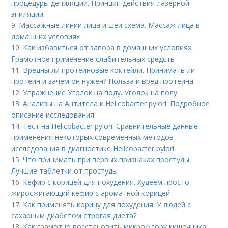
процедуры депиляции. Принцип действия лазерной
эпиляции
9.
Массажные линии лица и шеи схема. Массаж лица в
домашних условиях
10.
Как избавиться от запора в домашних условиях.
Грамотное применение слабительных средств
11.
Вредны ли протеиновые коктейли. Принимать ли
протеин и зачем он нужен? Польза и вред протеина
12.
Упражнение Уголок на полу. Уголок на полу
13.
Анализы на Антитела к Helicobacter pylori. Подробное
описание исследования
14.
Тест на Helicobacter pylori. Сравнительные данные
применения некоторых современных методов
исследования в диагностике Helicobacter pylori
15.
Что принимать при первых признаках простуды.
Лучшие таблетки от простуды
16.
Кефир с корицей для похудения. Худеем просто:
жиросжигающий кефир с ароматной корицей
17.
Как применять корицу для похудения. У людей с
сахарным диабетом строгая диета?
18.
Как грамотно восстановить микрофлору кишечника.