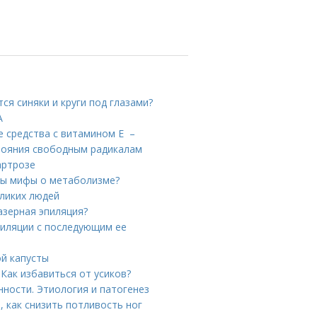
ся синяки и круги под глазами?
А
е средства с витамином Е –
стояния свободным радикалам
артрозе
ны мифы о метаболизме?
ликих людей
азерная эпиляция?
пиляции с последующим ее
ой капусты
 Как избавиться от усиков?
нности. Этиология и патогенез
, как снизить потливость ног