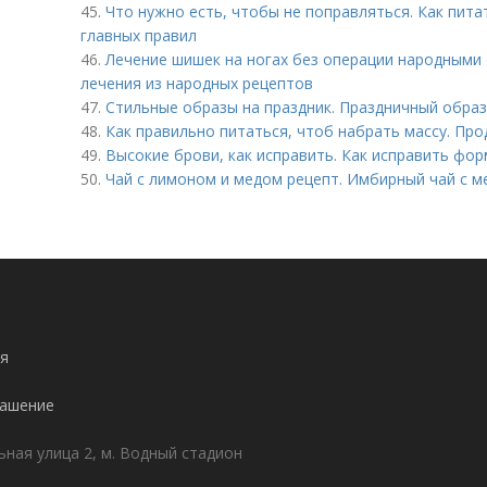
45.
Что нужно есть, чтобы не поправляться. Как пита
главных правил
46.
Лечение шишек на ногах без операции народными 
лечения из народных рецептов
47.
Стильные образы на праздник. Праздничный образ:
48.
Как правильно питаться, чтоб набрать массу. Пр
49.
Высокие брови, как исправить. Как исправить фо
50.
Чай с лимоном и медом рецепт. Имбирный чай с 
я
лашение
ьная улица 2, м. Водный стадион