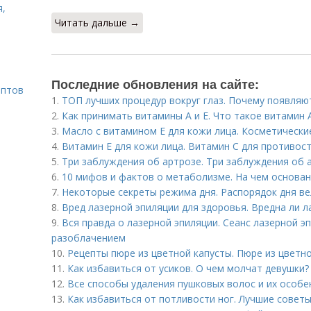
я,
Читать дальше →
Последние обновления на сайте:
ептов
1.
ТОП лучших процедур вокруг глаз. Почему появляют
2.
Как принимать витамины А и Е. Что такое витамин 
3.
Масло с витамином Е для кожи лица. Косметически
4.
Витамин Е для кожи лица. Витамин С для противо
5.
Три заблуждения об артрозе. Три заблуждения об 
6.
10 мифов и фактов о метаболизме. На чем основа
7.
Некоторые секреты режима дня. Распорядок дня ве
8.
Вред лазерной эпиляции для здоровья. Вредна ли л
9.
Вся правда о лазерной эпиляции. Сеанс лазерной э
разоблачением
10.
Рецепты пюре из цветной капусты. Пюре из цветн
11.
Как избавиться от усиков. О чем молчат девушки?
12.
Все способы удаления пушковых волос и их особе
13.
Как избавиться от потливости ног. Лучшие советы