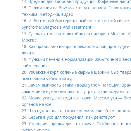
14.
Вредная для здоровья продукция. Кофейные напи
15.
Отжимания на брусьях с отягощением. Отжимания 
техника, методика, видео
16.
Избыточный бактериальный рост в тонкой кишке. S
Syndrome: Diagnosis And Treatment
17.
Сделать тест на хеликобактер пилори в Москве. 
Москве
18.
Как правильно выбрать лекарство при простуде и 
лечить
19.
Функции печени в нормализации избыточного веса
заболевания
20.
Узбекский курт соленые сырные шарики. Сыр твер
вкуснейший узбекский курт
21.
Зачем выпивать стакан воды утром натощак. Врач
самом деле нужно выпивать с утра стакан воды нато
22.
Мочка уха где находится точки. Массаж уха — би
органов на ухе
23.
Что нужно знать о кокосовом масле. Кокосовое ма
24.
Серьга в ухо для похудения. Как действуют
25.
Утренняя зарядка для тех кому з. Особенности по
физкультурой