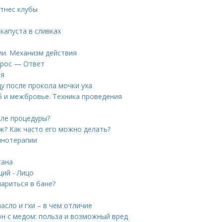
тнес клубы
капуста в сливках
ии. Механизм действия
прос — Ответ
ия
ду после прокола мочки уха
б и межбровье. Техника проведения
сле процедуры?
ж? Как часто его можно делать?
инотерапии
гана
ций - Лицо
ариться в бане?
сло и гхи – в чем отличие
он с медом: польза и возможный вред