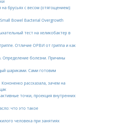
тки
на брусьях с весом (отягощением):
mall Bowel Bacterial Overgrowth
Дыхательный тест на хеликобактер в
гриппе. Отличие ОРВИ от гриппа и как
. Определение болезни. Причины
дый шариками. Сами готовим
 Кононенко рассказала, зачем на
щак
оактивные точки, проекция внутренних
сло: что это такое
жилого человека при занятиях