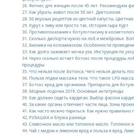
26.
Фитнес для женщин после 45 лет. Рекомендуем фи
27.
Как убрать живот после 50 лет. Диетология
28.
50 вкусных рецептов из цветной капусты. Цветная 
29.
Курут к пиву или просто так. История сыра Курт
30.
Противопоказания к ботулотоксину в косметолог
31.
Сколько диспорта нужно на лоб и межбровье. Во
32.
Бионика на коломяжском. Особенности проведен
33.
Как долго заживает мочка уха. Инструкция по ухо
34.
Через сколько встает ботокс после процедуры ло
процедуры
35.
Что нельзя после Ботокса. Чего нельзя делать по
36.
Польза лпджи массажа тела. Что такое LPG-масса
37.
Ботокс вред для организма. Препараты для ботул
38.
Модные лодочки 2019. Основные антитренды
39.
Как должен сидеть кардиган. Выбор фасона карди
40.
За какие органы отвечают части лица. Зоны проек
41.
Как часто можно париться. Как нужно правильно п
42.
РУБАШКА и блузка разница.
43.
Сливочное масло или топленое масло. Топленое ма
44.
Чай с медом и лимоном вред и польза и вред. Лим