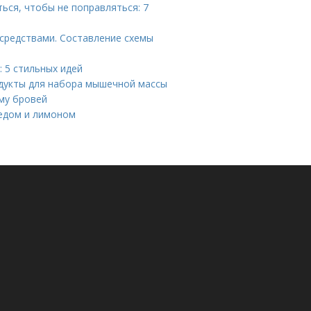
ться, чтобы не поправляться: 7
средствами. Составление схемы
 5 стильных идей
одукты для набора мышечной массы
рму бровей
медом и лимоном