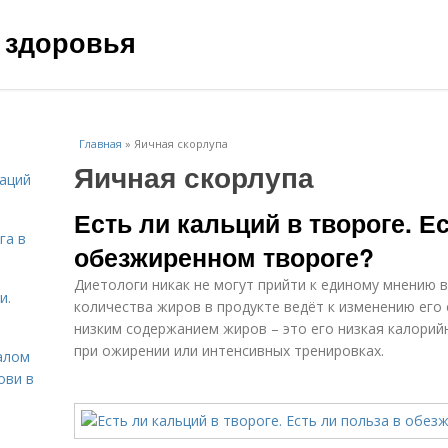
 здоровья
Главная
»
Яичная скорлупа
Яичная скорлупа
даций
Есть ли кальций в твороге. Е
га в
обезжиренном твороге?
Диетологи никак не могут прийти к единому мнению 
и.
количества жиров в продукте ведёт к изменению его 
низким содержанием жиров – это его низкая калорий
при ожирении или интенсивных тренировках.
алом
ови в