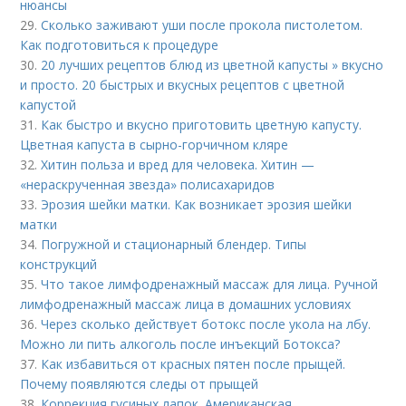
нюансы
29.
Сколько заживают уши после прокола пистолетом.
Как подготовиться к процедуре
30.
20 лучших рецептов блюд из цветной капусты » вкусно
и просто. 20 быстрых и вкусных рецептов с цветной
капустой
31.
Как быстро и вкусно приготовить цветную капусту.
Цветная капуста в сырно-горчичном кляре
32.
Хитин польза и вред для человека. Хитин —
«нераскрученная звезда» полисахаридов
33.
Эрозия шейки матки. Как возникает эрозия шейки
матки
34.
Погружной и стационарный блендер. Типы
конструкций
35.
Что такое лимфодренажный массаж для лица. Ручной
лимфодренажный массаж лица в домашних условиях
36.
Через сколько действует ботокс после укола на лбу.
Можно ли пить алкоголь после инъекций Ботокса?
37.
Как избавиться от красных пятен после прыщей.
Почему появляются следы от прыщей
38.
Коррекция гусиных лапок. Американская