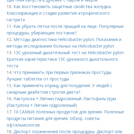
10.
Как восстановить защитные свойства желудка..
Классификация и стадии развития атрофического
гастрита
11.
Как убрать пятна после прыщей на лице. Популярные
процедуры, убирающие постакне?
12.
Методы диагностики Helicobacter pylori. Показания и
методы исследования больных на Helicobacter pylori
13.
13С-уреазный дыхательный тест на Helicobacter pylori.
Краткая характеристика 13С-уреазного дыхательного
теста
14.
Что принимать при первых признаках простуды.
Лучшие таблетки от простуды
15.
Как применять корицу для похудения. У людей с
сахарным диабетом строгая диета?
16.
Лактулоза + Лигнин гидролизный. Лактофильтрум
(Лактулоза + Лигнин гидролизный)
17.
10 САМЫХ полезных продуктов для зрения. Полезные
продукты питания для зрения: обзор, советы
офтальмологов
18.
Диспорт ограничения после процедуры. Диспорт или