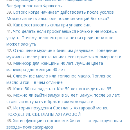
блефаропластика Фраксель
39.
Ботокс когда начинает действовать после уколов.
Можно ли пить алкоголь после инъекций Ботокса?
40.
Как восстановить силы при упадке сил.
41.
Что делать если просыпаешься ночью и не можешь
уснуть. Почему человек просыпается среди ночи и не
может заснуть
42.
Отношение мужчин к бывшим девушкам. Поведение
мужчины после расставания: некоторые закономерности
43.
Маникюр для женщины 40 лет. Лучшие цвета
маникюра для женщин 40 лет
44.
Сливочное масло или топленое масло. Топленое
масло и гхи – в чем отличие
45.
Как в 50 выглядеть н. Как 50 лет выглядеть на 35
46.
Можно ли выйти замуж в 50 лет. Замуж после 50 лет:
стоит ли вступать в брак в таком возрасте
47.
История похудения Светланы Ахтаровой меню.
ПОХУДЕНИЕ СВЕТЛАНЫ АХТАРОВОЙ
48.
Хитин функции в организме. Хитин — «нераскрученная
звезда» полисахаридов