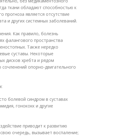
оятельно, без медикаментозного
огда ткани обладают способностью к
го прогноза является отсутствие
та и других системных заболеваний.
ения. Как правило, болезнь
иях фалангового пространства
оленостопных. Также нередко
тевые суставы. Некоторые
х дисков хребта и рядом
о сочленений опорно-двигательного
м:
сто болевой синдром в суставах
амидия, гонококк и другие
оздействие приводит к развитию
 свою очередь, вызывает воспаление;