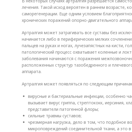
В некоторых случаях артралгия разрешается самост
лечения. Такой исход вероятен в раннем возрасте, к
саморегенерации. Еще одним условием благоприятно
хронических поражений опорно-двигательного аппара
Артралгия может затрагивать все суставы без исключ
начинается либо в периферических мелких сочленен
пальцев на руках и ногах, лучезапястных на кисти, г
патологический процесс охватывает коленные и лок
заболевания начинаются с поражения межпозвоночны
расположенных структур тазобедренного и плечевог
аппарата.
Артралгия может появляться по следующим причина
вирусные и бактериальные инфекции, особенно ча
вызывает вирус гриппа, стрептококк, иерсиния, хл
представители патогенной флоры;
сильные травмы суставов;
чрезмерная нагрузка, дело в том, что подобное в
микроповреждений соединительной ткани, а это в