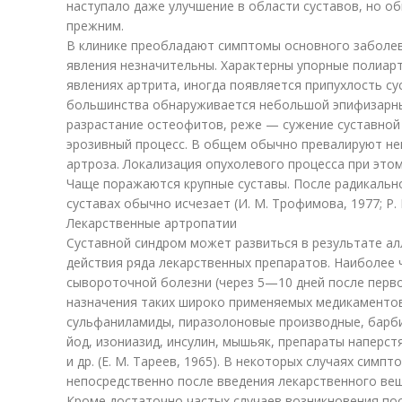
наступало даже улучшение в области суставов, но о
прежним.
В клинике преобладают симптомы основного заболева
явления незначительны. Характерны упорные полиар
явлениях артрита, иногда появляется припухлость су
большинства обнаруживается небольшой эпифизарны
разрастание остеофитов, реже — сужение суставной
эрозивный процесс. В общем обычно превалируют н
артроза. Локализация опухолевого процесса при это
Чаще поражаются крупные суставы. После радикально
суставах обычно исчезает (И. М. Трофимова, 1977; Р. Н
Лекарственные артропатии
Суставной синдром может развиться в результате ал
действия ряда лекарственных препаратов. Наиболее 
сывороточной болезни (через 5—10 дней после перво
назначения таких широко применяемых медикаментов,
сульфаниламиды, пиразолоновые производные, барбит
йод, изониазид, инсулин, мышьяк, препараты наперст
и др. (Е. М. Тареев, 1965). В некоторых случаях сим
непосредственно после введения лекарственного вещ
Кроме достаточно частых случаев возникновения пос