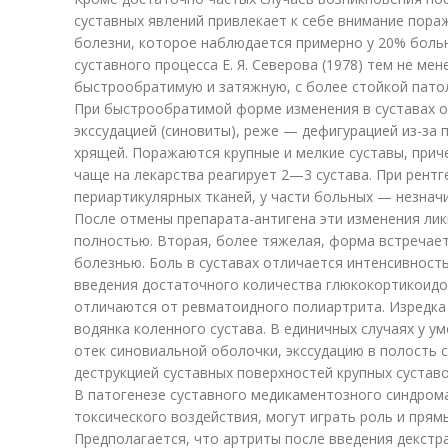
суставных явлений привлекает к себе внимание пора
болезни, которое наблюдается примерно у 20% боль
суставного процесса Е. Я. Северова (1978) тем не м
быстрообратимую и затяжную, с более стойкой патол
При быстрообратимой форме изменения в суставах о
экссудацией (синовиты), реже — дефигурацией из-за
хрящей. Поражаются крупные и мелкие суставы, приче
чаще на лекарства реагирует 2—3 сустава. При рент
периартикулярных тканей, у части больных — незнач
После отмены препарата-антигена эти изменения лик
полностью. Вторая, более тяжелая, форма встречае
болезнью. Боль в суставах отличается интенсивност
введения достаточного количества глюкокортикоидо
отличаются от ревматоидного полиартрита. Изредк
водянка коленного сустава. В единичных случаях у 
отек синовиальной оболочки, экссудацию в полость с
деструкцией суставных поверхностей крупных суставо
В патогенезе суставного медикаментозного синдрома
токсического воздействия, могут играть роль и пря
Предполагается, что артриты после введения декстр