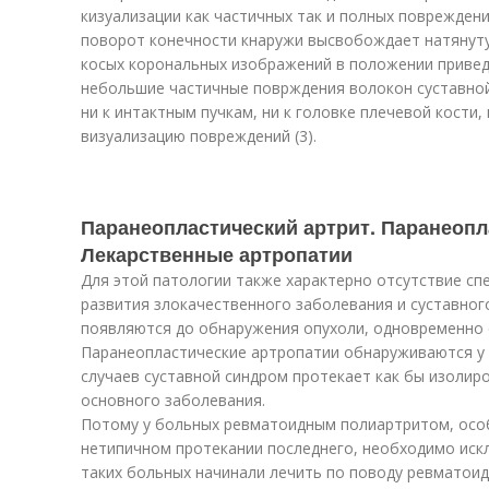
кизуализации как частичных так и полных поврежден
поворот конечности кнаружи высвобождает натянут
косых корональных изображений в положении привед
небольшие частичные поврждения волокон суставно
ни к интактным пучкам, ни к головке плечевой кости,
визуализацию повреждений (3).
Паранеопластический артрит. Паранеопл
Лекарственные артропатии
Для этой патологии также характерно отсутствие с
развития злокачественного заболевания и суставног
появляются до обнаружения опухоли, одновременно с
Паранеопластические артропатии обнаруживаются у 
случаев суставной синдром протекает как бы изолиро
основного заболевания.
Потому у больных ревматоидным полиартритом, особ
нетипичном протекании последнего, необходимо иск
таких больных начинали лечить по поводу ревматоид