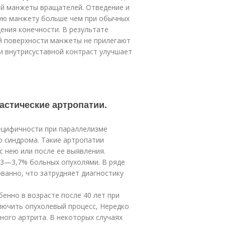
ий манжеты вращателей. Отведение и
ую манжету больше чем при обычных
ения конечности. В результате
й поверхности манжеты не прилегают
 и внутрисуставной контраст улучшает
астические артропатии.
пецифичности при параллелизме
о синдрома. Такие артропатии
 нею или после ее выявления.
3—3,7% больных опухолями. В ряде
ванно, что затрудняет диагностику
енно в возрасте после 40 лет при
лючить опухолевый процесс, Нередко
ного артрита. В некоторых случаях