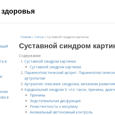
 здоровья
Главная
»
Статьи
»
Суставной синдром картинки.
Суставной синдром карти
даций
Содержание
га в
Суставной синдром картинки.
Суставной синдром картинки
Паранеопластический артрит. Паранеопластически
и.
артропатии
Артралгия: описание синдрома, механизм развития
Кардиальный синдром Х: что такое, причины, диаг
алом
Причины
ови в
Эндотелиальная дисфункция
Резистентность к инсулину
Аномальный автономный контроль