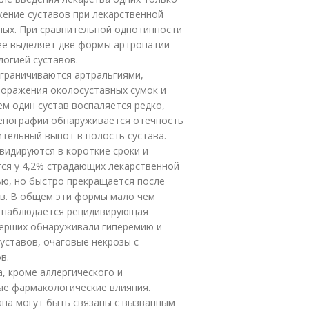
жение суставов при лекарственной
ных. При сравнительной однотипности
енее выделяет две формы артропатии —
огией суставов.
граничиваются артральгиями,
 поражения околосуставных сумок и
м один сустав воспаляется редко,
генографии обнаруживается отечность
ительный выпот в полость сустава.
видируются в короткие сроки и
тся у 4,2% страдающих лекарственной
ью, но быстро прекращается после
в. В общем эти формы мало чем
а наблюдается рецидивирующая
умерших обнаруживали гиперемию и
уставов, очаговые некрозы с
в.
, кроме аллергического и
мые фармакологические влияния.
ана могут быть связаны с вызванным