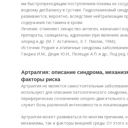
им быстропреходящим поступлением плазмы из сосудо
водному дисбалансу в суставе. Гидролазиновый синд
развиваются, вероятно, вследствие нейтрализации 
содержания гистамина в крови.
Лечение: отменяют лекарство-антиген, назначают к
препараты, салицилаты, адреналин (при явлениях ана
хлорид и др. (М. Г. Астапенко, Э. Г. Пихлак, 1966).
Источник Редкие и атипичные синдромы заболевания 
Ганджа И.М., Децик Ю.И., Пелещук А.П. и др.; Под ред. 
Артралгия: описание синдрома, механиз
факторы риска
Артралгия не является самостоятельным заболевани
используют для описания патологического синдрома,
периферических сочленениях опорно-двигательного 
служит боль различной интенсивности и локализации
Артралгия может развиваться по многим причинам, 
механизмы, так и факторы внешней среды. От этого з