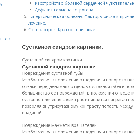
Расстройство болевой сердечной чувствитель
я,
Дефицит гормона эстрогена
Гипертоническая болезнь. Факторы риска и причи
лечение.
Остеоартроз. Краткое описание
ептов
Суставной синдром картинки.
Суставной синдром картинки
Суставной синдром картинки
Повреждения суставной губы
Изображения в положении отведения и поворота пле
оценки передненижних отделов суставной губы в поло
большинство ее повреждений. В положении отведени
суставно-плечевая связка растягивается напрягая пе
позволяя внутрисутавному контрасту попасть между
впадиной.
Повреждение манжеты вращателей
Изображения в положении отведения и поворота пле