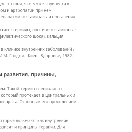
в в ткани, что может привести к
ром и артропатии при нем
препаратом гистаминазы и повышения
ортикостероиды, противогистаминные
филактического шока), кальция
в клинике внутренних заболеваний /
И.М. Ганджи.- Киев : Здоровье, 1982.
м развития, причины,
ем. Такой термин специалисты
 который протекает в центральных и
аппарата. Основным его проявлением
.
которые включают как внутренние
ависят и принципы терапии. Для