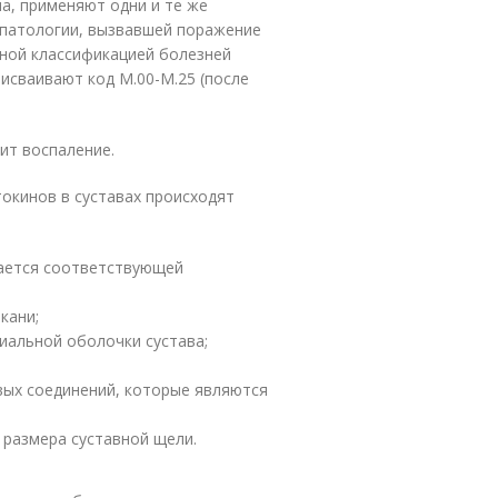
а, применяют одни и те же
 патологии, вызвавшей поражение
дной классификацией болезней
исваивают код М.00-М.25 (после
ит воспаление.
окинов в суставах происходят
дается соответствующей
кани;
иальной оболочки сустава;
вых соединений, которые являются
 размера суставной щели.