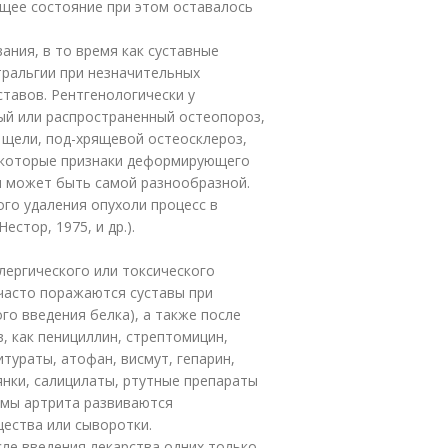
бщее состояние при этом оставалось
ния, в то время как суставные
тральгии при незначительных
ставов. Рентгенологически у
й или распространенный остеопороз,
 щели, под-хрящевой остеосклероз,
екоторые признаки деформирующего
м может быть самой разнообразной.
го удаления опухоли процесс в
естор, 1975, и др.).
лергического или токсического
часто поражаются суставы при
го введения белка), а также после
 как пенициллин, стрептомицин,
ураты, атофан, висмут, гепарин,
янки, салицилаты, ртутные препараты
птомы артрита развиваются
ества или сыворотки.
ле введения лекарства одних только