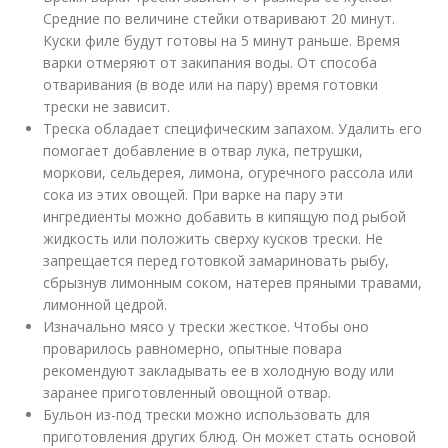
Средние по величине стейки отваривают 20 минут.
Куски филе будут готовы на 5 минут раньше. Время
варки отмеряют от закипания воды. От способа
отваривания (в воде или на пару) время готовки
трески не зависит.
Треска обладает специфическим запахом. Удалить его
помогает добавление в отвар лука, петрушки,
моркови, сельдерея, лимона, огуречного рассола или
сока из этих овощей. При варке на пару эти
ингредиенты можно добавить в кипящую под рыбой
жидкость или положить сверху кусков трески. Не
запрещается перед готовкой замариновать рыбу,
сбрызнув лимонным соком, натерев пряными травами,
лимонной цедрой.
Изначально мясо у трески жесткое. Чтобы оно
проварилось равномерно, опытные повара
рекомендуют закладывать ее в холодную воду или
заранее приготовленный овощной отвар.
Бульон из-под трески можно использовать для
приготовления других блюд. Он может стать основой