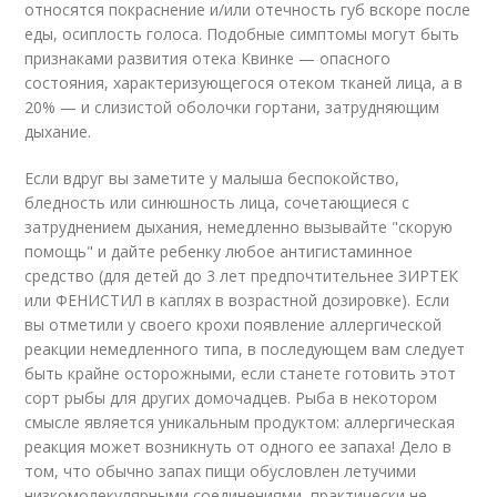
относятся покраснение и/или отечность губ вскоре после
еды, осиплость голоса. Подобные симптомы могут быть
признаками развития отека Квинке — опасного
состояния, характеризующегося отеком тканей лица, а в
20% — и слизистой оболочки гортани, затрудняющим
дыхание.
Если вдруг вы заметите у малыша беспокойство,
бледность или синюшность лица, сочетающиеся с
затруднением дыхания, немедленно вызывайте "скорую
помощь" и дайте ребенку любое антигистаминное
средство (для детей до 3 лет предпочтительнее ЗИРТЕК
или ФЕНИСТИЛ в каплях в возрастной дозировке). Если
вы отметили у своего крохи появление аллергической
реакции немедленного типа, в последующем вам следует
быть крайне осторожными, если станете готовить этот
сорт рыбы для других домочадцев. Рыба в некотором
смысле является уникальным продуктом: аллергическая
реакция может возникнуть от одного ее запаха! Дело в
том, что обычно запах пищи обусловлен летучими
низкомолекулярными соединениями, практически не