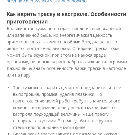
prezhde-chem-svarit-tresku-neobhodimo
Как варить треску в кастрюле. Особенности
приготовления
Большинство гурманов отдает предпочтение жареной
или запеченной рыбе, но энергетическая ценность
приготовленных такими способами блюд чаще всего
является достаточно высокой. Отварная треска тоже
может быть вкусной, при этом не нанося вреда
организму, не повышая риск набрать лишние килограммы.
Важно лишь знать особенности варки трески в кастрюле
или на пару.
Треску можно сварить целиком, предварительно ее
выпотрошив, промыв, удалив плавники. Но
приготовление целой рыбы требует значительного
количества времени, и не у всех на кухне имеется
кастрюля подходящей величины. Чаще треску
отваривают кусками. Это могут быть некрупные
стейки или порционные куски филе.
Время варки трески зависит от размера ее кусков.