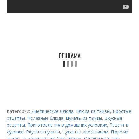
Категории:
Диетические блюда
,
Блюда из тыквы
,
Простые
рецепты
,
Полезные блюда
,
Цукаты из тыквы
,
Вкусные
рецепты
,
Приготовления в домашних условиях
,
Рецепт в
духовке
,
Вкусные цукаты
,
Цукаты с апельсином
,
Пюре из
тыквы
,
Тыквенный суп
,
Суп с луком
,
Оладьи из тыквы
,