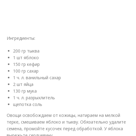
Ингредиенты:
200 гр тыква
1 шт яблоко
150 гр кефир
100 гр сахар
1 ч. л. ванильный сахар
2 шт яйца
130 гр мука
1 ч. л. разрыхлитель
щепотка соль
Овощи освобождаем от кожицы, натираем на мелкой
терке, смешиваем яблоко и тыкву. Обязательно удалите
семена, промойте кусочек перед обработкой. У яблока
вырежьте сердцевину.