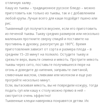
отличную халву .
Кашу из тыквы – традиционное русское блюдо – можно
приготовить как только из тыквы, так и с добавлением
любой крупы. Лучше всего для каши подойдет пшено или
рис.
Тыквенный суп получится вкуснее, если его приготовить
из печеной тыквы. Тыкву средних размеров или несколько
маленьких проткните сверху спицей и поставите на
противень в духовку, разогретую до 180°С. Время
приготовления зависит от сорта и размера плода – в
среднем 15–20 минут на полкило. Остудите тыкву и
срежьте верх, выньте семена и мякоть. Протрите мякоть
тыквы через сито, поставьте получившееся пюре на
огонь и доведите до кипения, заправьте сметаной,
сливочным маслом, сливками или молоком и еще раз
прогрейте несколько минут.
Если, вытаскивая мякоть, вы не повредили кожуру, тогда
подать суп или кашу к столу можно прямо в ней –
смотрится очень эффектно!
Тыквенные клецки наверняка понравятся детям. Их