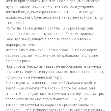
можно приготовить их тыквенного пюре, смешав его с
мукой и сыром. Варите их очень быстро в умеренно
кипящей воде, иначе разварятся. Тыквенные клецки
можно подать с бульоном или в качестве гарнира к мясу
с подливой.
Из тыквы также делают салаты . В сыром виде она
отлично сочетается с морковью, яблоком, зеленью.
Вареную тыкву кладут в теплые салаты с мясом и
морепродуктами.
Десерты из тыквы очень разнообразны. Из нее варят
варенье, делают мороженое, ее добавляют в сладкие
блюда из риса.
Приготовив блюдо из тыквы, не выбрасывайте семечки –
они очень полезны и вкусны. Ими можно посыпать салат,
положить их в печенье или торт.
Как высушить тыквенные семечки? Сначала отмойте
тыквенные семечки от мякоти и волокон, иначе они
сгниют. На воздухе чистые семечки высохнут часа за три,
после чего их можно легко почистить. Чищеные
тыквенные семечки выкладывают ровным слоем на
противень, сбрызгивают растительным маслом и солью –