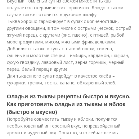
Вкусный томленый суп из свежей мякости тыквы
получается в керамических горшочках. Блюдо в таком
случае также готовится в духовом шкафу.
Тыква хорошо гармонирует в супах с копченостями,
другими овощами, в том числе с острыми (чеснок, острый
жгучий перец), с крупами (рис, пшено), с птицей, рыбой,
морепродуктами, мясом, мясными фрикадельками.
Добавляют также в супы с тыквой орехи, семена,
сушеные и молотые специи – имбирь, кардамон, шафран,
сухую гвоздику, лавровый лист, зерна горчицы, черный
перец, белый перец и другие.
Для тыквенного супа подойдут в качестве хлеба –
сухарики, гренки, тосты, канапе, обжаренный хлеб.
Оладьи из тыквы рецепты быстро и вкусно.
Как приготовить оладьи из тыквы и яблок
(быстро и вкусно)
Попробуйте совместить тыкву и яблоки, получится
необыкновенный интересный вкус, непревзойденный
аромат и чудесный вид. Понятно, что сейчас все мы