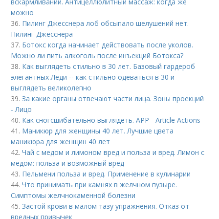
вскармливании. Антицеллюлитный массаж: когда же
можно
36.
Пилинг Джесснера лоб обсыпало шелушений нет.
Пилинг Джесснера
37.
Ботокс когда начинает действовать после уколов.
Можно ли пить алкоголь после инъекций Ботокса?
38.
Как выглядеть стильно в 30 лет. Базовый гардероб
элегантных Леди -- как стильно одеваться в 30 и
выглядеть великолепно
39.
За какие органы отвечают части лица. Зоны проекций
- Лицо
40.
Как сногсшибательно выглядеть. APP - Article Actions
41.
Маникюр для женщины 40 лет. Лучшие цвета
маникюра для женщин 40 лет
42.
Чай с медом и лимоном вред и польза и вред. Лимон с
медом: польза и возможный вред
43.
Пельмени польза и вред. Применение в кулинарии
44.
Что принимать при камнях в желчном пузыре.
Симптомы желчнокаменной болезни
45.
Застой крови в малом тазу упражнения. Отказ от
вредных привычек