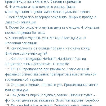
правильного питания и его базовые принципы
6.
Что можно и чего нельзя в разные фазы
менструального цикла. Фазы менструального цикла
7.
Вся правда про лазерную эпиляцию. Мифы и правда о
лазерной эпиляции
8.
После ботокса, что нельзя делать с лицом. Что нельзя
после введения ботокса
9.
5 способов удалить усы. Метод 2 Метод 2 из 4:
Восковая эпиляция
10.
Как получить от солнца пользу и не сжечь кожу.
Влияние солнечных лучей
11.
Каталог продукции Herbalife Nutrition в России.
Представленный ассортимент Herbalife
12.
ТОП 15 препаратов при климаксе. Современный
фармакологический рынок препаратов заместительной
гормональной терапии
13.
Сколько заживает прокол в ухе. Прокалывание мочки
или хряща уха
14.
Как делают пирсинг пупка в салоне. Пирсинг пупка –
фото, как делается, заживает. Золотой пирсинг, серебро
15.
Тест на Helicobacter pylori. Сравнительные данные