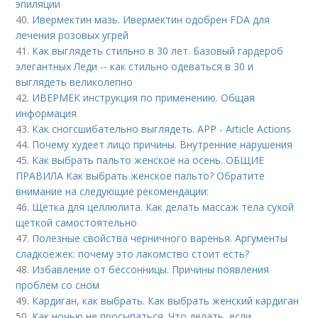
эпиляции
40.
Ивермектин мазь. Ивермектин одобрен FDA для
лечения розовых угрей
41.
Как выглядеть стильно в 30 лет. Базовый гардероб
элегантных Леди -- как стильно одеваться в 30 и
выглядеть великолепно
42.
ИВЕРМЕК инструкция по применению. Общая
информация
43.
Как сногсшибательно выглядеть. APP - Article Actions
44.
Почему худеет лицо причины. Внутренние нарушения
45.
Как выбрать пальто женское на осень. ОБЩИЕ
ПРАВИЛА Как выбрать женское пальто? Обратите
внимание на следующие рекомендации:
46.
Щетка для целлюлита. Как делать массаж тела сухой
щеткой самостоятельно
47.
Полезные свойства черничного варенья. Аргументы
сладкоежек: почему это лакомство стоит есть?
48.
Избавление от бессонницы. Причины появления
проблем со сном
49.
Кардиган, как выбрать. Как выбрать женский кардиган
50.
Как ночью не просыпаться. Что делать, если