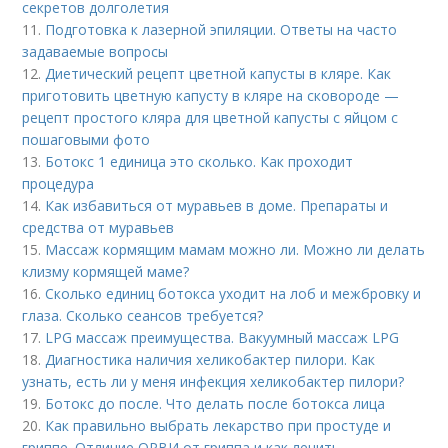
секретов долголетия
11.
Подготовка к лазерной эпиляции. Ответы на часто
задаваемые вопросы
12.
Диетический рецепт цветной капусты в кляре. Как
приготовить цветную капусту в кляре на сковороде —
рецепт простого кляра для цветной капусты с яйцом с
пошаговыми фото
13.
Ботокс 1 единица это сколько. Как проходит
процедура
14.
Как избавиться от муравьев в доме. Препараты и
средства от муравьев
15.
Массаж кормящим мамам можно ли. Можно ли делать
клизму кормящей маме?
16.
Сколько единиц ботокса уходит на лоб и межбровку и
глаза. Сколько сеансов требуется?
17.
LPG массаж преимущества. Вакуумный массаж LPG
18.
Диагностика наличия хеликобактер пилори. Как
узнать, есть ли у меня инфекция хеликобактер пилори?
19.
Ботокс до после. Что делать после ботокса лица
20.
Как правильно выбрать лекарство при простуде и
гриппе. Отличие ОРВИ от гриппа и как лечить