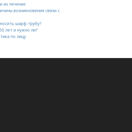
и их лечение
ричины возникновения связи с
 носить шарф-трубу?
50 лет и нужно ли?
тика по лицу