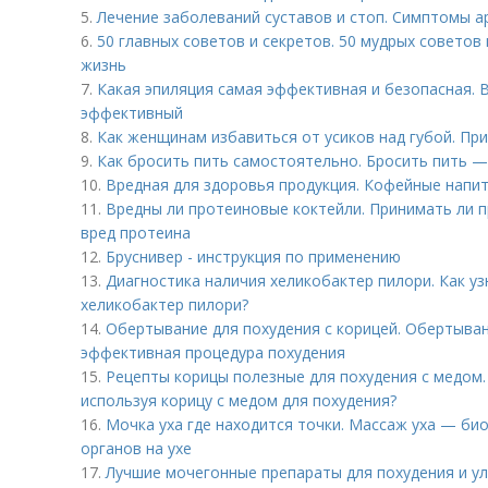
5.
Лечение заболеваний суставов и стоп. Симптомы а
6.
50 главных советов и секретов. 50 мудрых советов
жизнь
7.
Какая эпиляция самая эффективная и безопасная. В
эффективный
8.
Как женщинам избавиться от усиков над губой. Пр
9.
Как бросить пить самостоятельно. Бросить пить —
10.
Вредная для здоровья продукция. Кофейные напи
11.
Вредны ли протеиновые коктейли. Принимать ли п
вред протеина
12.
Бруснивер - инструкция по применению
13.
Диагностика наличия хеликобактер пилори. Как уз
хеликобактер пилори?
14.
Обертывание для похудения с корицей. Обертыван
эффективная процедура похудения
15.
Рецепты корицы полезные для похудения с медом.
используя корицу с медом для похудения?
16.
Мочка уха где находится точки. Массаж уха — би
органов на ухе
17.
Лучшие мочегонные препараты для похудения и улу