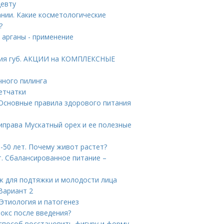
цевту
нии. Какие косметологические
?
о арганы - применение
ния губ. АКЦИИ на КОМПЛЕКСНЫЕ
чного пилинга
етчатки
. Основные правила здорового питания
риправа Мускатный орех и ее полезные
-50 лет. Почему живот растет?
. Сбалансированное питание –
ж для подтяжки и молодости лица
Вариант 2
Этиология и патогенез
токс после введения?
 способ восстановить фигуру и форму