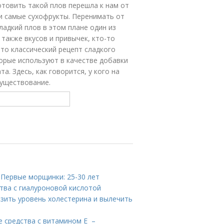
отовить такой плов перешла к нам от
ти самые сухофрукты. Перенимать от
сладкий плов в этом плане один из
 также вкусов и привычек, кто-то
это классический рецепт сладкого
торые используют в качестве добавки
а. Здесь, как говорится, у кого на
существование.
 Первые морщинки: 25-30 лет
тва с гиалуроновой кислотой
зить уровень холестерина и вылечить
е средства с витамином Е –