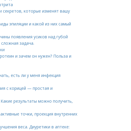
ртрита
 и секретов, которые изменят вашу
иды эпиляции и какой из них самый
ичины появления усиков над губой
 сложная задача.
тки
ротеин и зачем он нужен? Польза и
нать, есть ли у меня инфекция
ия с корицей — простая и
 Какие результаты можно получить,
оактивные точки, проекция внутренних
чшения веса. Диуретики в аптеке: