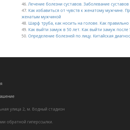
46.
Лечение болезни суставов. Заболевание суставов 
47.
Как избавиться от чувств к женатому мужчине. П
женатым мужчиной
48.
Шарф труба, как носить на голове. Как правильно
49.
Как выйти замуж в 50 лет. Как выйти замуж после 
50.
Определение болезней по лицу. Китайская диагнос
я
лашение
ьная улица 2, м. Водный стадион
ии обратной гиперссылки.