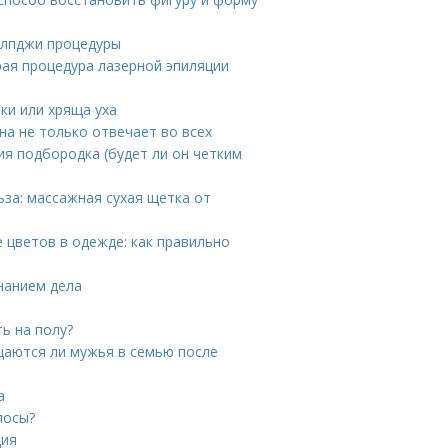
 лпджи процедуры
рая процедура лазерной эпиляции
ки или хряща уха
на не только отвечает во всех
ния подбородка (будет ли он четким
за: массажная сухая щетка от
 цветов в одежде: как правильно
знанием дела
ь на полу?
аются ли мужья в семью после
а
лосы?
ция