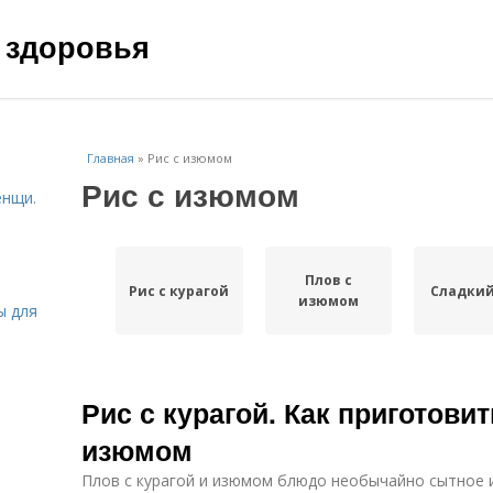
 здоровья
Главная
»
Рис с изюмом
Рис с изюмом
енщи.
Плов с
Рис с курагой
Сладкий
изюмом
ы для
Рис с курагой. Как приготовит
изюмом
Плов с курагой и изюмом блюдо необычайно сытное и