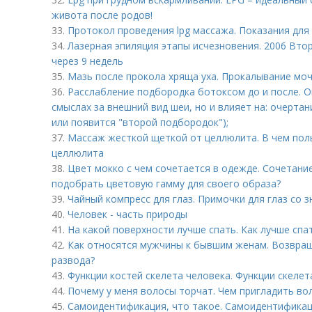
живота после родов!
33.
Протокол проведения lpg массажа. Показания для
34.
Лазерная эпиляция этапы исчезновения. 2006 Вто
через 9 недель
35.
Мазь после прокола хряща уха. Прокалывание моч
36.
Расслабление подбородка ботоксом до и после. О
смыслах за внешний вид шеи, но и влияет на: очерта
или появится "второй подбородок");
37.
Массаж жесткой щеткой от целлюлита. В чем поль
целлюлита
38.
Цвет мокко с чем сочетается в одежде. Сочетание
подобрать цветовую гамму для своего образа?
39.
Чайный компресс для глаз. Примочки для глаз со 
40.
Человек - часть природы
41.
На какой поверхности лучше спать. Как лучше спат
42.
Как относятся мужчины к бывшим женам. Возвращ
развода?
43.
Функции костей скелета человека. Функции скелет
44.
Почему у меня волосы торчат. Чем пригладить во
45.
Самоидентификация, что такое. Самоидентифика