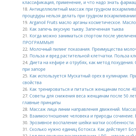
классификация, применение, и что надо знать фарма
18.
Антицеллюлитный массаж при грудном вскармлива
процедуры нельзя делать при грудном вскармливании
19.
Arganoil Fruits масло арганы косметическое. Масл
20.
Как запечь вкусную тыкву. Запеченная тыква
21.
Когда можно заниматься спортом после увеличе
ПРОГРАММЫ!!!
22.
Молочный пилинг показания. Преимущества моло
23.
Польза и вред растительной клетчатки. Польза кл
24.
Диета на кефире и отрубях, как метод похудения
при запоре
25.
Как используется Мускатный орех в кулинарии. П
свойства
26.
Как тренироваться и питаться женщинам после 40
27.
Советы для снижения веса женщинам после 50 лет
главные принципы
28.
Массаж лица линии направления движений. Масса
29.
Взаимоотношение человека и природы сочинеие. 
30.
Эрозивное воспаление шейки матки особенности. 
31.
Сколько нужно единиц ботокса. Как действует Бо
32.
Lpg при грудном вскармливании. LPG – идеальный