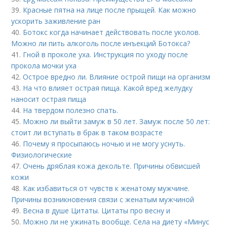
39.
Красные пятна на лице после прыщей. Как можно
ускорить заживление ран
40.
Ботокс когда начинает действовать после уколов.
Можно ли пить алкоголь после инъекций Ботокса?
41.
Гной в проколе уха. Инструкция по уходу после
прокола мочки уха
42.
Острое вредно ли. Влияние острой пищи на организм
43.
На что влияет острая пища. Какой вред желудку
наносит острая пища
44.
На твердом полезно спать.
45.
Можно ли выйти замуж в 50 лет. Замуж после 50 лет:
стоит ли вступать в брак в таком возрасте
46.
Почему я просыпаюсь ночью и не могу уснуть.
Физиологические
47.
Очень дряблая кожа декольте. Причины обвисшей
кожи
48.
Как избавиться от чувств к женатому мужчине.
Причины возникновения связи с женатым мужчиной
49.
Весна в душе Цитаты. Цитаты про весну и
50.
Можно ли не ужинать вообще. Села на диету «Минус