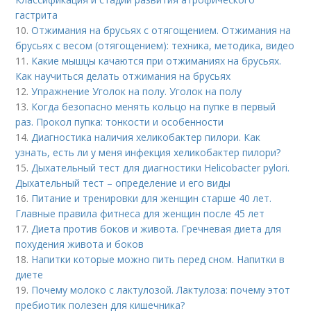
гастрита
10.
Отжимания на брусьях с отягощением. Отжимания на
брусьях с весом (отягощением): техника, методика, видео
11.
Какие мышцы качаются при отжиманиях на брусьях.
Как научиться делать отжимания на брусьях
12.
Упражнение Уголок на полу. Уголок на полу
13.
Когда безопасно менять кольцо на пупке в первый
раз. Прокол пупка: тонкости и особенности
14.
Диагностика наличия хеликобактер пилори. Как
узнать, есть ли у меня инфекция хеликобактер пилори?
15.
Дыхательный тест для диагностики Helicobacter pylori.
Дыхательный тест – определение и его виды
16.
Питание и тренировки для женщин старше 40 лет.
Главные правила фитнеса для женщин после 45 лет
17.
Диета против боков и живота. Гречневая диета для
похудения живота и боков
18.
Напитки которые можно пить перед сном. Напитки в
диете
19.
Почему молоко с лактулозой. Лактулоза: почему этот
пребиотик полезен для кишечника?