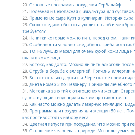
20.
Основные программы похудения Гербалайф
21.
Полезная и безопасная физкультура для суставов.
22.
Применение сыра Курт в кулинарии. История сыра
23.
Сколько единиц ботокса уходит на лоб и межбровк
требуется?
24.
Напитки которые можно пить перед сном. Напитки
25.
Особенности условно-съедобного гриба рогатик 
26.
ТОП-6 лучших масел для очень сухой кожи лица и 
влаги в коже лица
27.
Ботокс, как долго. Можно ли пить алкоголь после
28.
Отруби в борьбе с аллергией. Причины аллергии н
29.
Ботокс сколько держится. Через какое время виде
30.
Диета номер 3 по Певзнеру. Принципы лечебного 
31.
Методика занятий с отягощениями женщи. Старен
существующие тенденции и как им противостоять
32.
Как часто можно делать лазерную эпиляцию. Виды
33.
Программа для похудения для женщин 50 лет. Поч
как противостоять набору веса
34.
Цветная капуста при похудении. Что можно при г
35.
Отношение человека к природе. Мы пользуемся ре