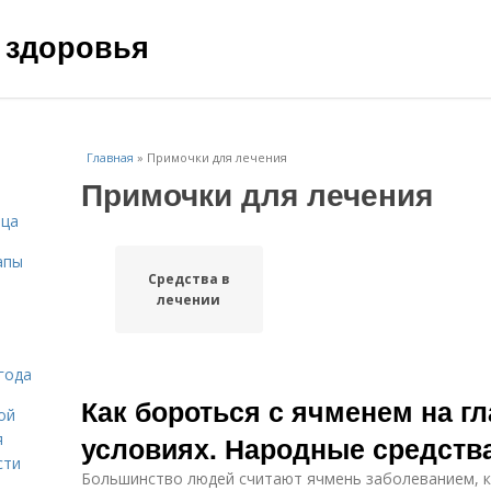
 здоровья
Главная
»
Примочки для лечения
Примочки для лечения
ица
апы
Средства в
лечении
года
Как бороться с ячменем на г
ой
я
условиях. Народные средств
сти
Большинство людей считают ячмень заболеванием, 