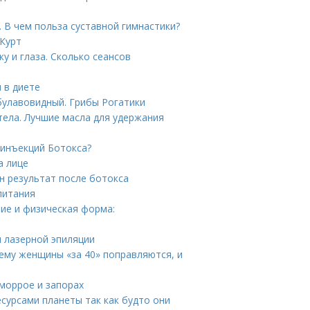
. В чем польза суставной гимнастики?
 Курт
у и глаза. Сколько сеансов
 в диете
булавовидный. Грибы Рогатики
тела. Лучшие масла для удержания
 инъекций Ботокса?
а лице
н результат после ботокса
питания
ие и физическая форма:
 лазерной эпиляции
ему женщины «за 40» поправляются, и
еморрое и запорах
сурсами планеты так как будто они