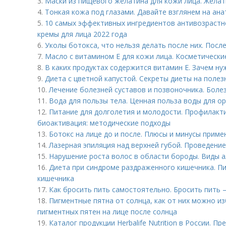
3.
Маски из пищевого желатина для кожи лица. Желат
4.
Тонкая кожа под глазами. Давайте взглянем на ана
5.
10 самых эффективных ингредиентов антивозрастн
кремы для лица 2022 года
6.
Уколы ботокса, что нельзя делать после них. Пос
7.
Масло с витамином Е для кожи лица. Косметически
8.
В каких продуктах содержится витамин Е. Зачем ну
9.
Диета с цветной капустой. Секреты диеты на поле
10.
Лечение болезней суставов и позвоночника. Боле
11.
Вода для пользы тела. Ценная польза воды для о
12.
Питание для долголетия и молодости. Профилакти
биоактивация: методические подходы
13.
Ботокс на лице до и после. Плюсы и минусы приме
14.
Лазерная эпиляция над верхней губой. Проведени
15.
Нарушение роста волос в области бороды. Виды 
16.
Диета при синдроме раздраженного кишечника. П
кишечника
17.
Как бросить пить самостоятельно. Бросить пить 
18.
Пигментные пятна от солнца, как от них можно и
пигментных пятен на лице после солнца
19.
Каталог продукции Herbalife Nutrition в России. П