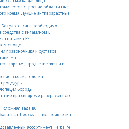
иновая маска для лица
томическое строение области глаз.
ого крема. Лучшие антивозрастные
ле Ботулотоксина необходимо
е средства с витамином Е –
жен витамин Е?
зном овоще
зни позвоночника и суставов
рганизма
ка старения, продление жизни и
нения в косметологии
е процедуры
алопеции бороды
итание при синдроме раздраженного
— сложная задача.
збавиться. Профилактика появления
редставленный ассортимент Herbalife