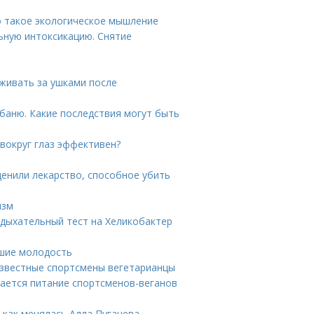
о такое экологическое мышление
льную интоксикацию. Снятие
т
аживать за ушками после
 баню. Какие последствия могут быть
 вокруг глаз эффективен?
ценили лекарство, способное убить
изм
 дыхательный тест на Хеликобактер
вшие молодость
 известные спортсмены вегетарианцы
чается питание спортсменов-веганов
: как менялась Алла Пугачева