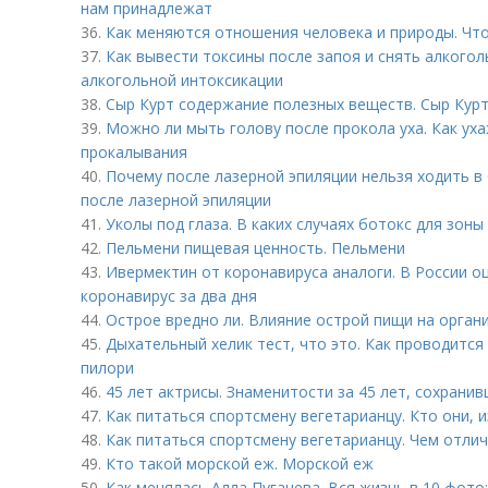
нам принадлежат
36.
Как меняются отношения человека и природы. Чт
37.
Как вывести токсины после запоя и снять алкого
алкогольной интоксикации
38.
Сыр Курт содержание полезных веществ. Сыр Кур
39.
Можно ли мыть голову после прокола уха. Как ух
прокалывания
40.
Почему после лазерной эпиляции нельзя ходить в
после лазерной эпиляции
41.
Уколы под глаза. В каких случаях ботокс для зоны
42.
Пельмени пищевая ценность. Пельмени
43.
Ивермектин от коронавируса аналоги. В России о
коронавирус за два дня
44.
Острое вредно ли. Влияние острой пищи на орган
45.
Дыхательный хелик тест, что это. Как проводится
пилори
46.
45 лет актрисы. Знаменитости за 45 лет, сохрани
47.
Как питаться спортсмену вегетарианцу. Кто они,
48.
Как питаться спортсмену вегетарианцу. Чем отли
49.
Кто такой морской еж. Морской еж
50.
Как менялась Алла Пугачева. Вся жизнь в 10 фото