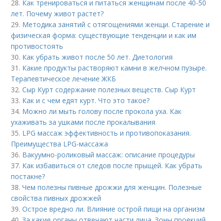
28.
Как тренироваться и питаться женщинам после 40-50
лет. Почему живот растет?
29.
Методика занятий с отягощениями женщи. Старение и
физическая форма: существующие тенденции и как им
противостоять
30.
Как убрать живот после 50 лет. Диетология
31.
Какие продукты растворяют камни в желчном пузыре.
Терапевтическое лечение ЖКБ
32.
Сыр Курт содержание полезных веществ. Сыр Курт
33.
Как и с чем едят курт. Что это такое?
34.
Можно ли мыть голову после прокола уха. Как
ухаживать за ушками после прокалывания
35.
LPG массаж эффективность и противопоказания.
Преимущества LPG-массажа
36.
Вакуумно-роликовый массаж: описание процедуры
37.
Как избавиться от следов после прыщей. Как убрать
постакне?
38.
Чем полезны пивные дрожжи для женщин. Полезные
свойства пивных дрожжей
39.
Острое вредно ли. Влияние острой пищи на организм
40.
За какие органы отвечают части лица. Зоны проекций