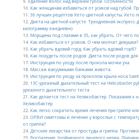
9.
Удаление волос над верхней губой. Особенности
10.
Как женщинам избавиться от усиков над губой. П
11.
30 лучших рецептов Кето цветной капусты. Кето п
12.
Диета на цветной капусте. Трехдневная экспресс-
килограмму ежедневно
13.
Морщины под глазами в 35, как убрать. От чего 
14.
Как избавиться от усиков. О чем молчат девушки?
15.
Как убрать вдовий горд. Как убрать вдовий горб?
16.
Как похудеть после родов. Диета после родов дл
17.
Инструкция по уходу после прокола мочки уха
18.
Массаж вакуумными банками живота.
19.
Инструкция по уходу за проколом крыла носа Saint 
20.
13С-уреазный дыхательный тест на Helicobacter pyl
уреазного дыхательного теста
21.
Как делается тест на Хеликобактер. Показания к 
Хеликобактер
22.
Как легко сократить время лечения при гриппе или
23.
ОРВИ симптомы и лечение у взрослых с температ
от гриппа?
24.
Детские лекарства от простуды и гриппа. Против
25.
Воспаление тройничного лицевого нерва. Причин