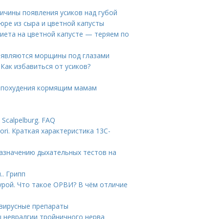
ричины появления усиков над губой
юре из сыра и цветной капусты
диета на цветной капусте — теряем по
появляются морщины под глазами
 Как избавиться от усиков?
я похудения кормящим мамам
Scalpelburg. FAQ
ori. Краткая характеристика 13С-
назначению дыхательных тестов на
.. Грипп
урой. Что такое ОРВИ? В чём отличие
овирусные препараты
ы невралгии тройничного нерва