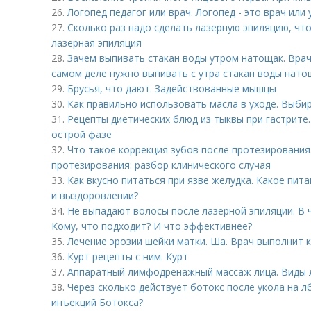
26.
Логопед педагог или врач. Логопед - это врач или 
27.
Сколько раз надо сделать лазерную эпиляцию, чт
лазерная эпиляция
28.
Зачем выпивать стакан воды утром натощак. Врач
самом деле нужно выпивать с утра стакан воды нато
29.
Брусья, что дают. Задействованные мышцы
30.
Как правильно использовать масла в уходе. Выби
31.
Рецепты диетических блюд из тыквы при гастрите.
острой фазе
32.
Что такое коррекция зубов после протезирования
протезирования: разбор клинического случая
33.
Как вкусно питаться при язве желудка. Какое пит
и выздоровлении?
34.
Не выпадают волосы после лазерной эпиляции. В 
Кому, что подходит? И что эффективнее?
35.
Лечение эрозии шейки матки. Ша. Врач выполнит
36.
Курт рецепты с ним. Курт
37.
Аппаратный лимфодренажный массаж лица. Виды
38.
Через сколько действует ботокс после укола на л
инъекций Ботокса?