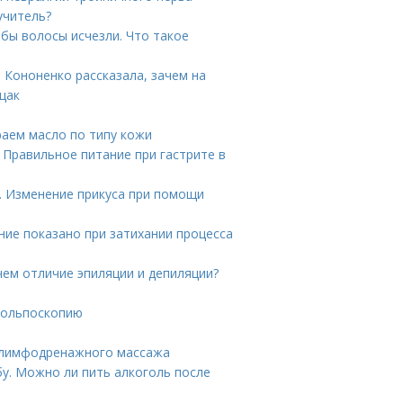
учитель?
обы волосы исчезли. Что такое
 Кононенко рассказала, зачем на
щак
раем масло по типу кожи
 Правильное питание при гастрите в
. Изменение прикуса при помощи
ание показано при затихании процесса
чем отличие эпиляции и депиляции?
 кольпоскопию
 лимфодренажного массажа
бу. Можно ли пить алкоголь после