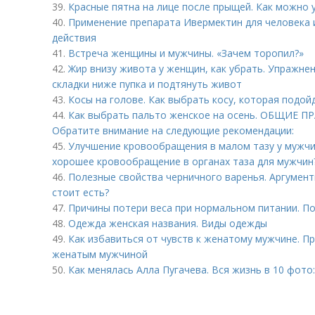
39.
Красные пятна на лице после прыщей. Как можно 
40.
Применение препарата Ивермектин для человека
действия
41.
Встреча женщины и мужчины. «Зачем торопил?»
42.
Жир внизу живота у женщин, как убрать. Упражне
складки ниже пупка и подтянуть живот
43.
Косы на голове. Как выбрать косу, которая подо
44.
Как выбрать пальто женское на осень. ОБЩИЕ П
Обратите внимание на следующие рекомендации:
45.
Улучшение кровообращения в малом тазу у мужчи
хорошее кровообращение в органах таза для мужчин
46.
Полезные свойства черничного варенья. Аргумент
стоит есть?
47.
Причины потери веса при нормальном питании. По
48.
Одежда женская названия. Виды одежды
49.
Как избавиться от чувств к женатому мужчине. П
женатым мужчиной
50.
Как менялась Алла Пугачева. Вся жизнь в 10 фото