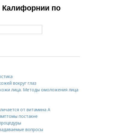
в Калифорнии по
остика
кожей вокруг глаз
кожи лица. Методы омоложения лица
тличается от витамина А
Симптомы постакне
 процедуры
 задаваемые вопросы