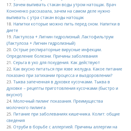
17.
Зачем выпивать стакан воды утром натощак. Врач
Кононенко рассказала, зачем на самом деле нужно
выпивать с утра стакан воды натощак
18.
Напитки которые можно пить перед сном. Напитки в
диете
19.
Лактулоза + Лигнин гидролизный. Лактофильтрум
(Лактулоза + Лигнин гидролизный)
20.
Острые респираторные вирусные инфекции.
Определение болезни. Причины заболевания
21.
Серьга в ухо для похудения. Как действуют
22.
Как вкусно питаться при язве желудка. Какое питание
показано при затихании процесса и выздоровлении?
23.
Тыква запеченная в духовке кусочками. Тыква в
духовке – рецепты приготовления кусочками (быстро и
вкусно!)
24.
Молочный пилинг показания. Преимущества
молочного пилинга
25.
Питание при заболеваниях кишечника. Колит: общие
сведения
26.
Отруби в борьбе с аллергией. Причины аллергии на