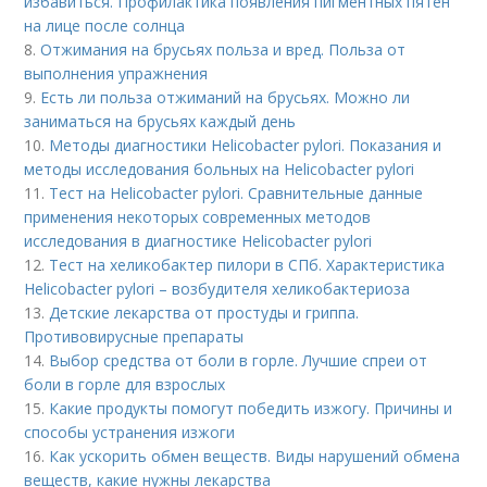
избавиться. Профилактика появления пигментных пятен
на лице после солнца
8.
Отжимания на брусьях польза и вред. Польза от
выполнения упражнения
9.
Есть ли польза отжиманий на брусьях. Можно ли
заниматься на брусьях каждый день
10.
Методы диагностики Helicobacter pylori. Показания и
методы исследования больных на Helicobacter pylori
11.
Тест на Helicobacter pylori. Сравнительные данные
применения некоторых современных методов
исследования в диагностике Helicobacter pylori
12.
Тест на хеликобактер пилори в СПб. Характеристика
Helicobacter pylori – возбудителя хеликобактериоза
13.
Детские лекарства от простуды и гриппа.
Противовирусные препараты
14.
Выбор средства от боли в горле. Лучшие спреи от
боли в горле для взрослых
15.
Какие продукты помогут победить изжогу. Причины и
способы устранения изжоги
16.
Как ускорить обмен веществ. Виды нарушений обмена
веществ, какие нужны лекарства