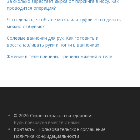
За сколько зарастает дырка от пирсинга в носу. Как
проводится операция?
Что сделать, чтобы не мозолили туфли. Что сделать
можно с обувью?
Солевые ванночки для рук. Как готовить и
восстанавливать руки и ногти в ванночках
Жжение в теле причины. Причины жжения в теле
© 2026 Секреты красоты и здоровья
Будь прекрасна вместе с нами!
Контакты
Пользовательское соглашение
Политика конфидециальности