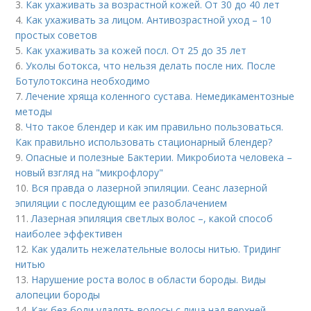
3.
Как ухаживать за возрастной кожей. От 30 до 40 лет
4.
Как ухаживать за лицом. Антивозрастной уход – 10
простых советов
5.
Как ухаживать за кожей посл. От 25 до 35 лет
6.
Уколы ботокса, что нельзя делать после них. После
Ботулотоксина необходимо
7.
Лечение хряща коленного сустава. Немедикаментозные
методы
8.
Что такое блендер и как им правильно пользоваться.
Как правильно использовать стационарный блендер?
9.
Опасные и полезные Бактерии. Микробиота человека –
новый взгляд на "микрофлору"
10.
Вся правда о лазерной эпиляции. Сеанс лазерной
эпиляции с последующим ее разоблачением
11.
Лазерная эпиляция светлых волос –, какой способ
наиболее эффективен
12.
Как удалить нежелательные волосы нитью. Тридинг
нитью
13.
Нарушение роста волос в области бороды. Виды
алопеции бороды
14.
Как без боли удалять волосы с лица над верхней