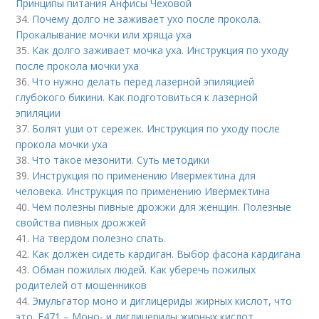
Принципы питания Анфисы Чеховой
34.
Почему долго не заживает ухо после прокола.
Прокалывание мочки или хряща уха
35.
Как долго заживает мочка уха. Инструкция по уходу
после прокола мочки уха
36.
Что нужно делать перед лазерной эпиляцией
глубокого бикини. Как подготовиться к лазерной
эпиляции
37.
Болят уши от сережек. Инструкция по уходу после
прокола мочки уха
38.
Что такое мезонити. Суть методики
39.
Инструкция по применению Ивермектина для
человека. Инструкция по применению Ивермектина
40.
Чем полезны пивные дрожжи для женщин. Полезные
свойства пивных дрожжей
41.
На твердом полезно спать.
42.
Как должен сидеть кардиган. Выбор фасона кардигана
43.
Обман пожилых людей. Как уберечь пожилых
родителей от мошенников
44.
Эмульгатор моно и диглицериды жирных кислот, что
это. Е471 – Моно- и диглицериды жирных кислот