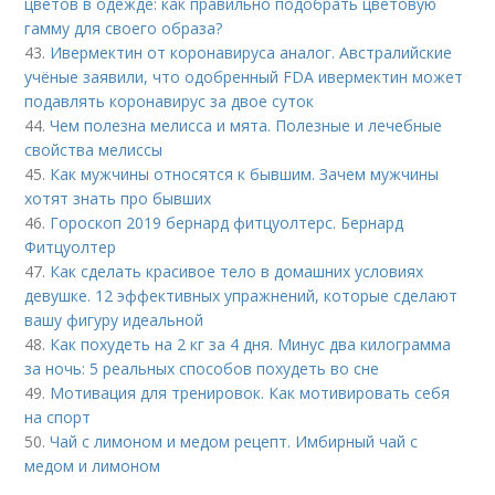
цветов в одежде: как правильно подобрать цветовую
гамму для своего образа?
43.
Ивермектин от коронавируса аналог. Австралийские
учёные заявили, что одобренный FDA ивермектин может
подавлять коронавирус за двое суток
44.
Чем полезна мелисса и мята. Полезные и лечебные
свойства мелиссы
45.
Как мужчины относятся к бывшим. Зачем мужчины
хотят знать про бывших
46.
Гороскоп 2019 бернард фитцуолтерс. Бернард
Фитцуолтер
47.
Как сделать красивое тело в домашних условиях
девушке. 12 эффективных упражнений, которые сделают
вашу фигуру идеальной
48.
Как похудеть на 2 кг за 4 дня. Минус два килограмма
за ночь: 5 реальных способов похудеть во сне
49.
Мотивация для тренировок. Как мотивировать себя
на спорт
50.
Чай с лимоном и медом рецепт. Имбирный чай с
медом и лимоном