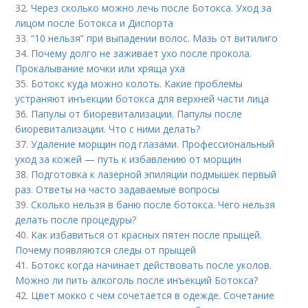
32.
Через сколько можно лечь после Ботокса. Уход за
лицом после Ботокса и Диспорта
33.
“10 нельзя” при выпадении волос. Мазь от витилиго
34.
Почему долго не заживает ухо после прокола.
Прокалывание мочки или хряща уха
35.
Ботокс куда можно колоть. Какие проблемы
устраняют инъекции ботокса для верхней части лица
36.
Папулы от биоревитализации. Папулы после
биоревитализации. Что с ними делать?
37.
Удаление морщин под глазами. Профессиональный
уход за кожей — путь к избавлению от морщин
38.
Подготовка к лазерной эпиляции подмышек первый
раз. Ответы на часто задаваемые вопросы
39.
Сколько нельзя в баню после ботокса. Чего нельзя
делать после процедуры?
40.
Как избавиться от красных пятен после прыщей.
Почему появляются следы от прыщей
41.
Ботокс когда начинает действовать после уколов.
Можно ли пить алкоголь после инъекций Ботокса?
42.
Цвет мокко с чем сочетается в одежде. Сочетание