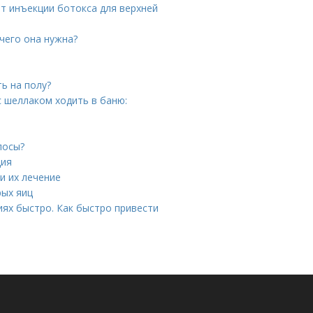
ют инъекции ботокса для верхней
чего она нужна?
ь на полу?
с шеллаком ходить в баню:
лосы?
ция
и их лечение
рых яиц
иях быстро. Как быстро привести