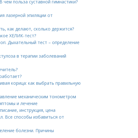
 В чем польза суставной гимнастики?
ия лазерной эпиляции от
ть, как делают, сколько держится?
акое ХЕЛИК-тест?
lori. Дыхательный тест – определение
ктулоза в терапии заболеваний
учитель?
 работает?
ивая корица: как выбрать правильную
 давление механическим тонометром
имптомы и лечение
описание, инструкция, цена
л. Все способы избавиться от
еление болезни. Причины