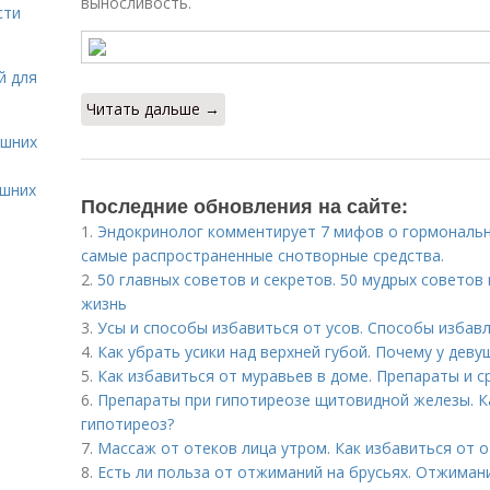
выносливость.
сти
й для
Читать дальше →
ашних
ашних
Последние обновления на сайте:
1.
Эндокринолог комментирует 7 мифов о гормональн
самые распространенные снотворные средства.
2.
50 главных советов и секретов. 50 мудрых советов
жизнь
3.
Усы и способы избавиться от усов. Способы избавл
4.
Как убрать усики над верхней губой. Почему у деву
5.
Как избавиться от муравьев в доме. Препараты и с
6.
Препараты при гипотиреозе щитовидной железы. К
гипотиреоз?
7.
Массаж от отеков лица утром. Как избавиться от о
8.
Есть ли польза от отжиманий на брусьях. Отжимани