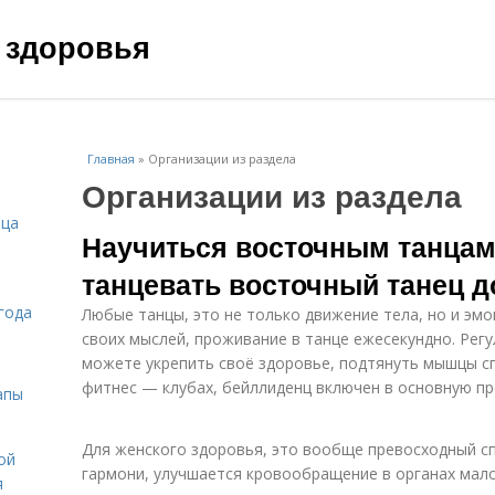
 здоровья
Главная
»
Организации из раздела
Организации из раздела
ица
Научиться восточным танцам.
танцевать восточный танец 
года
Любые танцы, это не только движение тела, но и эм
своих мыслей, проживание в танце ежесекундно. Рег
можете укрепить своё здоровье, подтянуть мышцы спи
фитнес — клубах, бейллиденц включен в основную пр
апы
Для женского здоровья, это вообще превосходный с
ой
гармони, улучшается кровообращение в органах мало
я