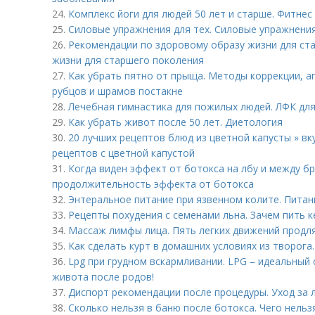
24.
Комплекс йоги для людей 50 лет и старше. Фитнес
25.
Силовые упражнения для тех. Силовые упражнени
26.
Рекомендации по здоровому образу жизни для ст
жизни для старшего поколения
27.
Как убрать пятно от прыща. Методы коррекции, а
рубцов и шрамов постакне
28.
Лечебная гимнастика для пожилых людей. ЛФК дл
29.
Как убрать живот после 50 лет. Диетология
30.
20 лучших рецептов блюд из цветной капусты » вку
рецептов с цветной капустой
31.
Когда виден эффект от ботокса на лбу и между б
продолжительность эффекта от ботокса
32.
Энтеральное питание при язвенном колите. Питан
33.
Рецепты похудения с семенами льна. Зачем пить к
34.
Массаж лимфы лица. Пять легких движений продл
35.
Как сделать курт в домашних условиях из творога.
36.
Lpg при грудном вскармливании. LPG – идеальный
живота после родов!
37.
Диспорт рекомендации после процедуры. Уход за 
38.
Сколько нельзя в баню после ботокса. Чего нельз