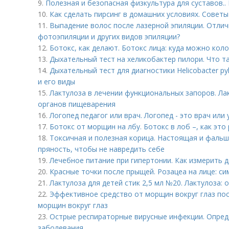
9.
Полезная и безопасная физкультура для суставов..
10.
Как сделать пирсинг в домашних условиях. Советы
11.
Выпадение волос после лазерной эпиляции. Отлич
фотоэпиляции и других видов эпиляции?
12.
Ботокс, как делают. Ботокс лица: куда можно коло
13.
Дыхательный тест на хеликобактер пилори. Что т
14.
Дыхательный тест для диагностики Helicobacter py
и его виды
15.
Лактулоза в лечении функциональных запоров. Ла
органов пищеварения
16.
Логопед педагог или врач. Логопед - это врач или 
17.
Ботокс от морщин на лбу. Ботокс в лоб –, как это
18.
Токсичная и полезная корица. Настоящая и фальш
пряность, чтобы не навредить себе
19.
Лечебное питание при гипертонии. Как измерить
20.
Красные точки после прыщей. Розацеа на лице: с
21.
Лактулоза для детей стик 2,5 мл №20. Лактулоза: 
22.
Эффективное средство от морщин вокруг глаз пос
морщин вокруг глаз
23.
Острые респираторные вирусные инфекции. Опред
заболевания