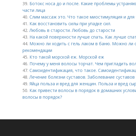
39.
Ботокс носа до и после. Какие проблемы устраня
части лица
40.
Слим массаж это. Что такое миостимуляция и для 
41.
Как восстановить силы при упадке сил.
42.
Любовь в старости. Любовь до старости
43.
На какой поверхности лучше спать. Как лучше спат
44.
Можно ли ходить с гель лаком в баню. Можно ли 
рекомендации
45.
Кто такой морской еж. Морской еж
46.
Почему у меня волосы торчат. Чем пригладить во
47.
Самоидентификация, что такое. Самоидентифика
48.
Лечение болезни суставов. Заболевание суставов 
49.
Яйца польза и вред для женщин. Польза и вред сы
50.
Как привести волосы в порядок в домашних услов
волосы в порядок?