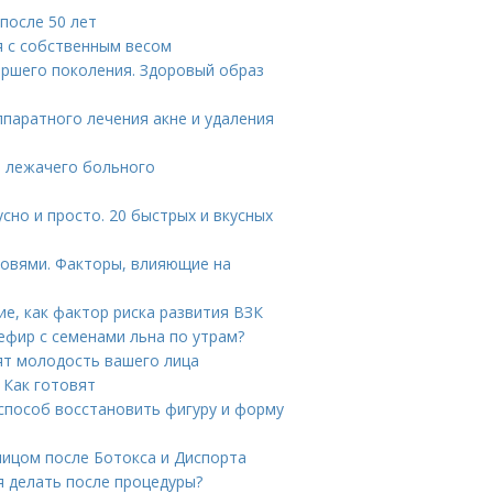
 после 50 лет
я с собственным весом
аршего поколения. Здоровый образ
ппаратного лечения акне и удаления
я лежачего больного
сно и просто. 20 быстрых и вкусных
ровями. Факторы, влияющие на
ие, как фактор риска развития ВЗК
ефир с семенами льна по утрам?
ят молодость вашего лица
 Как готовят
 способ восстановить фигуру и форму
лицом после Ботокса и Диспорта
я делать после процедуры?