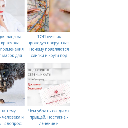
ля лица на
ТОП лучших
 крахмала.
процедур вокруг глаз.
 применения
Почему появляются
-масок для
синяки и круги под
з крахмала
глазами?
 на тему
Чем убрать следы от
 человека и
прыщей. Постакне -
. 2 вопрос:
лечение и