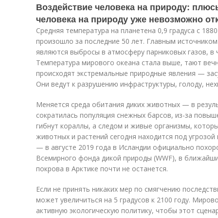
Воздействие человека на природу: плюс
человека на природу уже невозможно от
Средняя температура на планетена 0,9 градуса с 1880
произошло за последние 50 лет. Главным источником
являются выбросы в атмосферу парниковых газов, в 
Температура мирового океана стала выше, тают вечн
происходят экстремальные природные явления — засу
Они ведут к разрушению инфраструктуры, голоду, нех
Меняется среда обитания диких животных — в резуль
сократилась популяция снежных барсов, из-за повы
гибнут кораллы, а следом и живые организмы, котор
животных и растений сегодня находится под угрозой
— в августе 2019 года в Исландии официально похор
Всемирного фонда дикой природы (WWF), в ближайши
покрова в Арктике почти не останется.
Если не принять никаких мер по смягчению последст
может увеличиться на 5 градусов к 2100 году. Миро
активную экологическую политику, чтобы этот сцена