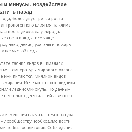
ы и минусы. Воздействие
катить назад
 года, более двух третей роста
 антропогенного влияния на климат
частности диоксида углерода.
ые снега и льды. Все чаще
хи, наводнения, ураганы и пожары.
ватке чистой воды.
тате таяния льдов в Гималаях
шения температуры мирового океана
ые ими питаются. Миллион видов
 вымирания. Исчезают целые ледники
онили ледник Окйокуль. По данным
е несколько десятилетий ледяного
вий изменения климата, температура
вому сообществу необходимо вести
рий не был реализован. Соблюдение