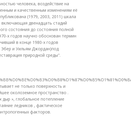
ьностью человека, воздействие на
венным и качественным изменениям её
убликована (1979, 2003, 2011) шкала
), включающая двенадцать стадий
ного состояния до состояния полной
970-х годов научно обоснован термин
чивший в конце 1980-х годов
н Эбер и Уильям Джордан)под
еставрация природной среды".
D0%BE%D0%BB%D0%BE%D0%B3%D0%B8%D1%87%D0%B5%D1%81%
тывает не только поверхность и
айшее околоземное пространство .
х дыр », глобальное потепление
 таяние ледников , фактическое
антропогенных факторов.