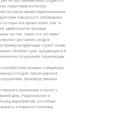
 уже на протяжении века создаются
тках территории всяческую
онести сквозь время первоначальные
ерритории Кавказского заповедника
х которых всё время лежит снег. А
не удивительное зрелище.
ных систем . Какие это системы?
озволяет доставлять воду в
м примером ирригации служит полив
больших объёмах суши, нуждающихся в
технических сооружений, поражающие
сти изобретение мощных очищающих
ральных отходов. Нашли широкое
сооружениях, производственных
ственного назначения относят к
яшний день. Рациональное и
бя ряд мероприятий, способных
охранить и повысить полезные