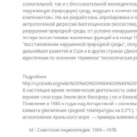
сознательной, так и с бессознательной жизнедеятел
окружающую (природную) среду, ведущее к количест
компонентов». Им же разработана, апробирована и оп
антропогенной дигрессии биогеоценозов (экосистем
разрушения природной среды, от условно ненарушен
потери экосистемами жизненных функций и в конце 1
"восстановление нарушенной природной среды", полу
дальнейшее развитие в США и в других странах (Джо
идентичным по значению термином "экологическая р
Подробнее:
http://cyclowiki.org/wiki/%D0%AD%D0%BA%
В настоящее время человеческая деятельность охва
верхние слои коры Земли (всю биосферу ) но и ближ
Появление в 1980-х годах над Антарктикой « озоновы
климата (увеличение средней температуры на 0,5°С),
исчезновение Аральского моря — примеры влияния 
М.
: Советская энциклопедия, 1969—1978.