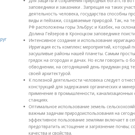
Для защиты и сохранения природных богатств вот
заповедники и заказники . Запрещая на таких учас
деятельность человека, государства способны пр
виды и пейзажи, создаваемые природой. Так, на т
РФ расположены горы Эльбрус и Казбек, на склона
Долина Гейзеров в Кроноцком заповеднике поисти
руг
Интенсивное создание и использование ирригацион
Ирригация есть комплекс мероприятий, который п
засушливые районы нашей планеты. Самым просты
грядок на огородах и дачах. Но если говорить о 
обводнении, на сегодняшний день придуман ряд 
своей архитектурой.
К полезной деятельности человека следует отне
конструкций для задержания органических и мине
применение в промышленности, канализационных 
станциях.
Оптимальное использование земель сельскохозяй
важным задачам природоиспользования на сегодн
эффективное пользование землями включает в се
предотвратить истощение и загрязнение почвы; с
качества и свойства.