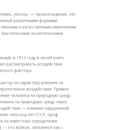
ловек, γένεσις — происхождение, лат.
вленный различными формами
ественным и качественным изменениям
и биотическими экологическими
ный, в 1912 году в своей книге
жил рассматривать воздействие
еского фактора.
актор по характеру влияния на
нтропогенное воздействие. Прямое
яние человека на природную среду.
ловека на природную среду через
оздействие — влияние нарушенной
еник член-кор АН СССР, проф.
ое из известных определение
 — это всякое, связанное как с