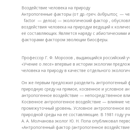
Воздействие человека на природу
Антропогенные факторы (от др.-греч. ἄνθρωπος — че
factor — делоа) — экологический фактор , обусло
воздействия человека на природу
и ведущий к колич
её составляющих. Является наряду с абиотическими 
факторами фактором эволюции биосферы.
Профессор Г. Ф. Морозов , выдающийся российский уче
«Учение о лесе» впервые в истории экологии предло
человека на природу в качестве отдельного экологич
Он же первым предложил разделить антропогенный ф
природную среду на прямое, косвенное и условное а
антропогенное воздействие — непосредственное вли
Косвенное антропогенное воздействие — влияние че
промежуточный уровень. Условное антропогенное в
природной среды на её составляющие. В 1981 году уч
А. А. Молчанова эколог Ю. Н. Попа опубликовал перв
«Антропогенный фактор (антропогенное воздействие)