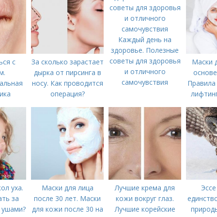
Каждый день на
здоровье. Полезные
советы для здоровья
ься с
За сколько зарастает
Маски д
и отличного
м.
дырка от пирсинга в
основе
самочувствия
альная
носу. Как проводится
Правила
ика
операция?
лифтинг
лица и
ол уха.
Маски для лица
Лучшие крема для
Эссе
ать за
после 30 лет. Маски
кожи вокруг глаз.
единство
 ушами?
для кожи после 30 на
Лучшие корейские
природы