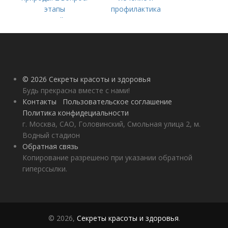
этапы
профилактика
взаимодействия
природного и
социального бытия
человека.
© 2026 Секреты красоты и здоровья
Будь прекрасна вместе с нами!
Контакты
Пользовательское соглашение
Политика конфидециальности
г. Москва, САО, Головинский, Смольная улица 2, м.
Водный стадион
Обратная связь
Копирование разрешено при указании обратной
гиперссылки.
© 2026,
Секреты красоты и здоровья
.