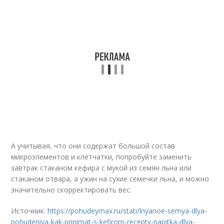
А учитывая, что они содержат большой состав
микроэлементов и клетчатки, попробуйте заменить
завтрак стаканом кефира с мукой из семян льна или
стаканом отвара, а ужин на сухие семечки льна, и можно
значительно скорректировать вес.
Источник:
https://pohudeymax.ru/stati/lnyanoe-semya-dlya-
pohudeniya-kak-prinimat-s-kefirom-recepty-napitka-dlya-