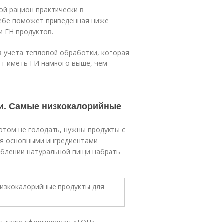
ой рацион практически в
тебе поможет приведенная ниже
и ГН продуктов.
з учета тепловой обработки, которая
ет иметь ГИ намного выше, чем
и. Самые низкокалорийные
этом не голодать, нужны продукты с
ся основными ингредиентами
еблении натуральной пищи набрать
ия даже сформирован «ТОП»