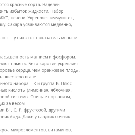
ются красные сорта. Наделен
дить избыток жидкости. Набор
ЖКТ, печени. Укрепляет иммунитет,
ицу. Сахара усваиваются медленно,
 нет – у них этот показатель меньше
– насыщенность магнием и фосфором.
ляют память. Бета-каротин укрепляет
доровье сердца. Чем оранжевее плоды,
ть вшестеро выше.
нного набора – К и группа В. Плюс
ьные кислоты (лимонная, яблочная,
овой системы. Очищает организм,
их за весом.
и В1, C, P, фруктозой, другими
ник йода. Даже у сладких сочных
акро-, микроэлементов, витаминов,