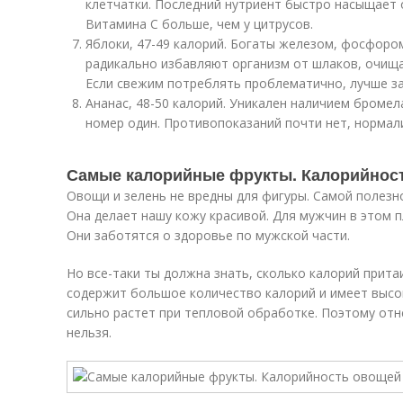
клетчатки. Последний нутриент быстро насыщает о
Витамина С больше, чем у цитрусов.
Яблоки, 47-49 калорий. Богаты железом, фосфоро
радикально избавляют организм от шлаков, очища
Если свежим потреблять проблематично, лучше за
Ананас, 48-50 калорий. Уникален наличием броме
номер один. Противопоказаний почти нет, нормал
Самые калорийные фрукты. Калорийност
Овощи и зелень не вредны для фигуры. Самой полезн
Она делает нашу кожу красивой. Для мужчин в этом 
Они заботятся о здоровье по мужской части.
Но все-таки ты должна знать, сколько калорий прита
содержит большое количество калорий и имеет высок
сильно растет при тепловой обработке. Поэтому отн
нельзя.