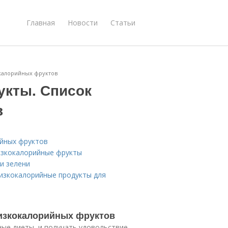
Главная
Новости
Статьи
калорийных фруктов
укты. Список
в
ийных фруктов
изкокалорийные фрукты
и зелени
изкокалорийные продукты для
изкокалорийных фруктов
ые диеты, и получать удовольствие