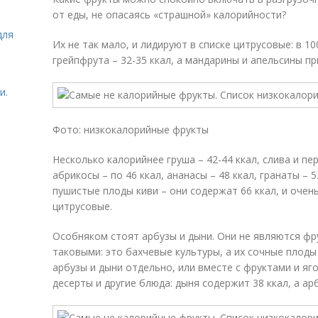
от еды, не опасаясь «страшной» калорийности?
для
Их не так мало, и лидируют в списке цитрусовые: в 10
грейпфрута – 32-35 ккал, а мандарины и апельсины пр
и.
Фото: низкокалорийные фрукты
Несколько калорийнее груша – 42-44 ккал, слива и пер
абрикосы – по 46 ккал, ананасы – 48 ккал, гранаты – 
пушистые плоды киви – они содержат 66 ккал, и очен
цитрусовые.
Особняком стоят арбузы и дыни. Они не являются фру
таковыми: это бахчевые культуры, а их сочные плод
арбузы и дыни отдельно, или вместе с фруктами и яг
десерты и другие блюда: дыня содержит 38 ккал, а арб