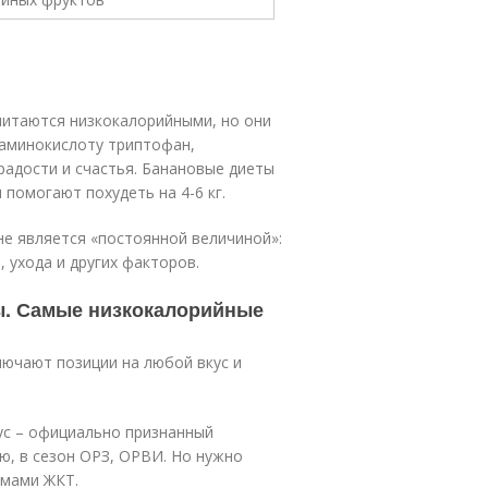
считаются низкокалорийными, но они
 аминокислоту триптофан,
радости и счастья. Банановые диеты
 помогают похудеть на 4-6 кг.
е является «постоянной величиной»:
 ухода и других факторов.
ы. Самые низкокалорийные
лючают позиции на любой вкус и
рус – официально признанный
ю, в сезон ОРЗ, ОРВИ. Но нужно
емами ЖКТ.