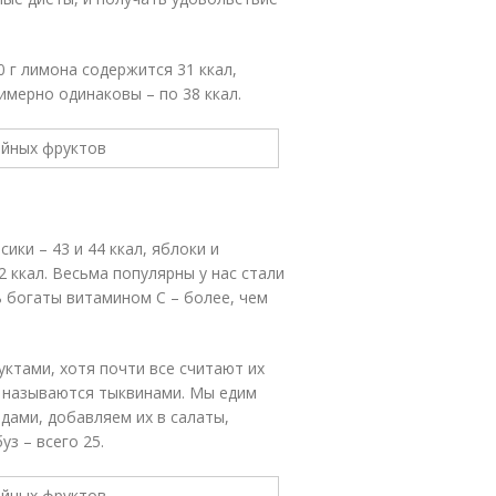
0 г лимона содержится 31 ккал,
имерно одинаковы – по 38 ккал.
сики – 43 и 44 ккал, яблоки и
52 ккал. Весьма популярны у нас стали
ь богаты витамином С – более, чем
ктами, хотя почти все считают их
ы называются тыквинами. Мы едим
одами, добавляем их в салаты,
уз – всего 25.