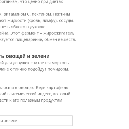
рганизм, что ценно при диетах.
м, витамином С, пектином. Пектины
ют жидкости (кровь, лимфу), сосуды.
печь яблоко в духовке.
лайна. Этот фермент – жиросжигатель
изуется пищеварение, обмен веществ.
ь овощей и зелени
ой для девушек считается морковь.
плане отлично подойдут помидоры.
илось и в овощах. Ведь картофель
ий гликемический индекс, который
ести к его полезным продуктам