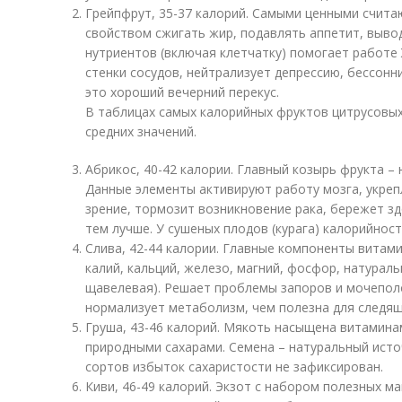
Грейпфрут, 35-37 калорий. Самыми ценными счита
свойством сжигать жир, подавлять аппетит, выво
нутриентов (включая клетчатку) помогает работе 
стенки сосудов, нейтрализует депрессию, бессонн
это хороший вечерний перекус.
В таблицах самых калорийных фруктов цитрусовых
средних значений.
Абрикос, 40-42 калории. Главный козырь фрукта 
Данные элементы активируют работу мозга, укреп
зрение, тормозит возникновение рака, бережет з
тем лучше. У сушеных плодов (курага) калорийнос
Слива, 42-44 калории. Главные компоненты витами
калий, кальций, железо, магний, фосфор, натурал
щавелевая). Решает проблемы запоров и мочепол
нормализует метаболизм, чем полезна для следящ
Груша, 43-46 калорий. Мякоть насыщена витаминам
природными сахарами. Семена – натуральный источ
сортов избыток сахаристости не зафиксирован.
Киви, 46-49 калорий. Экзот с набором полезных м