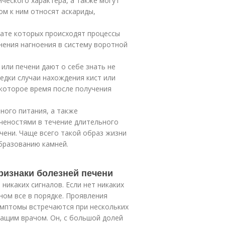
ческого характера, а также могут
ом к ним относят аскариды,
тате которых происходят процессы
нения нагноения в систему воротной
или печени дают о себе знать не
едки случаи нахождения кист или
екоторое время после получения
ного питания, а также
ченостями в течение длительного
чени. Чаще всего такой образ жизни
образованию камней.
ризнаки болезней печени
никаких сигналов. Если нет никаких
аном все в порядке. Проявления
имптомы встречаются при нескольких
чащим врачом. Он, с большой долей