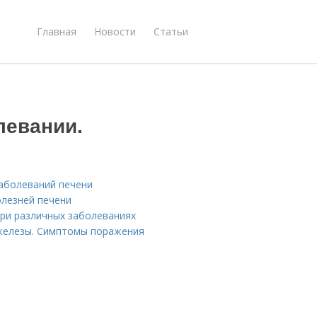
Главная
Новости
Статьи
левании.
заболеваний печени
олезней печени
при различных заболеваниях
железы. Симптомы поражения