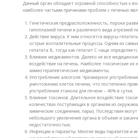
Данный орган обладает огромной способностью к во
наиболее частыми причинами проблем с печенью явл
Генетическая предрасположенность, пороки разви
гипоплазией печени и различного вида атрезией п
Действие вируса. К ним относятся вирусы гепатиты 
острые воспалительные процессы. Одним из самых
гепатита В, тогда как гепатит С чаще определяетс
Влияние медикаментов. Далеко не все медицинск
воздействие на печень. Наиболее токсические из 
химиотерапевтические медикаменты;
Употребление алкоголя. Чрезмерное употребление
уничтожению клеток печени, что постепенно прив
употребления этанола для печени – 40% в сутки;
Влияние токсинов. Длительное воздействие токси
количествах поступающих в организм из окружаю
химические соединения, пары). Последствия могу
небольшого увеличения органа в объеме и закан
недостаточностью;
Инфекции и паразиты. Многие виды паразитов и и