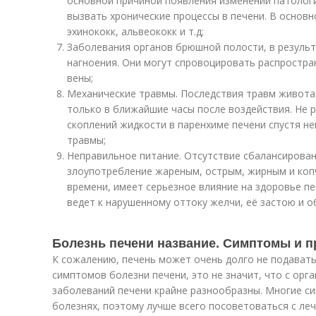
основной причиной появления изменений патологи
вызвать хронические процессы в печени. В основн
эхинококк, альвеококк и т.д;
Заболевания органов брюшной полости, в резуль
нагноения. Они могут спровоцировать распростра
вены;
Механические травмы. Последствия травм живота 
только в ближайшие часы после воздействия. Не р
скоплений жидкости в паренхиме печени спустя н
травмы;
Неправильное питание. Отсутствие сбалансирован
злоупотребление жареным, острым, жирным и коп
времени, имеет серьезное влияние на здоровье пе
ведет к нарушенному оттоку желчи, её застою и 
Болезнь печени название. Симптомы и п
К сожалению, печень может очень долго не подавать 
симптомов болезни печени, это не значит, что с орг
заболеваний печени крайне разнообразны. Многие с
болезнях, поэтому лучше всего посоветоваться с ле