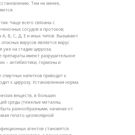
сстановлению. Тем не менее,
яются:
тия. Чаще всего связаны с
еченочных сосудов и протоков;
А, В, С, Д, Е и иных типов. Вызывают
 опасных вирусов является вирус
я уже на стадии цирроза;
ие препараты имеют разрушительное
них – антибиотики, гормоны и
 спиртных напитков приводит к
одит к циррозу. Установленная норма
ческих веществ, в больших
щей среды (тяжелые металлы,
т быть разнообразными, начиная от
чивая гепато-целлюлярной
нфекционных агентов становятся