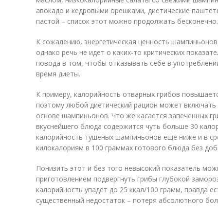
авокадо и кедровыми орешками, диетические паштет
пастой – список этот можно продолжать бесконечно.
К сожалению, энергетическая ценность шампиньонов
однако речь не идет о каких-то критических показате
повода в том, чтобы отказывать себе в употреблени
время диеты.
К примеру, калорийность отварных грибов повышается
поэтому любой диетический рацион может включать в
основе шампиньонов. Что же касается запеченных гри
вкуснейшего блюда содержится чуть больше 30 кало
калорийность тушеных шампиньонов еще ниже и в ср
килокалориям в 100 граммах готового блюда без доб
Понизить этот и без того невысокий показатель можн
приготовлением подвергнуть грибы глубокой заморозк
калорийность упадет до 25 ккал/100 грамм, правда ес
существенный недостаток – потеря абсолютного боль