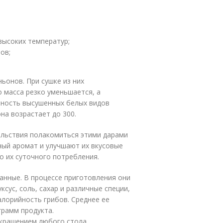
высоких температур;
ов;
ьонов. При сушке из них
о масса резко уменьшается, а
нность высушенных белых видов
она возрастает до 300.
вольствия полакомиться этими дарами
ный аромат и улучшают их вкусовые
о их суточного потребления.
нные. В процессе приготовления они
ус, соль, сахар и различные специи,
лорийность грибов. Среднее ее
грамм продукта.
крашением любого стола,