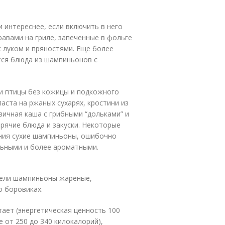
и интереснее, если включить в него
авами на гриле, запеченные в фольге
с луком и пряностями. Еще более
тся блюда из шампиньонов с
ки птицы без кожицы и подкожного
аста на ржаных сухарях, кростини из
вичная каша с грибными “дольками” и
орячие блюда и закуски. Некоторые
ния сухие шампиньоны, ошибочно
льными и более ароматными.
жели шампиньоны жареные,
о боровиках.
тает (энергетическая ценность 100
 от 250 до 340 килокалорий),