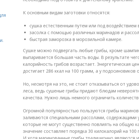
К основным видам заготовки относятся:
для
сушка естественным путем или под воздействием 
засолка с помощью различных маринадов и рассол
быстрая заморозка в морозильной камере.
и.
Сушке можно подвергать любые грибы, кроме шампин
выпаривается большая часть воды. В результате чег
калорийность грибов возрастает. Энергетическая це
достигает 286 ккал на 100 грамм, а у подосиновиков 
Но, несмотря на это, не стоит отказываться от удо
леса, ведь сушеные грибы придают блюдам невероят
качества. Нужно лишь немного ограничить количеств
Огромной популярностью пользуются грибы маринова
заливаются специальными рассолами, содержащими укс
которые не могут существенно повлиять на общую ка
значение составляет порядка 30 килокалорий на 100 
И хотя маринованные грибы традиционно являются у