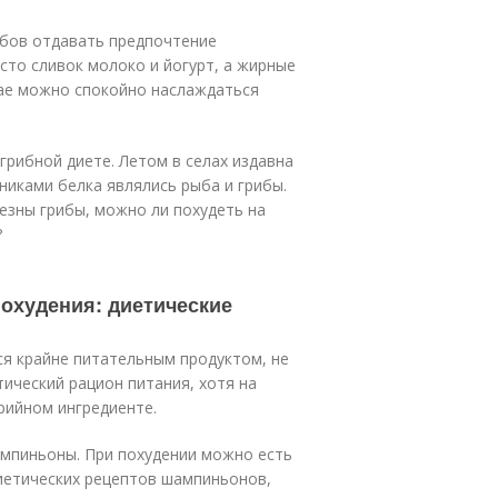
ибов отдавать предпочтение
сто сливок молоко и йогурт, а жирные
чае можно спокойно наслаждаться
грибной диете. Летом в селах издавна
никами белка являлись рыба и грибы.
езны грибы, можно ли похудеть на
?
охудения: диетические
ся крайне питательным продуктом, не
ический рацион питания, хотя на
рийном ингредиенте.
ампиньоны. При похудении можно есть
диетических рецептов шампиньонов,