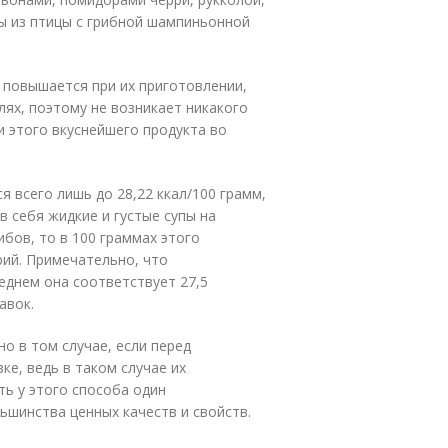
ы из птицы с грибной шампиньонной
 повышается при их приготовлении,
лях, поэтому не возникает никакого
и этого вкуснейшего продукта во
 всего лишь до 28,22 ккал/100 грамм,
 себя жидкие и густые супы на
бов, то в 100 граммах этого
рий. Примечательно, что
еднем она соответствует 27,5
авок.
о в том случае, если перед
е, ведь в таком случае их
ть у этого способа один
шинства ценных качеств и свойств.