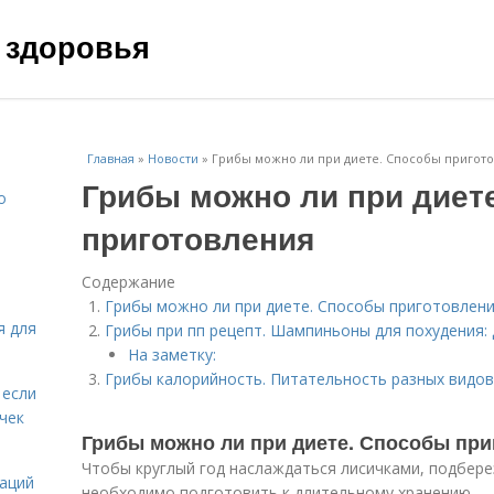
 здоровья
Главная
»
Новости
»
Грибы можно ли при диете. Способы пригот
Грибы можно ли при диет
о
приготовления
Содержание
Грибы можно ли при диете. Способы приготовлен
я для
Грибы при пп рецепт. Шампиньоны для похудения: 
На заметку:
Грибы калорийность. Питательность разных видов
 если
чек
Грибы можно ли при диете. Способы пр
Чтобы круглый год наслаждаться лисичками, подбере
даций
необходимо подготовить к длительному хранению.