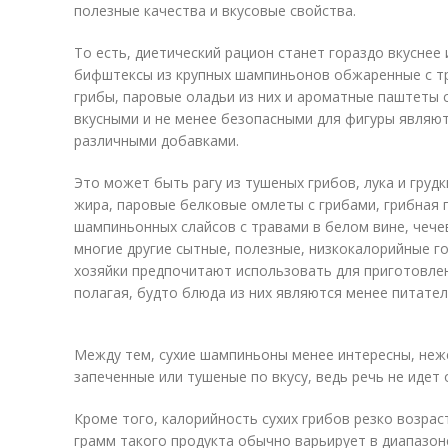
полезные качества и вкусовые свойства.
То есть, диетический рацион станет гораздо вкуснее 
бифштексы из крупных шампиньонов обжаренные с тр
грибы, паровые оладьи из них и ароматные паштеты 
вкусными и не менее безопасными для фигуры являю
различными добавками.
Это может быть рагу из тушеных грибов, лука и груд
жира, паровые белковые омлеты с грибами, грибная п
шампиньонных слайсов с травами в белом вине, чече
многие другие сытные, полезные, низкокалорийные г
хозяйки предпочитают использовать для приготовле
полагая, будто блюда из них являются менее питате
Между тем, сухие шампиньоны менее интересны, не
запеченные или тушеные по вкусу, ведь речь не идет 
Кроме того, калорийность сухих грибов резко возрас
грамм такого продукта обычно варьирует в диапазоне