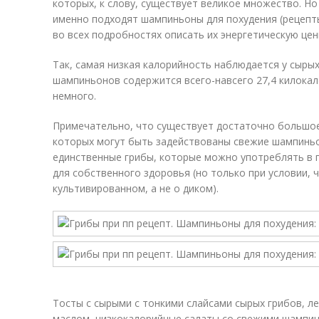
которых, к слову, существует великое множество. Но
именно подходят шампиньоны для похудения (рецепт
во всех подробностях описать их энергетическую цен
Так, самая низкая калорийность наблюдается у сырых
шампиньонов содержится всего-навсего 27,4 килокал
немного.
Примечательно, что существует достаточно большое
которых могут быть задействованы свежие шампиньо
единственные грибы, которые можно употреблять в п
для собственного здоровья (но только при условии, 
культивированном, а не о диком).
Тосты с сырыми с тонкими слайсами сырых грибов, л
маслом, низкокалорийные салаты со свежими шампин