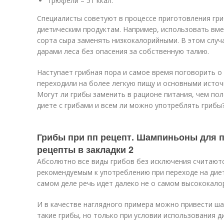
трюфели – 51 ккал.
Специалисты советуют в процессе приготовления гр
диетическим продуктам. Например, использовать вме
сорта сыра заменять низкокалорийными. В этом слу
дарами леса без опасения за собственную талию.
Наступает грибная пора и самое время поговорить о 
переходили на более легкую пищу и основными источ
Могут ли грибы заменить в рационе питания, чем пол
диете с грибами и всем ли можно употреблять грибы
Грибы при пп рецепт. Шампиньоны для п
рецепты в закладки 2
Абсолютно все виды грибов без исключения считают
рекомендуемым к употреблению при переходе на диет
самом деле речь идет далеко не о самом высококало
И в качестве наглядного примера можно привести ш
такие грибы, но только при условии использования 