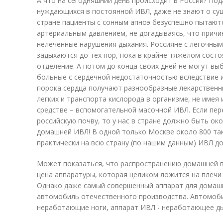
А что на сегодняшний день происходит в России? П
нуждающихся в постоянной ИВЛ, даже не знают о су
стране пациенты с сонным апноэ безуспешно пытают
артериальным давлением, не догадываясь, что причи
нелеченные нарушения дыхания. Россияне с легочн
задыхаются до тех пор, пока в крайне тяжелом сост
отделение. А потом до конца своих дней не могут выб
больные с сердечной недостаточностью вследствие 
порока сердца получают разнообразные лекарственн
легких и транспорта кислорода в организме, не име
средстве – вспомогательной масочной ИВЛ. Если пер
российскую почву, то у нас в стране должно быть ок
домашней ИВЛ! В одной только Москве около 800 так
практически на всю страну (по нашим данным) ИВЛ до
Может показаться, что распространению домашней в
цена аппаратуры, которая целиком ложится на плечи
Однако даже самый совершенный аппарат для домаш
автомобиль отечественного производства. Автомоб
неработающие ноги, аппарат ИВЛ - неработающее ды