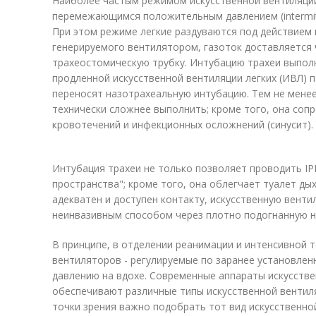
Наиболее частым режимом искусственной вентиляции 
перемежающимся положительным давлением (intermittent 
При этом режиме легкие раздуваются под действием
генерируемого вентилятором, газоток доставляется 
трахеостомическую трубку. Интубацию трахеи выполн
продленной искусственной вентиляции легких (ИВЛ) п
переносят назотрахеальную интубацию. Тем не мене
технически сложнее выполнить; кроме того, она со
кровотечений и инфекционных осложнений (синусит).
Интубация трахеи не только позволяет проводить IP
пространства"; кроме того, она облегчает туалет ды
адекватен и доступен контакту, искусственную вент
неинвазивным способом через плотно подогнанную н
В принципе, в отделении реанимации и интенсивной 
вентиляторов - регулируемые по заранее установлен
давлению на вдохе. Современные аппараты искусстве
обеспечивают различные типы искусственной вентиляц
точки зрения важно подобрать тот вид искусственно