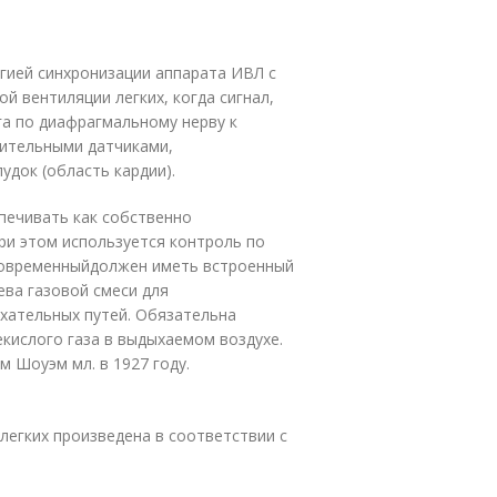
ией синхронизации аппарата ИВЛ с
й вентиляции легких, когда сигнал,
га по диафрагмальному нерву к
вительными датчиками,
док (область кардии).
печивать как собственно
ри этом используется контроль по
Современныйдолжен иметь встроенный
ва газовой смеси для
хательных путей. Обязательна
кислого газа в выдыхаемом воздухе.
 Шоуэм мл. в 1927 году.
легких произведена в соответствии с