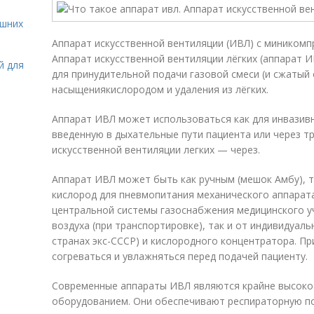
ашних
Аппарат искусственной вентиляции (ИВЛ) с миником
Аппарат искусственной вентиляции лёгких (аппарат 
й для
для принудительной подачи газовой смеси (и сжатый 
насыщениякислородом и удаления из лёгких.
Аппарат ИВЛ может использоваться как для инвазивн
введенную в дыхательные пути пациента или через тр
искусственной вентиляции легких — через.
Аппарат ИВЛ может быть как ручным (мешок Амбу), т
кислород для пневмопитания механического аппарата
центральной системы газоснабжения медицинского у
воздуха (при транспортировке), так и от индивидуал
странах экс-СССР) и кислородного концентратора. Пр
согреваться и увлажняться перед подачей пациенту.
Современные аппараты ИВЛ являются крайне высок
оборудованием. Они обеспечивают респираторную по