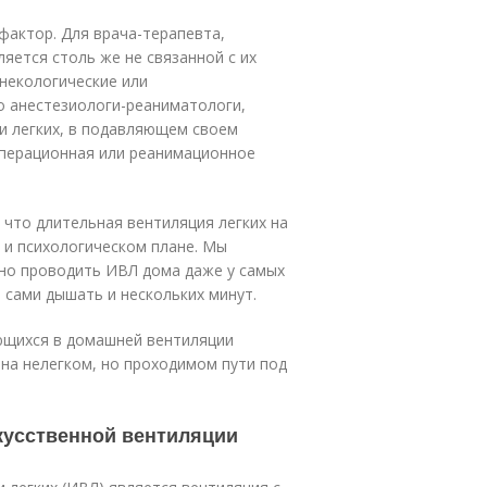
фактор. Для врача-терапевта,
яется столь же не связанной с их
некологические или
о анестезиологи-реаниматологи,
и легких, в подавляющем своем
операционная или реанимационное
 что длительная вентиляция легких на
 и психологическом плане. Мы
шно проводить ИВЛ дома даже у самых
 сами дышать и нескольких минут.
ющихся в домашней вентиляции
 на нелегком, но проходимом пути под
скусственной вентиляции