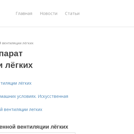
Главная
Новости
Статьи
й вентиляции лёгких
ппарат
и лёгких
нтиляции лёгких
омашних условиях. Искусственная
ой вентиляции легких
венной вентиляции лёгких