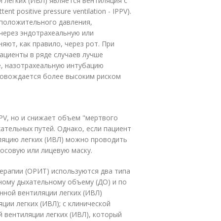
легких (ИВЛ) является вентиляция с
positive pressure ventilation - IPPV).
 положительного давления,
через эндотрахеальную или
яют, как правило, через рот. При
ациенты в ряде случаев лучше
е, назотрахеальную интубацию
провождается более высоким риском
PV, но и снижает объем "мертвого
хательных путей. Однако, если пациент
иляцию легких (ИВЛ) можно проводить
осовую или лицевую маску.
терапии (ОРИТ) используются два типа
ному дыхательному объему (ДО) и по
нной вентиляции легких (ИВЛ)
ии легких (ИВЛ); с клинической
й вентиляции легких (ИВЛ), который