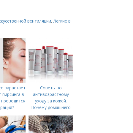
скусственной вентиляции
,
Легкие в
ко зарастает
Советы по
т пирсинга в
антивозрастному
к проводится
уходу за кожей.
рация?
Почему домашнего
ухода недостаточно