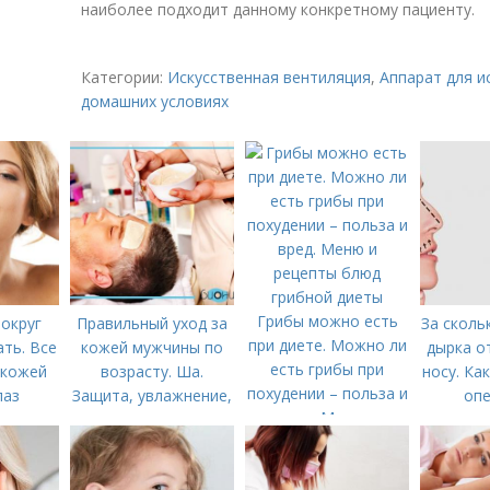
наиболее подходит данному конкретному пациенту.
Категории:
Искусственная вентиляция
,
Аппарат для и
домашних условиях
Грибы можно есть
округ
Правильный уход за
За сколь
при диете. Можно ли
ать. Все
кожей мужчины по
дырка о
есть грибы при
 кожей
возрасту. Ша.
носу. Ка
похудении – польза и
лаз
Защита, увлажнение,
опе
вред. Меню и
питание
рецепты блюд
грибной диеты