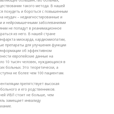
одавляющее большинство больных,
ществовании такого метода. В нашей
ся похудеть и бороться с повышенным
на неудач – недиагностированные и
ыми и нейромышечными заболеваниями
оянии не попадут в реанимационное
раться из него. В нашей стране
инфаркта миокарда, кардиомиопатии,
ые препараты для улучшения функции
я информации об эффективном
енести европейские данные на
оло 10 тысяч человек, нуждающихся в
их больных. Это теоретически, а
ступна не более чем 100 пациентам.
ентиляции препятствует высокая
 больного и его родственников.
ней ИВЛ стоит не больше, чем
иль замещает инвалиду
хание.