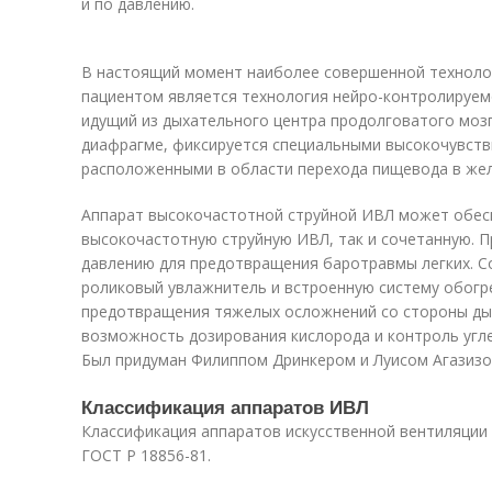
и по давлению.
В настоящий момент наиболее совершенной технолог
пациентом является технология нейро-контролируемо
идущий из дыхательного центра продолговатого моз
диафрагме, фиксируется специальными высокочувст
расположенными в области перехода пищевода в желу
Аппарат высокочастотной струйной ИВЛ может обес
высокочастотную струйную ИВЛ, так и сочетанную. П
давлению для предотвращения баротравмы легких. 
роликовый увлажнитель и встроенную систему обогре
предотвращения тяжелых осложнений со стороны ды
возможность дозирования кислорода и контроль угле
Был придуман Филиппом Дринкером и Луисом Агазизом
Классификация аппаратов ИВЛ
Классификация аппаратов искусственной вентиляции 
ГОСТ Р 18856-81.