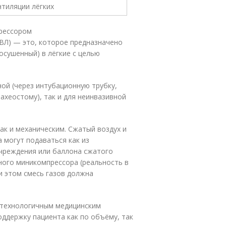
прессором
ИВЛ) — это, которое предназначено
осушенный) в лёгкие с целью
ой (через интубационную трубку,
ахеостому), так и для неинвазивной
ак и механическим. Сжатый воздух и
 могут подаваться как из
чреждения или баллона сжатого
ьного миникомпрессора (реальность в
и этом смесь газов должна
отехнологичным медицинским
ддержку пациента как по объёму, так