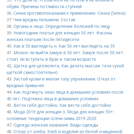
обуви. Причины потливости ступней
36.
Сенна противопоказания к применению. Сенна (Senna)
37.
Чем вредны пельмени. Состав
38.
Органы и лицо. Определение болезней по лицу
39.
Новогодние платья для женщин 50 лет. Фасоны
женских платьев после пятидесяти
40.
Как в 50 выглядеть н. Как 50 лет выглядеть на 35
41.
Можно ли выйти замуж в 50 лет. Замуж после 50 лет:
стоит ли вступать в брак в таком возрасте
42.
Щетка для целлюлита. Как делать массаж тела сухой
щеткой самостоятельно
43.
Застой крови в малом тазу упражнения. Отказ от
вредных привычек
44.
Как подтянуть овал лица в домашних условиях после
40 лет. Подтяжка лица в домашних условиях
45.
Вести себя достойно. Как вести себя достойно
46.
Мода 2019 для женщин з. Мода для женщин 50+:
основные тенденции осени-зимы 2019-2020
47.
Одежда женская названия. Виды одежды
48.
Отказ от хлеба. Хлеб и изделия из белой очищенной