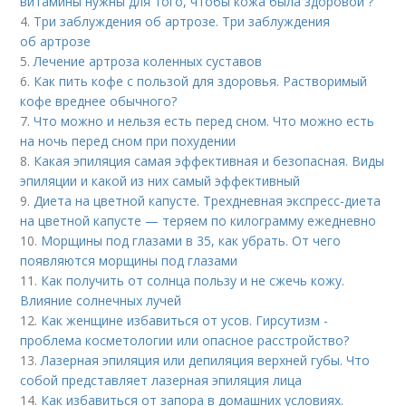
витамины нужны для того, чтобы кожа была здоровой ?
4.
Три заблуждения об артрозе. Три заблуждения
об артрозе
5.
Лечение артроза коленных суставов
6.
Как пить кофе с пользой для здоровья. Растворимый
кофе вреднее обычного?
7.
Что можно и нельзя есть перед сном. Что можно есть
на ночь перед сном при похудении
8.
Какая эпиляция самая эффективная и безопасная. Виды
эпиляции и какой из них самый эффективный
9.
Диета на цветной капусте. Трехдневная экспресс-диета
на цветной капусте — теряем по килограмму ежедневно
10.
Морщины под глазами в 35, как убрать. От чего
появляются морщины под глазами
11.
Как получить от солнца пользу и не сжечь кожу.
Влияние солнечных лучей
12.
Как женщине избавиться от усов. Гирсутизм -
проблема косметологии или опасное расстройство?
13.
Лазерная эпиляция или депиляция верхней губы. Что
собой представляет лазерная эпиляция лица
14.
Как избавиться от запора в домашних условиях.