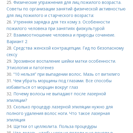
25.
Физические упражнения для лиц пожилого возраста.
Советы по организации занятий физической активностью
для лиц пожилого и старческого возраста:
26.
Утренняя зарядка для тех кому з. Особенности
пожилого человека при занятиях физкультурой
27.
Взаимоотношение человека и природы сочинеие.
Вариант 2
28.
Средства женской контрацепции. Гид по безопасному
сексу
29.
Эрозивное воспаление шейки матки особенности.
Этиология и патогенез
30.
“10 нельзя” при выпадении волос. Мазь от витилиго
31.
Чем убрать морщины под глазами. Все способы
избавиться от морщин вокруг глаз
32.
Почему волосы не выпадают после лазерной
эпиляции?
33.
Сколько процедур лазерной эпиляции нужно для
полного удаления волос ноги. Что такое лазерная
эпиляция
34.
Щетки от целлюлита. Польза процедуры
35.
Что делать, чтобы ноги не потели и не воняли в