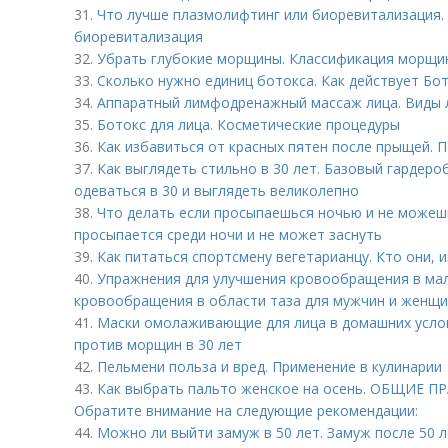
31.
Что лучше плазмолифтинг или биоревитализация.
биоревитализация
32.
Убрать глубокие морщины. Классификация морщи
33.
Сколько нужно единиц ботокса. Как действует Бо
34.
Аппаратный лимфодренажный массаж лица. Виды
35.
Ботокс для лица. Косметические процедуры
36.
Как избавиться от красных пятен после прыщей.
37.
Как выглядеть стильно в 30 лет. Базовый гардероб
одеваться в 30 и выглядеть великолепно
38.
Что делать если просыпаешься ночью и не можешь
просыпается среди ночи и не может заснуть
39.
Как питаться спортсмену вегетарианцу. Кто они,
40.
Упражнения для улучшения кровообращения в мал
кровообращения в области таза для мужчин и женщ
41.
Маски омолаживающие для лица в домашних услов
против морщин в 30 лет
42.
Пельмени польза и вред. Применение в кулинарии
43.
Как выбрать пальто женское на осень. ОБЩИЕ П
Обратите внимание на следующие рекомендации:
44.
Можно ли выйти замуж в 50 лет. Замуж после 50 ле