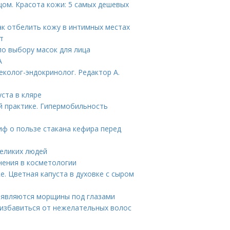
цом. Красота кожи: 5 самых дешевых
ак отбелить кожу в интимных местах
т
по выбору масок для лица
А
еколог-эндокринолог. Редактор А.
ста в кляре
практике. Гипермобильность
иф о пользе стакана кефира перед
великих людей
нения в косметологии
е. Цветная капуста в духовке с сыром
появляются морщины под глазами
 избавиться от нежелательных волос