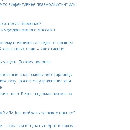
 Что эффективнее плазмолифтинг или
н
токс после введения?
 лимфодренажного массажа
 Почему появляются следы от прыщей
 элегантных Леди -- как стильно
 уснуть. Почему человек
 известные спортсмены вегетарианцы
ом тазу. Полезное упражнение для
ин
иях посл. Рецепты домашних масок
РАВИЛА Как выбрать женское пальто?
т: стоит ли вступать в брак в таком