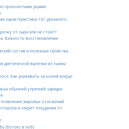
вно проколотыми ушами
G
ая характеристика 13С-уреазного
рочку от сыра или не стоит?
а. Важность восстановления
еский состав и полезные свойства
в диетической выпечки из тыквы:
осл. Как ухаживать за кожей вокруг
ольза обычной утренней зарядки
ия
ы появления жировых отложений
отошопа и секрет похудения от
?
у (ботокс в лоб)