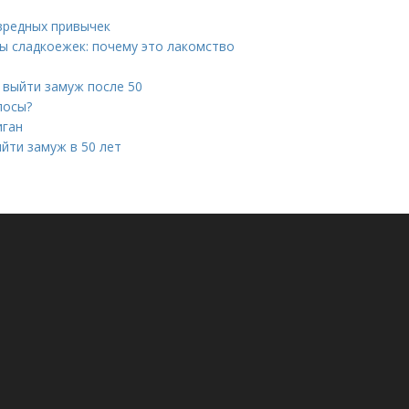
 вредных привычек
ы сладкоежек: почему это лакомство
к выйти замуж после 50
лосы?
иган
ыйти замуж в 50 лет