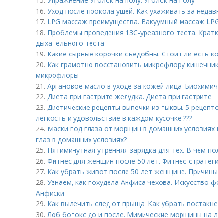
15.
Упражнение Уголок на полу. Уголок на полу
16.
Уход после прокола ушей. Как ухаживать за неда
17.
LPG массаж преимущества. Вакуумный массаж LP
18.
Проблемы проведения 13С-уреазного теста. Кратк
дыхательного теста
19.
Какие сырные корочки съедобны. Стоит ли есть ко
20.
Как грамотно восстановить микрофлору кишечник
микрофлоры
21.
Аргановое масло в уходе за кожей лица. Биохимич
22.
Диета при гастрите желудка. Диета при гастрите
23.
Диетические рецепты выпечки из тыквы. 5 рецепто
лёгкость и удовольствие в каждом кусочке!???
24.
Маски под глаза от морщин в домашних условиях п
глаз в домашних условиях?
25.
Пятиминутная утренняя зарядка для тех. В чем п
26.
Фитнес для женщин после 50 лет. Фитнес-стратег
27.
Как убрать живот после 50 лет женщине. Причин
28.
Узнаем, как похудела Анфиса чехова. Искусство ф
Анфиски
29.
Как вылечить след от прыща. Как убрать постакне
30.
Лоб ботокс до и после. Мимические морщины на лб