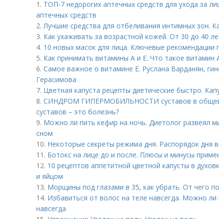
1.
ТОП-7 недорогих аптечных средств для ухода за ли
аптечных средств
2.
Лучшие средства для отбеливания интимных зон. К
3.
Как ухаживать за возрастной кожей. От 30 до 40 ле
4.
10 новых масок для лица. Ключевые рекомендации 
5.
Как принимать витамины А и Е. Что такое витамин 
6.
Самое важное о витамине Е. Руслана Варданян, гин
Герасимова
7.
Цветная капуста рецепты диетические быстро. Капу
8.
СИНДРОМ ГИПЕРМОБИЛЬНОСТИ суставов в общей 
суставов – это болезнь?
9.
Можно ли пить кефир на ночь. Диетолог развеял м
сном
10.
Некоторые секреты режима дня. Распорядок дня 
11.
Ботокс на лице до и после. Плюсы и минусы приме
12.
10 рецептов аппетитной цветной капусты в духовк
и яйцом
13.
Морщины под глазами в 35, как убрать. От чего 
14.
Избавиться от волос на теле навсегда. Можно ли
навсегда