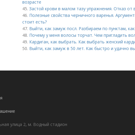
возрасте
45.
Застой крови в малом тазу упражнения. Отказ от
46.
Полезные свойства черничного варенья. Аргумент
стоит есть?
47.
Выйти, как замуж посл. Разбираем по пунктам, ка
48.
Почему у меня волосы торчат. Чем пригладить во
49.
Кардиган, как выбрать. Как выбрать женский кард
50.
Выйти, как замуж в 50 лет. Как быстро и удачно в
я
лашение
ьная улица 2, м. Водный стадион