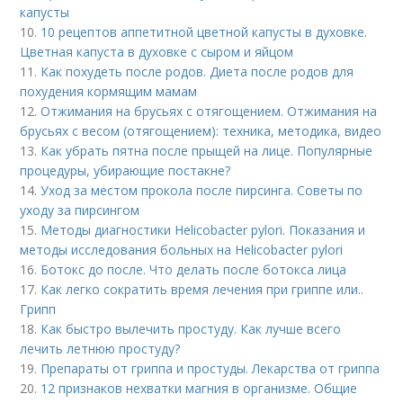
капусты
10.
10 рецептов аппетитной цветной капусты в духовке.
Цветная капуста в духовке с сыром и яйцом
11.
Как похудеть после родов. Диета после родов для
похудения кормящим мамам
12.
Отжимания на брусьях с отягощением. Отжимания на
брусьях с весом (отягощением): техника, методика, видео
13.
Как убрать пятна после прыщей на лице. Популярные
процедуры, убирающие постакне?
14.
Уход за местом прокола после пирсинга. Советы по
уходу за пирсингом
15.
Методы диагностики Helicobacter pylori. Показания и
методы исследования больных на Helicobacter pylori
16.
Ботокс до после. Что делать после ботокса лица
17.
Как легко сократить время лечения при гриппе или..
Грипп
18.
Как быстро вылечить простуду. Как лучше всего
лечить летнюю простуду?
19.
Препараты от гриппа и простуды. Лекарства от гриппа
20.
12 признаков нехватки магния в организме. Общие