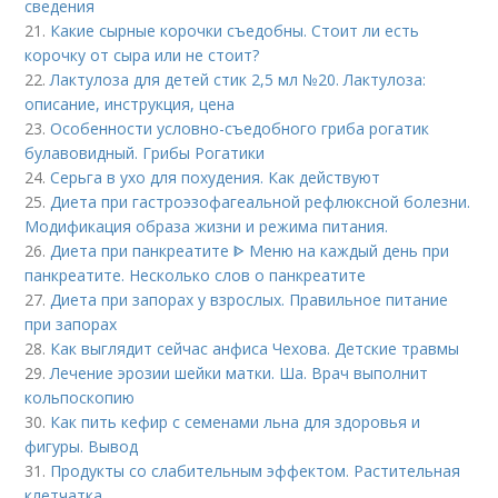
сведения
21.
Какие сырные корочки съедобны. Стоит ли есть
корочку от сыра или не стоит?
22.
Лактулоза для детей стик 2,5 мл №20. Лактулоза:
описание, инструкция, цена
23.
Особенности условно-съедобного гриба рогатик
булавовидный. Грибы Рогатики
24.
Серьга в ухо для похудения. Как действуют
25.
Диета при гастроэзофагеальной рефлюксной болезни.
Модификация образа жизни и режима питания.
26.
Диета при панкреатите ᐈ Меню на каждый день при
панкреатите. Несколько слов о панкреатите
27.
Диета при запорах у взрослых. Правильное питание
при запорах
28.
Как выглядит сейчас анфиса Чехова. Детские травмы
29.
Лечение эрозии шейки матки. Ша. Врач выполнит
кольпоскопию
30.
Как пить кефир с семенами льна для здоровья и
фигуры. Вывод
31.
Продукты со слабительным эффектом. Растительная
клетчатка.