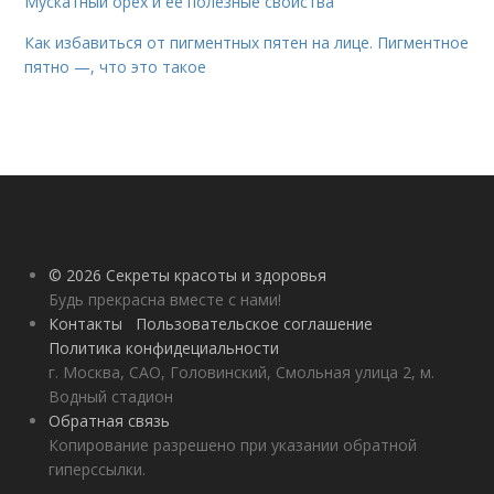
Мускатный орех и ее полезные свойства
Как избавиться от пигментных пятен на лице. Пигментное
пятно —, что это такое
© 2026 Секреты красоты и здоровья
Будь прекрасна вместе с нами!
Контакты
Пользовательское соглашение
Политика конфидециальности
г. Москва, САО, Головинский, Смольная улица 2, м.
Водный стадион
Обратная связь
Копирование разрешено при указании обратной
гиперссылки.