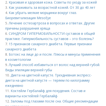
2.
Красивая и здоровая кожа. Советы по уходу за кожей
3.
Как ухаживать за возрастной кожей. От 30 до 40 лет
4.
Как убрать мелкие морщинки вокруг глаз.
Биоревитализация MesoEye
5.
Лечение остеоартроза в вопросах и ответах. Другие
причины разрушения хряща
6.
СИНДРОМ ГИПЕРМОБИЛЬНОСТИ суставов в общей
практике. Гипермобильность суставов – это болезнь?
7.
15 признаков сахарного диабета. Первые признаки
сахарного диабета
8.
Ботокс на лице до и после. Плюсы и минусы применения
в косметологии
9.
Лучший способ избавиться от волос над верхней губой.
Виды эпиляции верхней губы
10.
Диета на цветной капусте. Трехдневная экспресс-
диета на цветной капусте — теряем по килограмму
ежедневно
11.
Коктейли Гербалайф для похудения. Состав и
варианты коктейлей Гербалайф
12.
Заломы под глазами после сна. Общие рекомендации