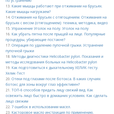
по устранению
13.
Какие мышцы работают при отжимании на брусьях.
Какие мышцы нагружаем?
14.
Отжимания на брусьях с отягощением. Отжимания на
брусьях с весом (отягощением): техника, методика, видео
15.
Упражнение Уголок на полу. Уголок на полу
16.
Как убрать пятна после прыщей на лице. Популярные
процедуры, убирающие постакне?
17.
Операция по удалению пупочной грыжи. Устранение
пупочной грыжи
18.
Методы диагностики Helicobacter pylori. Показания и
методы исследования больных на Helicobacter pylori
19.
Как подготовиться к дыхательному ХЕЛИК-тесту.
Хелик-Тест
20.
Отеки под глазами после ботокса. В каких случаях
ботокс для зоны вокруг глаз эффективен?
21.
ТОП-6 способов придать лицу свежий вид. Как
освежить лицо быстро в домашних условиях. Как сделать
лицо свежим
22.
7 ошибок в использовании масел.
23.
Касторовое масло инструкция по применению.