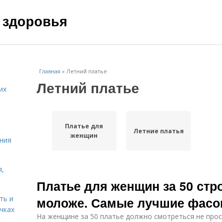
 здоровья
Главная
»
Летний платье
Летний платье
их
Платье для
Летние платья
женщин
ния
я,
Платье для женщин за 50 ст
ть и
моложе. Самые лучшие фас
чках
На женщине за 50 платье должно смотреться не про