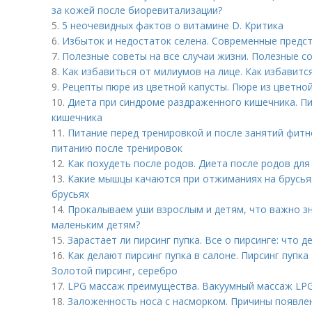
за кожей после биоревитализации?
5.
5 неочевидных фактов о витамине D. Критика
6.
Избыток и недостаток селена. Современные предст
7.
Полезные советы на все случаи жизни. Полезные со
8.
Как избавиться от милиумов на лице. Как избавитс
9.
Рецепты пюре из цветной капусты. Пюре из цветно
10.
Диета при синдроме раздраженного кишечника. П
кишечника
11.
Питание перед тренировкой и после занятий фит
питанию после тренировок
12.
Как похудеть после родов. Диета после родов дл
13.
Какие мышцы качаются при отжиманиях на брусьях
брусьях
14.
Прокалываем уши взрослым и детям, что важно зн
маленьким детям?
15.
Зарастает ли пирсинг пупка. Все о пирсинге: что д
16.
Как делают пирсинг пупка в салоне. Пирсинг пупка 
Золотой пирсинг, серебро
17.
LPG массаж преимущества. Вакуумный массаж LP
18.
Заложенность носа с насморком. Причины появле