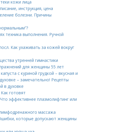
отеки кожи лица
описание, инструкция, цена
еление болезни. Причины
“нормальным”?
х техника выполнения. Ручной
осл. Как ухаживать за кожей вокруг
щества утренней гимнастики
упражнений для женщины 55 лет
капуста с куриной грудкой – вкусная и
 духовке – замечательно! Рецепты
й в духовке
 Как готовят
 Что эффективнее плазмолифтинг или
 лимфодренажного массажа
 Ошибки, которые допускают женщины
ки или хряща уха