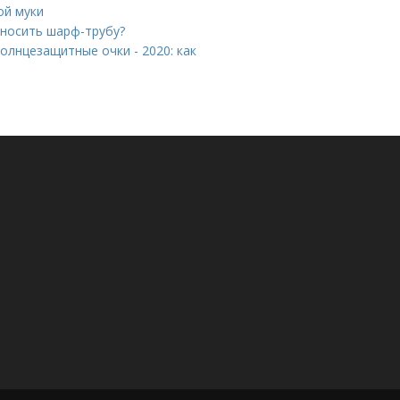
ой муки
 носить шарф-трубу?
олнцезащитные очки - 2020: как