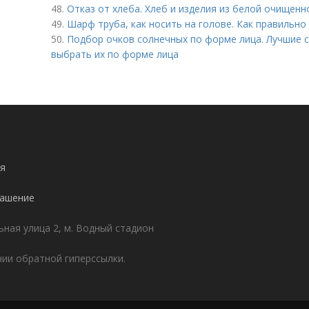
48.
Отказ от хлеба. Хлеб и изделия из белой очищенн
49.
Шарф труба, как носить на голове. Как правильно
50.
Подбор очков солнечных по форме лица. Лучшие с
выбрать их по форме лица
я
лашение
ьная улица 2, м. Водный стадион
ии обратной гиперссылки.