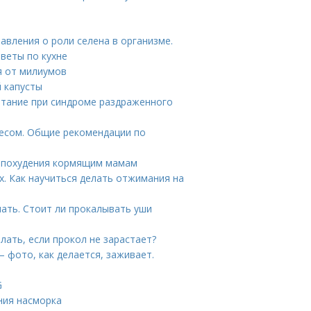
авления о роли селена в организме.
веты по кухне
я от милиумов
й капусты
итание при синдроме раздраженного
несом. Общие рекомендации по
я похудения кормящим мамам
. Как научиться делать отжимания на
ать. Стоит ли прокалывать уши
елать, если прокол не зарастает?
– фото, как делается, заживает.
G
ния насморка