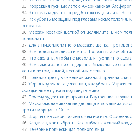
33.
Коррекция гусиных лапок. Американская блефароп
34.
Что нельзя делать перед ботоксом для лица. Чего
35.
Как убрать морщины под глазами косметология. 
вокруг глаз
36.
Массаж жесткой щеткой от целлюлита. В чем поль
целлюлита
37.
Для антицеллюлитного массажа щетка. Противоп
38.
Чем полезна мелисса и мята. Полезные и лечебны
39.
Что сделать, чтобы не мозолили туфли. Что сдел
40.
Чем зимой заняться в деревне. Уникальные способ
деньги летом, зимой, весной или осенью
41.
Правило трех у в семейной жизни. 3 правила счас
42.
Жир внизу живота у женщин, как убрать. Упражне
складки ниже пупка и подтянуть живот
43.
Почему худеет лицо причины. Внутренние наруше
44.
Маски омолаживающие для лица в домашних услов
против морщин в 30 лет
45.
Шорты с высокой талией с чем носить. Особенно
46.
Кардиган, как выбрать. Как выбрать женский кард
47.
Вечерние прически для полного лица