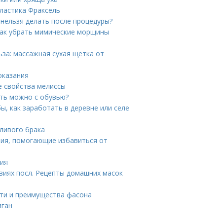
ластика Фраксель
 нельзя делать после процедуры?
Как убрать мимические морщины
за: массажная сухая щетка от
оказания
е свойства мелиссы
ать можно с обувью?
ы, как заработать в деревне или селе
тливого брака
ния, помогающие избавиться от
ния
иях посл. Рецепты домашних масок
сти и преимущества фасона
иган