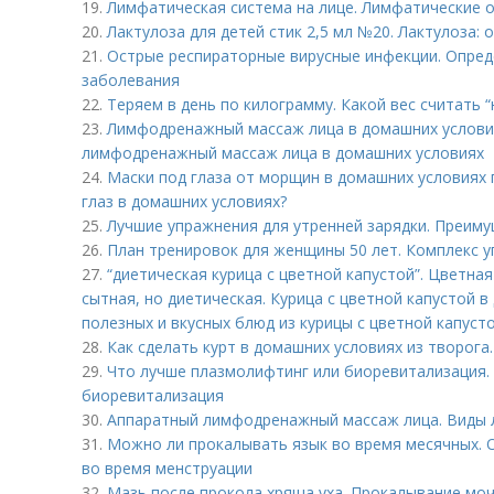
19.
Лимфатическая система на лице. Лимфатические 
20.
Лактулоза для детей стик 2,5 мл №20. Лактулоза: 
21.
Острые респираторные вирусные инфекции. Опред
заболевания
22.
Теряем в день по килограмму. Какой вес считать 
23.
Лимфодренажный массаж лица в домашних условия
лимфодренажный массаж лица в домашних условиях
24.
Маски под глаза от морщин в домашних условиях п
глаз в домашних условиях?
25.
Лучшие упражнения для утренней зарядки. Преиму
26.
План тренировок для женщины 50 лет. Комплекс 
27.
“диетическая курица с цветной капустой”. Цветная 
сытная, но диетическая. Курица с цветной капустой в
полезных и вкусных блюд из курицы с цветной капусто
28.
Как сделать курт в домашних условиях из творога.
29.
Что лучше плазмолифтинг или биоревитализация.
биоревитализация
30.
Аппаратный лимфодренажный массаж лица. Виды
31.
Можно ли прокалывать язык во время месячных.
во время менструации
32.
Мазь после прокола хряща уха. Прокалывание моч