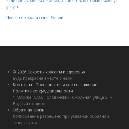
если просыпаешься ночью: 5 советов, которые помогут
уснуть
Чешется кожа и сыпь. Лишай
© 2026 Секреты красоты и здоровья
Будь прекрасна вместе с нами!
Контакты
Пользовательское соглашение
Политика конфидециальности
г. Москва, САО, Головинский, Смольная улица 2, м.
Водный стадион
Обратная связь
Копирование разрешено при указании обратной
гиперссылки.