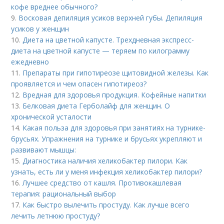
кофе вреднее обычного?
9.
Восковая депиляция усиков верхней губы. Депиляция
усиков у женщин
10.
Диета на цветной капусте. Трехдневная экспресс-
диета на цветной капусте — теряем по килограмму
ежедневно
11.
Препараты при гипотиреозе щитовидной железы. Как
проявляется и чем опасен гипотиреоз?
12.
Вредная для здоровья продукция. Кофейные напитки
13.
Белковая диета Герболайф для женщин. О
хронической усталости
14.
Какая польза для здоровья при занятиях на турнике-
брусьях. Упражнения на турнике и брусьях укрепляют и
развивают мышцы:
15.
Диагностика наличия хеликобактер пилори. Как
узнать, есть ли у меня инфекция хеликобактер пилори?
16.
Лучшее средство от кашля. Противокашлевая
терапия: рациональный выбор
17.
Как быстро вылечить простуду. Как лучше всего
лечить летнюю простуду?