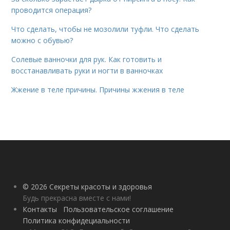
проводится операция?
Что сделать, чтобы не мозолили туфли. Что сделать
можно с обувью?
Солевые ванночки для рук. Как готовить и
восстанавливать руки и ногти в ванночках
Жжение в теле причины. Причины жжения в теле
© 2026 Секреты красоты и здоровья
Будь прекрасна вместе с нами!
Контакты
Пользовательское соглашение
Политика конфидециальности