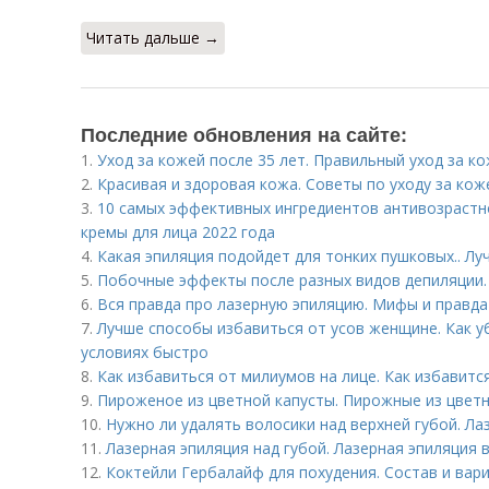
Читать дальше →
Последние обновления на сайте:
1.
Уход за кожей после 35 лет. Правильный уход за к
2.
Красивая и здоровая кожа. Советы по уходу за кож
3.
10 самых эффективных ингредиентов антивозрастн
кремы для лица 2022 года
4.
Какая эпиляция подойдет для тонких пушковых.. Л
5.
Побочные эффекты после разных видов депиляции
6.
Вся правда про лазерную эпиляцию. Мифы и правда
7.
Лучше способы избавиться от усов женщине. Как у
условиях быстро
8.
Как избавиться от милиумов на лице. Как избавитс
9.
Пироженое из цветной капусты. Пирожные из цвет
10.
Нужно ли удалять волосики над верхней губой. Ла
11.
Лазерная эпиляция над губой. Лазерная эпиляция 
12.
Коктейли Гербалайф для похудения. Состав и вар