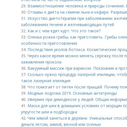
29.
Взаимоотношение человека и природы сочинеие. 
30.
Отзывы о диета на семени льна и кефире. Разреш
31.
Искусство диетотерапии при заболеваниях желче
заболеваниях печени и желчевыводящих путей
32.
Как и с чем едят курт. Что это такое?
33.
Оленьи рожки грибы, как приготовить. Грибы олен
особенности приготовления
34.
Последствия уколов ботокса. Косметические про
35.
Через какое время можно менять сережку после п
заживления прокола
36.
Вакуумный массаж при варикозе. Показания и про
37.
Сколько нужно процедур лазерной эпиляции, чтоб
такое лазерная эпиляция
38.
Что помогает от пятен после прыщей. Почему по
39.
Модные лодочки 2019. Основные антитренды
40.
Ивермек при демодекозе у людей. Общая информ
41.
Маска для шеи в домашних условиях от морщин по
упругости шеи и подбородка
42.
Чем зимой заняться в деревне. Уникальные способ
деньги летом, зимой, весной или осенью