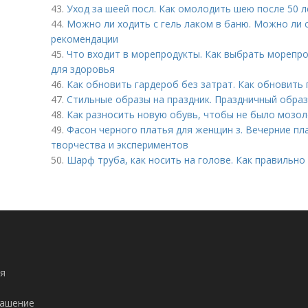
43.
Уход за шеей посл. Как омолодить шею после 50 л
44.
Можно ли ходить с гель лаком в баню. Можно ли 
рекомендации
45.
Что входит в морепродукты. Как выбрать морепро
для здоровья
46.
Как обновить гардероб без затрат. Как обновить 
47.
Стильные образы на праздник. Праздничный образ:
48.
Как разносить новую обувь, чтобы не было мозоле
49.
Фасон черного платья для женщин з. Вечерние пл
творчества и экспериментов
50.
Шарф труба, как носить на голове. Как правильно
я
лашение