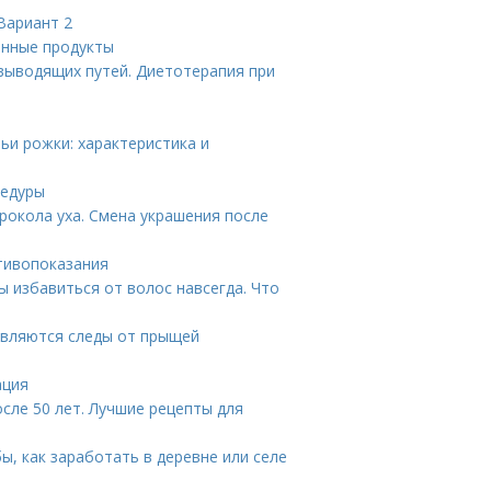
Вариант 2
енные продукты
выводящих путей. Диетотерапия при
ьи рожки: характеристика и
цедуры
рокола уха. Смена украшения после
тивопоказания
ы избавиться от волос навсегда. Что
являются следы от прыщей
ация
сле 50 лет. Лучшие рецепты для
ы, как заработать в деревне или селе