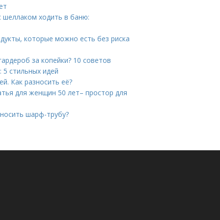
ет
с шеллаком ходить в баню:
дукты, которые можно есть без риска
гардероб за копейки? 10 советов
 5 стильных идей
й. Как разносить её?
атья для женщин 50 лет– простор для
 носить шарф-трубу?