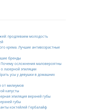
ожей: продлеваем молодость
ей
ого крема. Лучшие антивозрастные
учшие бренды
. Почему осложнения маловероятны
 о лазерной эпиляции
брать усы у девушки в домашних
я от милиумов
ной капусты
зерная эпиляция верхней губы
верхней губы
ианты коктейлей Гербалайф