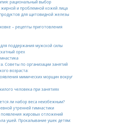
апия: рациональный выбор
а жирной и проблемной кожей лица
 продуктов для щитовидной железы
уховке – рецепты приготовления
 для поддержания мужской силы
скатный орех
имнастика
а. Советы по организации занятий
кого возраста:
 появления мимических морщин вокруг
жилого человека при занятиях
ется ли набор веса неизбежным?
невной утренней гимнастики
ы появления жировых отложений
ла ушей. Прокалывание ушек детям: