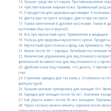
13.
Лучшее средство от кашля. Противокашлевая тер
14.
Чувствительная жирная кожа. Правильный уход з
15.
5 продуктов для здоровья щитовидки. 9 полезных
16.
Диета при гастрите желудка. Диета при гастрите
17.
Тыква запеченная в духовке кусочками. Тыква в д
кусочками (быстро и вкусно!)
18.
Всё про мускатный орех. Применение в медицине
19.
Польза для здоровья мускатного ореха. Продукты
20.
Мускатный орех польза и вред, как принимать. Му
21.
Жизнь после 50 ~ зарядка. Лечебная постельная г
22.
Физические упражнения для лиц пожилого возраст
физической активностью для лиц пожилого и старчес
23.
Дряблая кожа под глазами, что делать. 5 причин
глаз
24.
Утренняя зарядка для тех кому з. Особенности по
физкультурой
25.
Лучшая силовая тренировка для женщин 50+. Явля
26.
Зарядка для женщин после 50 лет. Значение ежед
27.
Как убрать живот после 50 лет женщине. Причин
28.
Через сколько можно менять сережки после проко
отвечаем на часто задаваемые вопросы