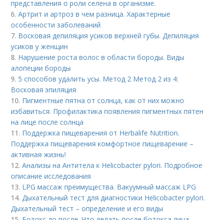
представления о роли селена в организме.
6.
Артрит и артроз в чем разница. Характерные
особенности заболеваний
7.
Восковая депиляция усиков верхней губы. Депиляция
усиков у женщин
8.
Нарушение роста волос в области бороды. Виды
алопеции бороды
9.
5 способов удалить усы. Метод 2 Метод 2 из 4:
Восковая эпиляция
10.
Пигментные пятна от солнца, как от них можно
избавиться. Профилактика появления пигментных пятен
на лице после солнца
11.
Поддержка пищеварения от Herbalife Nutrition.
Поддержка пищеварения комфортное пищеварение –
активная жизнь!
12.
Анализы на Антитела к Helicobacter pylori. Подробное
описание исследования
13.
LPG массаж преимущества. Вакуумный массаж LPG
14.
Дыхательный тест для диагностики Helicobacter pylori.
Дыхательный тест – определение и его виды
15.
Ботокс до после. Что делать после ботокса лица