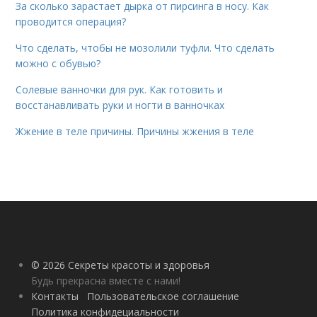
За сколько зарастает дырка от пирсинга в носу. Как
проводится операция?
Что сделать, чтобы не мозолили туфли. Что сделать
можно с обувью?
Солевые ванночки для рук. Как готовить и
восстанавливать руки и ногти в ванночках
Жжение в теле причины. Причины жжения в теле
© 2026 Секреты красоты и здоровья
Будь прекрасна вместе с нами!
Контакты
Пользовательское соглашение
Политика конфидециальности