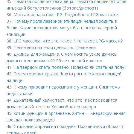
35.
Памятка после ботокса лица. Памятка пациенту после
инъекций ботулотоксинов (ботокс/диспорт)
36.
Массаж аппаратом LPG. Подробно о LPG-массаже
37.
Почему после лазерной эпиляции нельзя ходить в
баню. Какие последствия могут быть после лазерной
эпиляции
38.
LPG массажа, что это такое. Что такое LPG-массаж?
39.
Пельмени пищевая ценность. Пельмени
40.
Джинсы для женщин з. С чем носить узкие джинсы
джинсы женщинам в 40-50 лет весной и летом
41.
На твердом спать полезно. Полезно ли спать на полу?
42.
О чем говорят прыщи. Карта расположения прыщей
на лице
43.
К чему приводит недосыпание у женщин. Симптомы
недосыпания
44.
Дыхательный хелик тест, что это. Как проводится
дыхательный тест на Хеликобактер пилори
45.
Хитин функции в организме. Хитин — «нераскрученная
звезда» полисахаридов
46.
Стильные образы на праздник. Праздничный образ: 5
стильных идей