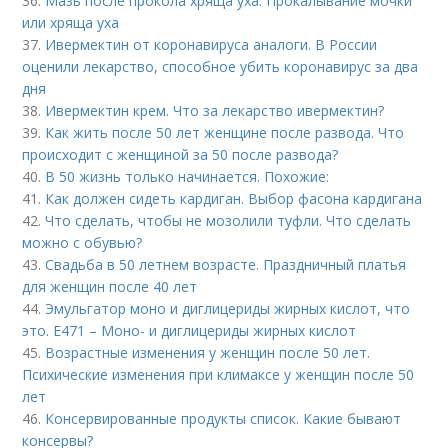
36.
Мазь после прокола хряща уха. Прокалывание мочки
или хряща уха
37.
Ивермектин от коронавируса аналоги. В России
оценили лекарство, способное убить коронавирус за два
дня
38.
Ивермектин крем. Что за лекарство ивермектин?
39.
Как жить после 50 лет женщине после развода. Что
происходит с женщиной за 50 после развода?
40.
В 50 жизнь только начинается. Похожие:
41.
Как должен сидеть кардиган. Выбор фасона кардигана
42.
Что сделать, чтобы не мозолили туфли. Что сделать
можно с обувью?
43.
Свадьба в 50 летнем возрасте. Праздничный платья
для женщин после 40 лет
44.
Эмульгатор моно и диглицериды жирных кислот, что
это. Е471 – Моно- и диглицериды жирных кислот
45.
Возрастные изменения у женщин после 50 лет.
Психические изменения при климаксе у женщин после 50
лет
46.
Консервированные продукты список. Какие бывают
консервы?