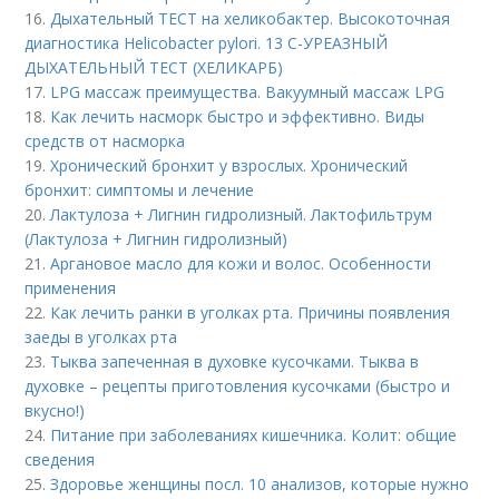
16.
Дыхательный ТЕСТ на хеликобактер. Высокоточная
диагностика Helicobacter pylori. 13 C-УРЕАЗНЫЙ
ДЫХАТЕЛЬНЫЙ ТЕСТ (ХЕЛИКАРБ)
17.
LPG массаж преимущества. Вакуумный массаж LPG
18.
Как лечить насморк быстро и эффективно. Виды
средств от насморка
19.
Хронический бронхит у взрослых. Хронический
бронхит: симптомы и лечение
20.
Лактулоза + Лигнин гидролизный. Лактофильтрум
(Лактулоза + Лигнин гидролизный)
21.
Аргановое масло для кожи и волос. Особенности
применения
22.
Как лечить ранки в уголках рта. Причины появления
заеды в уголках рта
23.
Тыква запеченная в духовке кусочками. Тыква в
духовке – рецепты приготовления кусочками (быстро и
вкусно!)
24.
Питание при заболеваниях кишечника. Колит: общие
сведения
25.
Здоровье женщины посл. 10 анализов, которые нужно