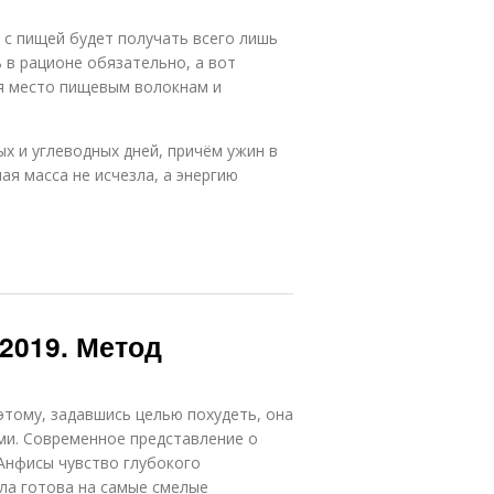
 с пищей будет получать всего лишь
 в рационе обязательно, а вот
я место пищевым волокнам и
х и углеводных дней, причём ужин в
я масса не исчезла, а энергию
2019. Метод
этому, задавшись целью похудеть, она
ми. Современное представление о
 Анфисы чувство глубокого
ла готова на самые смелые