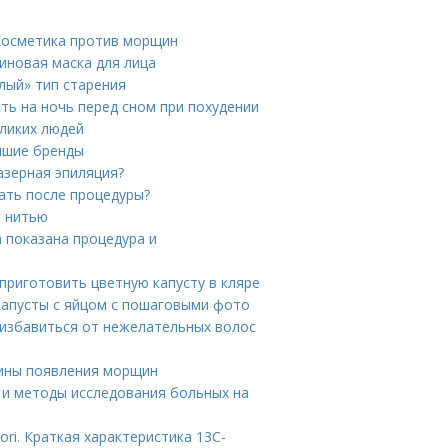
 Косметика против морщин
иновая маска для лица
лый» тип старения
ть на ночь перед сном при похудении
ликих людей
учшие бренды
азерная эпиляция?
лать после процедуры?
г нитью
а показана процедура и
 приготовить цветную капусту в кляре
капусты с яйцом с пошаговыми фото
 избавиться от нежелательных волос
чины появления морщин
ия и методы исследования больных на
ori. Краткая характеристика 13С-