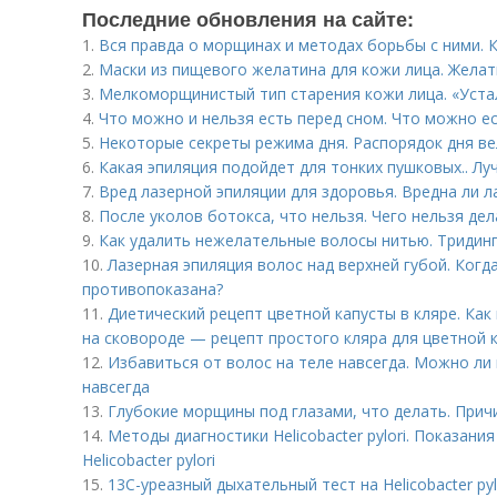
Последние обновления на сайте:
1.
Вся правда о морщинах и методах борьбы с ними.
2.
Маски из пищевого желатина для кожи лица. Желат
3.
Мелкоморщинистый тип старения кожи лица. «Уста
4.
Что можно и нельзя есть перед сном. Что можно ес
5.
Некоторые секреты режима дня. Распорядок дня ве
6.
Какая эпиляция подойдет для тонких пушковых.. Л
7.
Вред лазерной эпиляции для здоровья. Вредна ли л
8.
После уколов ботокса, что нельзя. Чего нельзя де
9.
Как удалить нежелательные волосы нитью. Тридин
10.
Лазерная эпиляция волос над верхней губой. Когд
противопоказана?
11.
Диетический рецепт цветной капусты в кляре. Как
на сковороде — рецепт простого кляра для цветной 
12.
Избавиться от волос на теле навсегда. Можно ли
навсегда
13.
Глубокие морщины под глазами, что делать. При
14.
Методы диагностики Helicobacter pylori. Показан
Helicobacter pylori
15.
13С-уреазный дыхательный тест на Helicobacter pyl