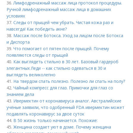
36.
Лимфодренажный массаж лица протокол процедуры.
Ручной лимфодренажный массаж лица в домашних
условиях
37.
Следы от прыщей чем убрать. Чистая кожа раз и
навсегда! Как победить акне?
38.
Массаж после Ботокса. Уход за лицом после Ботокса
и Диспорта
39.
Что помогает от пятен после прыщей. Почему
появляются следы от прыщей
40.
Как выглядеть стильно в 30 лет. Базовый гардероб
элегантных Леди -- как стильно одеваться в 30 и
выглядеть великолепно
41.
На твердом спать полезно. Полезно ли спать на полу?
42.
Чайный компресс для глаз. Примочки для глаз со
знанием дела
43.
Ивермектин от коронавируса аналог. Австралийские
учёные заявили, что одобренный FDA ивермектин может
подавлять коронавирус за двое суток
44.
В 50 жизнь только начинается. Похожие:
45.
Женщина создает уют в доме. Почему женщина