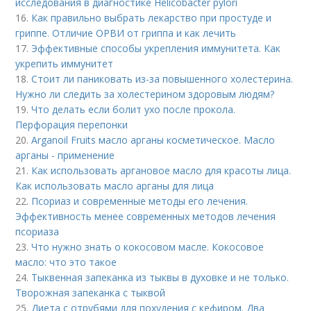
исследования в диагностике Helicobacter pylori
16.
Как правильно выбрать лекарство при простуде и
гриппе. Отличие ОРВИ от гриппа и как лечить
17.
Эффективные способы укрепления иммунитета. Как
укрепить иммунитет
18.
Стоит ли паниковать из-за повышенного холестерина.
Нужно ли следить за холестерином здоровым людям?
19.
Что делать если болит ухо после прокола.
Перфорация перепонки
20.
Arganoil Fruits масло арганы косметическое. Масло
арганы - применение
21.
Как использовать аргановое масло для красоты лица.
Как использовать масло арганы для лица
22.
Псориаз и современные методы его лечения.
Эффективность менее современных методов лечения
псориаза
23.
Что нужно знать о кокосовом масле. Кокосовое
масло: что это такое
24.
Тыквенная запеканка из тыквы в духовке и не только.
Творожная запеканка с тыквой
25.
Диета с отрубями для похудения с кефиром. Два