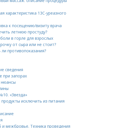
овый массаж: описание процедуры
ая характеристика 13С-уреазного
овка к посещению/визиту врача
лечить летнюю простуду?
 боли в горле для взрослых
рочку от сыра или не стоит?
ь ли противопоказания?
ие сведения
е при запорах
е нюансы
спины
№10. «Звезда»
е продукты исключить из питания
писание
ия
б и межбровье. Техника проведения