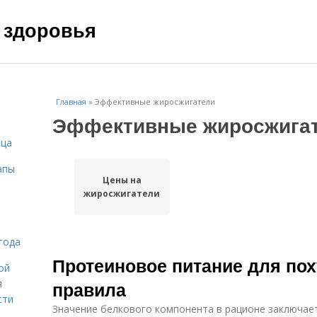
 здоровья
Главная
»
Эффективные жиросжигатели
Эффективные жиросжига
ица
апы
Цены на
жиросжигатели
года
Протеиновое питание для по
ой
я
правила
сти
Значение белкового компонента в рационе заключает