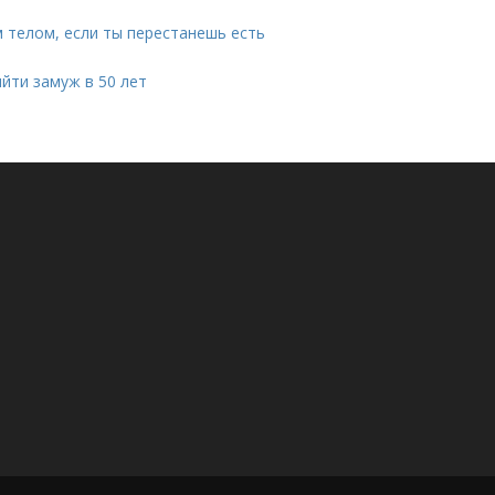
м телом, если ты перестанешь есть
ыйти замуж в 50 лет