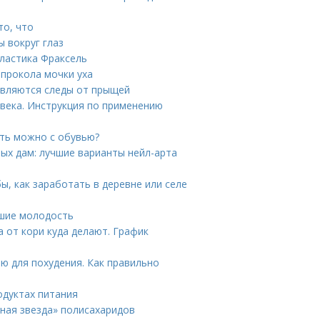
то, что
 вокруг глаз
ластика Фраксель
 прокола мочки уха
являются следы от прыщей
века. Инструкция по применению
ать можно с обувью?
ых дам: лучшие варианты нейл-арта
ы, как заработать в деревне или селе
вшие молодость
а от кори куда делают. График
ю для похудения. Как правильно
одуктах питания
нная звезда» полисахаридов