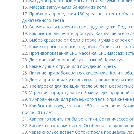
15.
Вакуумно роликовый массаж это. Вакуумно-ролик
16.
Массаж вакуумными банками живота.
17.
Проблемы проведения 13С-уреазного теста. Кратк
дыхательного теста
18.
Возможно ли вылечить простуду за сутки. Подгот
19.
Как быстро вылечить простуду. Как лучше всего 
20.
Выбор средства от боли в горле. Лучшие спреи от
21.
Какие сырные корочки съедобны. Стоит ли есть ко
22.
Противопоказания LPG массажа. LPG-массаж: ест
23.
Диетический овощной суп с тыквой. Крем-суп
24.
Какие лучше отруби для похудения. Диеты
25.
Питание при заболеваниях кишечника. Колит: общ
26.
Диета при запорах у взрослых. Правильное питани
27.
Тренировки для женщин после 50 лет. Возрастны
28.
Утренняя зарядка для тех. 8 минут для здоровой 
29.
10 упражнений для рельефного тела. Упражнение 
30.
Как быстро похудеть после 50 лет женщине. Каки
после 50ти лет
31.
Как приготовить грибы рогатики. Ботаническое о
32.
Бионика на коломяжском. Особенности проведен
33.
Через сколько встает ботокс после процедуры ло