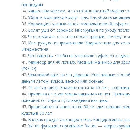
процедуры
34.
Удвартана массаж, что это. Аппаратный массаж: э
35.
Убрать морщинки вокруг глаз. Как убрать морщины
36.
Коррекция гусиных лапок. Американская блефароп
37.
Болят уши от сережек. Инструкция по уходу после
38.
Что помогает от пятен после прыщей. Почему по
39.
Инструкция по применению Ивермектина для чело
Ивермектина
40.
Что сделать, чтобы не мозолили туфли. Что сдел
41.
Маникюр для 40 летних. Модный маникюр для зрел
(ФОТО)
42.
Чем зимой заняться в деревне. Уникальные способ
деньги летом, зимой, весной или осенью
43.
45 лет актрисы. Знаменитости за 45 лет, сохрани
44.
Прививка от кори живая вакцина или нет. Прививк
прививок от кори и пути введения вакцины
45.
Правильное питание после 50 лет для женщин мен
худеть в 50 лет
46.
В каких продуктах канцерогены. Канцерогены в пр
47.
Хитин функции в организме. Хитин — «нераскруче