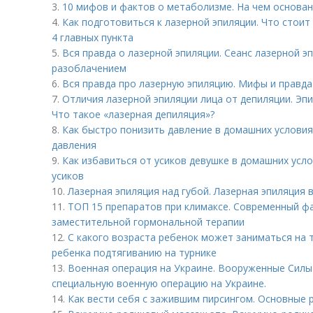
3.
10 мифов и фактов о метаболизме. На чем основа
4.
Как подготовиться к лазерной эпиляции. Что стоит
4 главных пункта
5.
Вся правда о лазерной эпиляции. Сеанс лазерной э
разоблачением
6.
Вся правда про лазерную эпиляцию. Мифы и правда
7.
Отличия лазерной эпиляции лица от депиляции. Эпи
Что такое «лазерная депиляция»?
8.
Как быстро понизить давление в домашних условия
давления
9.
Как избавиться от усиков девушке в домашних усл
усиков
10.
Лазерная эпиляция над губой. Лазерная эпиляция 
11.
ТОП 15 препаратов при климаксе. Современный ф
заместительной гормональной терапии
12.
С какого возраста ребенок может заниматься на 
ребенка подтягиванию на турнике
13.
Военная операция на Украине. Вооруженные Сил
специальную военную операцию на Украине.
14.
Как вести себя с зажившим пирсингом. Основные р