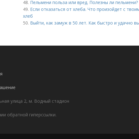
48.
Пельмени польза или вред. Полезны ли пельмени?
49.
Если отказаться от хлеба. Что произойдет с твои
хлеб
50.
Выйти, как замуж в 50 лет. Как быстро и удачно в
я
лашение
ьная улица 2, м. Водный стадион
ии обратной гиперссылки.