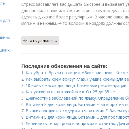
сти
Стресс заставляет вас дышать быстрее и вызывает у
для профилактики или снятия стресса нужно делать 
сделать дыхание более регулярным. В идеале ваше д
й для
мягким и нежным, «что волоски в ноздрях должны ос
ашних
Читать дальше →
ашних
Последние обновления на сайте:
1.
Как убрать брыли на лице и обвисшие щеки.. Косм
2.
Как выбрать крем вокруг глаз. Лучшие кремы для ве
3.
10 новых масок для лица. Ключевые рекомендации 
4.
Как ухаживать за кожей посл. От 25 до 35 лет
5.
Диагностика заболеваний по языку. Определение б
6.
Витамин E для кожи лица. Витамин Е: за и против 
7.
В каких продуктах содержится витамин Е. Зачем ну
8.
Витамин Е для кожи лица. Витамин С для противо
9.
Лечение остеоартроза в вопросах и ответах. Друг