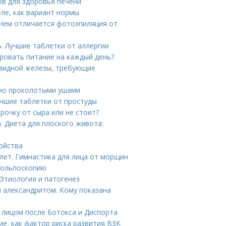
ов для здоровья печени
еле, как вариант нормы
 Чем отличается фотоэпиляция от
. Лучшие таблетки от аллергии
ировать питание на каждый день?
овидной железы, требующие
вно проколотыми ушами
учшие таблетки от простуды
рочку от сыра или не стоит?
. Диета для плоского живота:
ойства
 лет. Гимнастика для лица от морщин
 кольпоскопию
Этиология и патогенез
и александритом. Кому показана
а лицом после Ботокса и Диспорта
ие, как фактор риска развития ВЗК