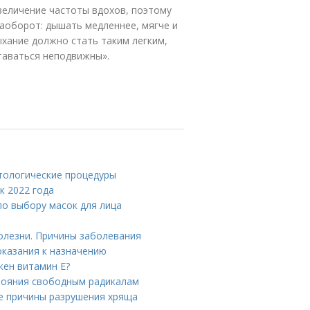
величение частоты вдохов, поэтому
наоборот: дышать медленнее, мягче и
ыхание должно стать таким легким,
таваться неподвижны».
етологические процедуры
к 2022 года
по выбору масок для лица
олезни. Причины заболевания
показания к назначению
жен витамин Е?
стояния свободным радикалам
ие причины разрушения хряща