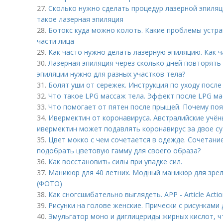
27.
Сколько нужно сделать процедур лазерной эпиляц
такое лазерная эпиляция
28.
Ботокс куда можно колоть. Какие проблемы устра
части лица
29.
Как часто нужно делать лазерную эпиляцию. Как 
30.
Лазерная эпиляция через сколько дней повторять
эпиляции нужно для разных участков тела?
31.
Болят уши от сережек. Инструкция по уходу после
32.
Что такое LPG массаж тела. Эффект после LPG м
33.
Что помогает от пятен после прыщей. Почему по
34.
Ивермектин от коронавируса. Австралийские учён
ивермектин может подавлять коронавирус за двое с
35.
Цвет мокко с чем сочетается в одежде. Сочетание
подобрать цветовую гамму для своего образа?
36.
Как восстановить силы при упадке сил.
37.
Маникюр для 40 летних. Модный маникюр для зрел
(ФОТО)
38.
Как сногсшибательно выглядеть. APP - Article Actio
39.
Рисунки на голове женские. Прически с рисунками
40.
Эмульгатор моно и диглицериды жирных кислот, чт