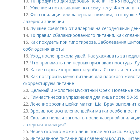
10.
10 продуктов для здоровья печени. Топ-5 продукт
11.
Жжение и покалывание по всему телу. Жжение в т
12.
Фотоэпиляция или лазерная эпиляция, что лучше.
лазерной эпиляции
13.
Лучшее средство от аллергии на сегодняшний день
14.
10 правил сбалансированного питания. Как сплан
15.
Как похудеть при гипотиреозе. Заболевания щит
соблюдения диеты
16.
Уход после прокола ушей. Как ухаживать за неда
17.
Что принимать при первых признаках простуды. Л
18.
Какие сырные корочки съедобны. Стоит ли есть ко
19.
Как построить меню питания для плоского живота
скорректируем питание
20.
Цельный и молотый мускатный Орех. Полезные св
21.
Гимнастические упражнения для лица после 50-55
22.
Лечение эрозии шейки матки. Ша. Врач выполнит
23.
Эрозивное воспаление шейки матки особенности. 
24.
Сколько нельзя загорать после лазерной эпиляци
лазерная эпиляция?
25.
Через сколько можно лечь после Ботокса. Уход з
26.
Энтеральное питание при язвенном колите. Питан