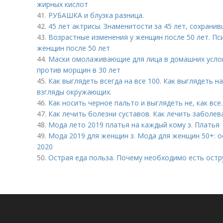
жирных кислот
41.
РУБАШКА и блузка разница.
42.
45 лет актрисы. Знаменитости за 45 лет, сохрани
43.
Возрастные изменения у женщин после 50 лет. Пс
женщин после 50 лет
44.
Маски омолаживающие для лица в домашних услов
против морщин в 30 лет
45.
Как выглядеть всегда на все 100. Как выглядеть н
взгляды окружающих.
46.
Как носить черное пальто и выглядеть не, как все
47.
Как лечить болезни суставов. Как лечить заболев
48.
Мода лето 2019 платья на каждый кому з. Платья
49.
Мода 2019 для женщин з. Мода для женщин 50+: о
2020
50.
Острая еда польза. Почему необходимо есть ост