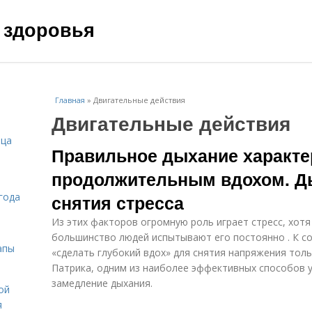
 здоровья
Главная
»
Двигательные действия
Двигательные действия
ица
Правильное дыхание характе
продолжительным вдохом. Ды
года
снятия стресса
Из этих факторов огромную роль играет стресс, хотя
большинство людей испытывают его постоянно . К с
апы
«сделать глубокий вдох» для снятия напряжения тол
Патрика, одним из наиболее эффективных способов у
замедление дыхания.
ой
я