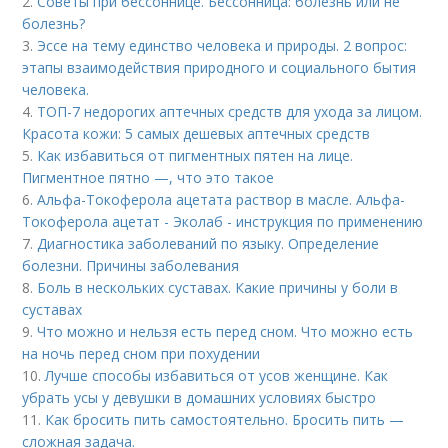
2.
Советы при бессоннице. Бессонница: болезнь или не
болезнь?
3.
Эссе на тему единство человека и природы. 2 вопрос:
этапы взаимодействия природного и социального бытия
человека.
4.
ТОП-7 недорогих аптечных средств для ухода за лицом.
Красота кожи: 5 самых дешевых аптечных средств
5.
Как избавиться от пигментных пятен на лице.
Пигментное пятно —, что это такое
6.
Альфа-Токоферола ацетата раствор в масле. Альфа-
Токоферола ацетат - Эколаб - инструкция по применению
7.
Диагностика заболеваний по языку. Определение
болезни. Причины заболевания
8.
Боль в нескольких суставах. Какие причины у боли в
суставах
9.
Что можно и нельзя есть перед сном. Что можно есть
на ночь перед сном при похудении
10.
Лучше способы избавиться от усов женщине. Как
убрать усы у девушки в домашних условиях быстро
11.
Как бросить пить самостоятельно. Бросить пить —
сложная задача.