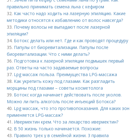
правильно принимать семена льна с кефиром
32.
Как часто надо ходить на лазерную эпиляцию. Какие
методики относятся к избавлению от волос навсегда?
33.
Почему волосы не выпадают после лазерной
эпиляции?
34.
Ботокс делать или нет. Где и как проводят процедуру
35.
Папулы от биоревитализации. Папулы после
биоревитализации. Что с ними делать?
36.
Подготовка к лазерной эпиляции подмышек первый
раз. Ответы на часто задаваемые вопросы
37.
Lpg массаж польза. Преимущества LPG-массажа
38.
Как укрепить кожу под глазами. Как разгладить
морщины под глазами – советы косметолога
39.
Ботокс когда начинает действовать после уколов.
Можно ли пить алкоголь после инъекций Ботокса?
40.
Lpg массаж, что это противопоказания. Для каких зон
применяется LPG-массаж?
41.
Ивермектин крем. Что за лекарство ивермектин?
42.
В 50 жизнь только начинается. Похожие:
43.
Правило трех у в семейной жизни. 3 правила