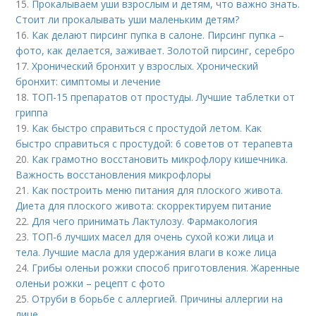
15.
Прокалываем уши взрослым и детям, что важно знать.
Стоит ли прокалывать уши маленьким детям?
16.
Как делают пирсинг пупка в салоне. Пирсинг пупка –
фото, как делается, заживает. Золотой пирсинг, серебро
17.
Хронический бронхит у взрослых. Хронический
бронхит: симптомы и лечение
18.
ТОП-15 препаратов от простуды. Лучшие таблетки от
гриппа
19.
Как быстро справиться с простудой летом. Как
быстро справиться с простудой: 6 советов от терапевта
20.
Как грамотно восстановить микрофлору кишечника.
Важность восстановления микрофлоры
21.
Как построить меню питания для плоского живота.
Диета для плоского живота: скорректируем питание
22.
Для чего принимать Лактулозу. Фармакология
23.
ТОП-6 лучших масел для очень сухой кожи лица и
тела. Лучшие масла для удержания влаги в коже лица
24.
Грибы оленьи рожки способ приготовления. Жаренные
оленьи рожки – рецепт с фото
25.
Отруби в борьбе с аллергией. Причины аллергии на
лице