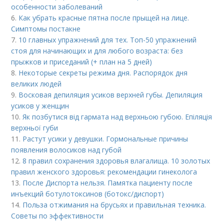
особенности заболеваний
6.
Как убрать красные пятна после прыщей на лице.
Симптомы постакне
7.
10 главных упражнений для тех. Топ-50 упражнений
стоя для начинающих и для любого возраста: без
прыжков и приседаний (+ план на 5 дней)
8.
Некоторые секреты режима дня. Распорядок дня
великих людей
9.
Восковая депиляция усиков верхней губы. Депиляция
усиков у женщин
10.
Як позбутися від гармата над верхньою губою. Епіляція
верхньої губи
11.
Растут усики у девушки. Гормональные причины
появления волосиков над губой
12.
8 правил сохранения здоровья влагалища. 10 золотых
правил женского здоровья: рекомендации гинеколога
13.
После Диспорта нельзя. Памятка пациенту после
инъекций ботулотоксинов (ботокс/диспорт)
14.
Польза отжимания на брусьях и правильная техника.
Советы по эффективности