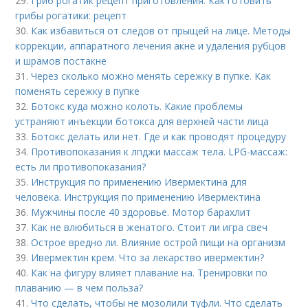
29.
Гриб рогатик рецепт приготовления. Как готовить
грибы рогатики: рецепт
30.
Как избавиться от следов от прыщей на лице. Методы
коррекции, аппаратного лечения акне и удаления рубцов
и шрамов постакне
31.
Через сколько можно менять сережку в пупке. Как
поменять сережку в пупке
32.
Ботокс куда можно колоть. Какие проблемы
устраняют инъекции ботокса для верхней части лица
33.
Ботокс делать или нет. Где и как проводят процедуру
34.
Противопоказания к лпджи массаж тела. LPG-массаж:
есть ли противопоказания?
35.
Инструкция по применению Ивермектина для
человека. Инструкция по применению Ивермектина
36.
Мужчины после 40 здоровье. Мотор барахлит
37.
Как не влюбиться в женатого. Стоит ли игра свеч
38.
Острое вредно ли. Влияние острой пищи на организм
39.
Ивермектин крем. Что за лекарство ивермектин?
40.
Как на фигуру влияет плавание на. Тренировки по
плаванию — в чем польза?
41.
Что сделать, чтобы не мозолили туфли. Что сделать