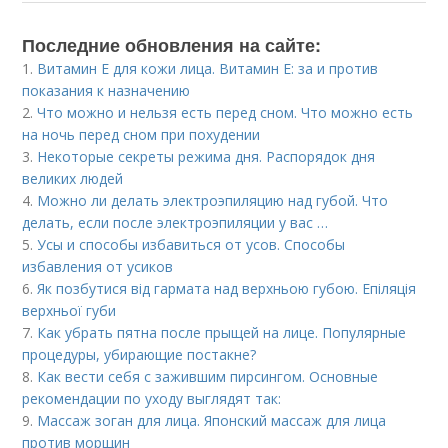
Последние обновления на сайте:
1.
Витамин E для кожи лица. Витамин Е: за и против
показания к назначению
2.
Что можно и нельзя есть перед сном. Что можно есть
на ночь перед сном при похудении
3.
Некоторые секреты режима дня. Распорядок дня
великих людей
4.
Можно ли делать электроэпиляцию над губой. Что
делать, если после электроэпиляции у вас …
5.
Усы и способы избавиться от усов. Способы
избавления от усиков
6.
Як позбутися від гармата над верхньою губою. Епіляція
верхньої губи
7.
Как убрать пятна после прыщей на лице. Популярные
процедуры, убирающие постакне?
8.
Как вести себя с зажившим пирсингом. Основные
рекомендации по уходу выглядят так:
9.
Массаж зоган для лица. Японский массаж для лица
против морщин