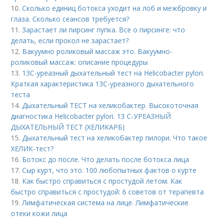
10.
Сколько единиц ботокса уходит на лоб и межбровку и
глаза. Сколько сеансов требуется?
11.
Зарастает ли пирсинг пупка. Все о пирсинге: что
делать, если прокол не зарастает?
12.
Вакуумно роликовый массаж это. Вакуумно-
роликовый массаж: описание процедуры
13.
13С-уреазный дыхательный тест на Helicobacter pylori.
Краткая характеристика 13С-уреазного дыхательного
теста
14.
Дыхательный ТЕСТ на хеликобактер. Высокоточная
диагностика Helicobacter pylori. 13 C-УРЕАЗНЫЙ
ДЫХАТЕЛЬНЫЙ ТЕСТ (ХЕЛИКАРБ)
15.
Дыхательный тест на хеликобактер пилори. Что такое
ХЕЛИК-тест?
16.
Ботокс до после. Что делать после ботокса лица
17.
Сыр курт, что это. 100 любопытных фактов о курте
18.
Как быстро справиться с простудой летом. Как
быстро справиться с простудой: 6 советов от терапевта
19.
Лимфатическая система на лице. Лимфатические
отеки кожи лица