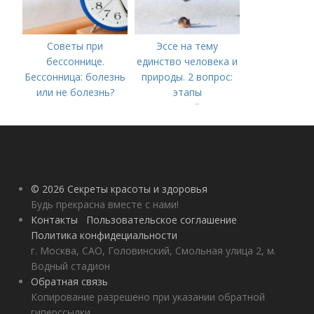
Советы при
Эссе на тему
бессоннице.
единство человека и
Бессонница: болезнь
природы. 2 вопрос:
или не болезнь?
этапы
взаимодействия
природного и
социального бытия
человека.
© 2026 Секреты красоты и здоровья
Будь прекрасна вместе с нами!
Контакты
Пользовательское соглашение
Политика конфидециальности
г. Москва, САО, Головинский, Смольная улица 2, м.
Водный стадион
Обратная связь
Копирование разрешено при указании обратной
гиперссылки.