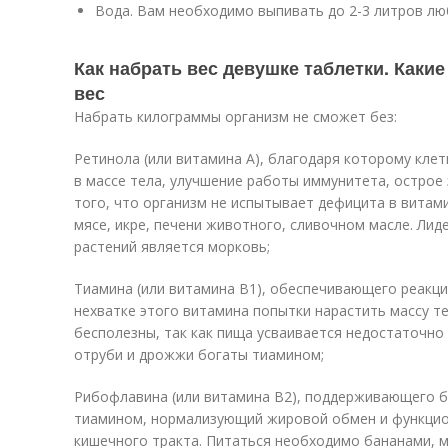
Вода. Вам необходимо выпивать до 2-3 литров люб
Как набрать вес девушке таблетки. Каки
вес
Набрать килограммы организм не сможет без:
Ретинола (или витамина А), благодаря которому клет
в массе тела, улучшение работы иммунитета, острое 
того, что организм не испытывает дефицита в витами
мясе, икре, печени животного, сливочном масле. Ли
растений является морковь;
Тиамина (или витамина В1), обеспечивающего реакци
нехватке этого витамина попытки нарастить массу те
бесполезны, так как пища усваивается недостаточно
отруби и дрожжи богаты тиамином;
Рибофлавина (или витамина В2), поддерживающего б
тиамином, нормализующий жировой обмен и функцио
кишечного тракта. Питаться необходимо бананами, 