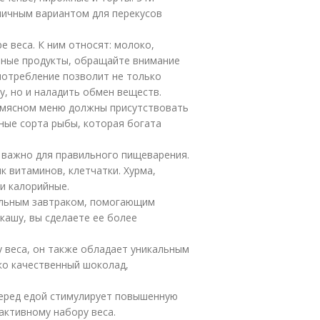
тличным вариантом для перекусов
 веса. К ним относят: молоко,
чные продукты, обращайте внимание
употребление позволит не только
, но и наладить обмен веществ.
В мясном меню должны присутствовать
рные сорта рыбы, которая богата
 важно для правильного пищеварения.
ик витаминов, клетчатки. Хурма,
 и калорийные.
альным завтраком, помогающим
 кашу, вы сделаете ее более
 веса, он также обладает уникальным
ко качественный шоколад,
перед едой стимулирует повышенную
активному набору веса.