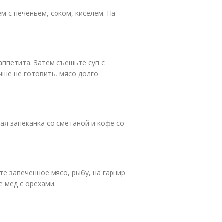
м с печеньем, соком, киселем. На
аппетита. Затем съешьте суп с
чше не готовить, мясо долго
ая запеканка со сметаной и кофе со
е запеченное мясо, рыбу, на гарнир
е мед с орехами.