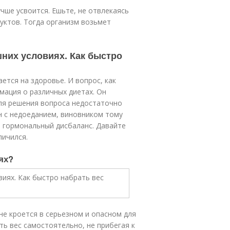
чше усвоится. Ешьте, не отвлекаясь
уктов. Тогда организм возьмет
шних условиях. Как быстро
ется на здоровье. И вопрос, как
мация о различных диетах. Он
ля решения вопроса недостаточно
н с недоеданием, виновником тому
 гормональный дисбаланс. Давайте
личился.
ях?
не кроется в серьезном и опасном для
ь вес самостоятельно, не прибегая к