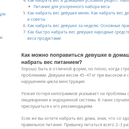
Как набрать вес в домашних условиях рецепт. Наб
Питание для ускоренного набора веса
Как набрать вес девушке меню. Как набрать вес д
для
и советы
Как набрать вес девушке за неделю. Основные пра
Как быстро набрать вес девушке народные средс
и.
веса продуктами
Как можно поправиться девушке в домаш
набрать вес питанием?
Хорошо быть в отличной форме, но плохо, когда стр
проблемами. Девушки весом 45–47 кг при высоком и 
нарушением цикла менструации.
Резкая потеря килограммов указывает на проблемы 
пищеварения и эндокринной системы. В таких случая
прислушаться к его рекомендациям.
Если же вы хотите набрать вес дома, зная, что со з
правильное питание. Привычку питаться всего 2–3 ра