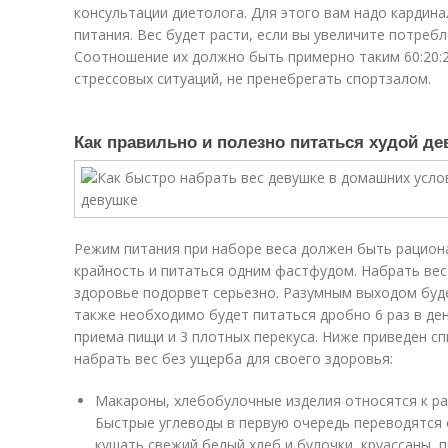
консультации диетолога. Для этого вам надо кардин
питания. Вес будет расти, если вы увеличите потребл
Соотношение их должно быть примерно таким 60:20:
стрессовых ситуаций, не пренебрегать спортзалом.
Как правильно и полезно питаться худой д
Режим питания при наборе веса должен быть рациона
крайность и питаться одним фастфудом. Набрать вес
здоровье подорвет серьезно. Разумным выходом буд
также необходимо будет питаться дробно 6 раз в де
приема пищи и 3 плотных перекуса. Ниже приведен с
набрать вес без ущерба для своего здоровья:
Макароны, хлебобулочные изделия относятся к ра
Быстрые углеводы в первую очередь переводятся
кушать свежий белый хлеб и булочки, круассаны, 