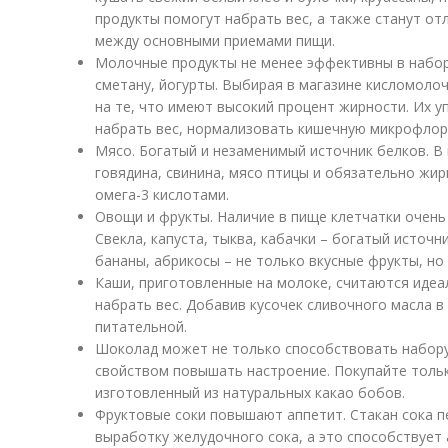
продукты помогут набрать вес, а также станут о
между основными приемами пищи.
Молочные продукты не менее эффективны в наборе
сметану, йогурты. Выбирая в магазине кисломоло
на те, что имеют высокий процент жирности. Их 
набрать вес, нормализовать кишечную микрофлору
Мясо. Богатый и незаменимый источник белков. 
говядина, свинина, мясо птицы и обязательно жи
омега-3 кислотами.
Овощи и фрукты. Наличие в пище клетчатки очень
Свекла, капуста, тыква, кабачки – богатый источн
бананы, абрикосы – не только вкусные фрукты, но
Каши, приготовленные на молоке, считаются иде
набрать вес. Добавив кусочек сливочного масла в
питательной.
Шоколад может не только способствовать набору
свойством повышать настроение. Покупайте толь
изготовленный из натуральных какао бобов.
Фруктовые соки повышают аппетит. Стакан сока 
выработку желудочного сока, а это способствует 