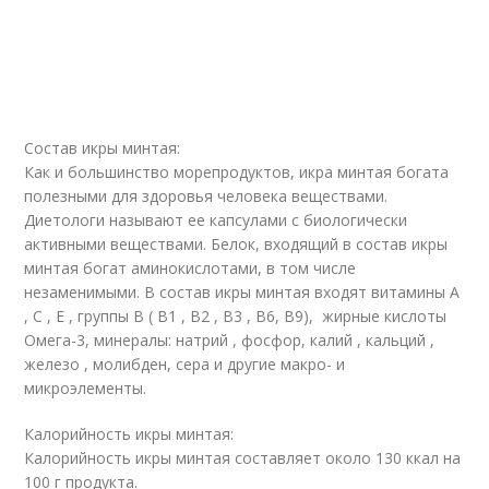
Состав икры минтая:
Как и большинство морепродуктов, икра минтая богата
полезными для здоровья человека веществами.
Диетологи называют ее капсулами с биологически
активными веществами. Белок, входящий в состав икры
минтая богат аминокислотами, в том числе
незаменимыми. В состав икры минтая входят витамины А
, С , Е , группы В ( В1 , В2 , В3 , В6, В9), жирные кислоты
Омега-3, минералы: натрий , фосфор, калий , кальций ,
железо , молибден, сера и другие макро- и
микроэлементы.
Калорийность икры минтая:
Калорийность икры минтая составляет около 130 ккал на
100 г продукта.