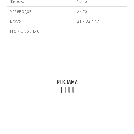
Жиров:
15 гр
Углеводов:
22 гр
Б/Ж/У:
21 / 32 / 47
Н 5 / С 95 / В 0