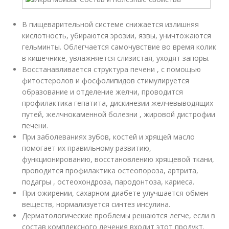
В пищеварительной системе снижается излишняя
кислотность, убираются эрозии, язвы, уничтожаются
гельминты. Облегчается самочувствие во время колик
в кишечнике, увлажняется слизистая, уходят запоры.
Восстанавливается структура печени , с помощью
фитостеролов и фосфолипидов стимулируется
образование и отделение желчи, проводится
профилактика гепатита, дискинезии желчевыводящих
путей, желчнокаменной болезни , жировой дистрофии
печени.
При заболеваниях зубов, костей и хрящей масло
помогает их правильному развитию,
функционированию, восстановлению хрящевой ткани,
проводится профилактика остеопороза, артрита,
подагры , остеохондроза, пародонтоза, кариеса.
При ожирении, сахарном диабете улучшается обмен
веществ, нормализуется синтез инсулина.
Дерматологические проблемы решаются легче, если в
состав комплексного лечения входит этот продукт.